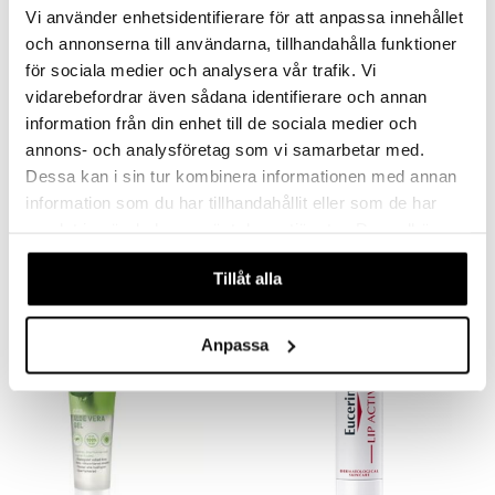
Vi använder enhetsidentifierare för att anpassa innehållet
och annonserna till användarna, tillhandahålla funktioner
för sociala medier och analysera vår trafik. Vi
vidarebefordrar även sådana identifierare och annan
information från din enhet till de sociala medier och
annons- och analysföretag som vi samarbetar med.
Finns i flera varianter
Dessa kan i sin tur kombinera informationen med annan
Anthelios SPF50+ Stick
Holika Aloe 99% Soothing Gel
information som du har tillhandahållit eller som de har
LA ROCHE-POSAY
HOLIKA HOLIKA
samlat in när du har använt deras tjänster. Du godkänner
våra cookies vid fortsatt användande av vår webbplats.
149
49
kr
fr.
kr
Tillåt alla
Anpassa