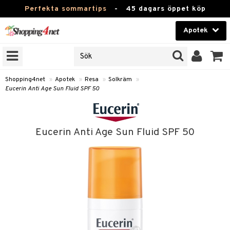
Perfekta sommartips
-
45 dagars öppet köp
Apotek
RKEN
Skönhet
JER
ODUKTER
Kontaktlinser
Shopping4net
»
Apotek
»
Resa
»
Solkräm
»
Eucerin Anti Age Sun Fluid SPF 50
TKORT
Hälsokost
Apotek
Eucerin Anti Age Sun Fluid SPF 50
ay
Fitness
ng & Feber
oppar
oppare
Hem & Inredning
 Amning
er
Leksaker, Barn & Baby
ernedsättande
 Fötter
Förkylning & Värk
t & Heshet
ump
Varumärken
n
ertermometrar
dvård
kydd & Inlägg
d
Kampanjer
xna
hårdnader
del
d
ård
e