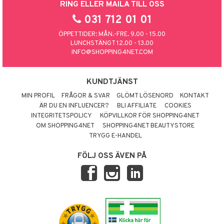
RING ELLER MAILA TILL OSS
031 712 01 01
ÖPPETTIDER: MÅN.-FRE. 9.00 - 15.00
LUNCHSTÄNGT 12.00 - 13.00
INFO@SHOPPING4NET.COM
KUNDTJÄNST
MIN PROFIL
FRÅGOR & SVAR
GLÖMT LÖSENORD
KONTAKT
ÄR DU EN INFLUENCER?
BLI AFFILIATE
COOKIES
INTEGRITETSPOLICY
KÖPVILLKOR FÖR SHOPPING4NET
OM SHOPPING4NET
SHOPPING4NET BEAUTYSTORE
TRYGG E-HANDEL
FÖLJ OSS ÄVEN PÅ