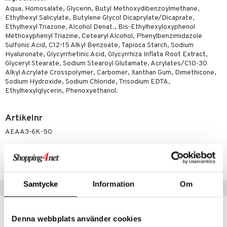
taminer
Aqua, Homosalate, Glycerin, Butyl Methoxydibenzoylmethane,
Ethylhexyl Salicylate, Butylene Glycol Dicaprylate/Dicaprate,
Ethylhexyl Triazone, Alcohol Denat., Bis-Ethylhexyloxyphenol
Methoxyphenyl Triazine, Cetearyl Alcohol, Phenylbenzimidazole
Sulfonic Acid, C12-15 Alkyl Benzoate, Tapioca Starch, Sodium
Hyaluronate, Glycyrrhetinic Acid, Glycyrrhiza Inflata Root Extract,
Glyceryl Stearate, Sodium Stearoyl Glutamate, Acrylates/C10-30
Alkyl Acrylate Crosspolymer, Carbomer, Xanthan Gum, Dimethicone,
Sodium Hydroxide, Sodium Chloride, Trisodium EDTA,
Ethylhexylglycerin, Phenoxyethanol.
Artikelnr
AEAA3-6K-50
Lägsta pris senaste 30 dagarna: 185 kr
Samtycke
Information
Om
Populära produkter
Denna webbplats använder cookies