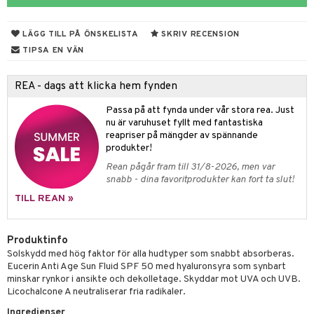
 & Stick
er
lett
Stick
LÄGG TILL PÅ ÖNSKELISTA
SKRIV RECENSION
vär
mmi
oppare
ycksmätare
TIPSA EN VÄN
Skydd
hjälpen
tet & Ägglossning
REA - dags att klicka hem fynden
 & Tejp
tester
ge
Passa på att fynda under vår stora rea. Just
nu är varuhuset fyllt med fantastiska
 & Mineraler
ärk
reapriser på mängder av spännande
d
 Värme
& K
produkter!
änst
Rean pågår fram till 31/8-2026, men var
är & Artros
miner
snabb - dina favoritprodukter kan fort ta slut!
 & svar
värk
min
TILL REAN »
produkt
Klimakteriet
elningen
Produktinfo
rumpor
 Nacke
m
Solskydd med hög faktor för alla hudtyper som snabbt absorberas.
tik
Eucerin Anti Age Sun Fluid SPF 50 med hyaluronsyra som synbart
ästrumpa
tillande
minskar rynkor i ansikte och dekolletage. Skyddar mot UVA och UVB.
Licochalcone A neutraliserar fria radikaler.
je dag
icinsk stödstrumpa
letter
ium
Ingredienser