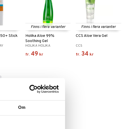
Finns i flera varianter
Finns i flera varianter
F50+ Stick
Holika Aloe 99%
CCS Aloe Vera Gel
Soothing Gel
AY
HOLIKA HOLIKA
CCS
49
34
fr.
kr
fr.
kr
Om
ctive SPF20