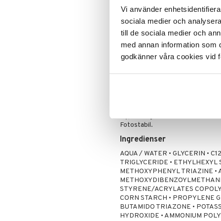
kontakt med ögonen. Undvik kontak
Vi använder enhetsidentifierar
KONSISTENS
sociala medier och analysera 
Fuktgivande, mjukgörande och kr
till de sociala medier och a
med annan information som du 
Synlig vid applicering för att säk
Med thermalskt källvatten från 
godkänner våra cookies vid f
EGENSKAPER
Mycket högt skydd.
Mycket vattenresistent.
Hög tolerans.
För spädbarns känsliga hud men oc
Hypoallergen.
Fotostabil.
Ingredienser
AQUA / WATER • GLYCERIN • C
TRIGLYCERIDE • ETHYLHEXYL
METHOXYPHENYL TRIAZINE • A
METHOXYDIBENZOYLMETHANE 
STYRENE/ACRYLATES COPOLYM
CORN STARCH • PROPYLENE GL
BUTAMIDO TRIAZONE • POTAS
HYDROXIDE • AMMONIUM POL