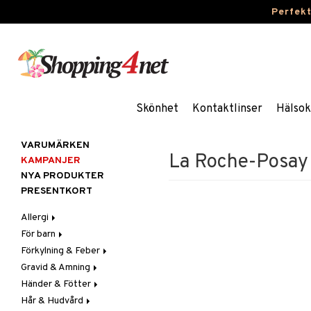
Perfek
Skönhet
Kontaktlinser
Hälsok
VARUMÄRKEN
La Roche-Posay
KAMPANJER
NYA PRODUKTER
PRESENTKORT
Allergi
För barn
Nässpray
Förkylning & Feber
Ögondroppar
Blodstoppare
Gravid & Amning
Tabletter
Blöjor
Feber
Händer & Fötter
Feber, Förkylning & Värk
Halsont & Heshet
Bröstpump
Febernedsättande
Hår & Hudvård
Hår
Hosta
Bröstskydd & Inlägg
Fotvård
Febertermometrar
Barn