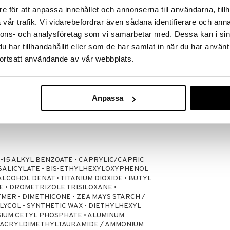
EUCERIN
t med textilier. Förvaras utom räckhåll för barn.
e för att anpassa innehållet och annonserna till användarna, tillh
39
kr
vår trafik. Vi vidarebefordrar även sådana identifierare och anna
ämig konsistens.
nnons- och analysföretag som vi samarbetar med. Dessa kan i sin
har tillhandahållit eller som de har samlat in när du har använt
ra att barnets hud är helt skyddad och täckt.
La Roche-Posay
ortsatt användande av vår webbplats.
Anpassa
kså lämplig för solintolerant hud.
12-15 ALKYL BENZOATE • CAPRYLIC/CAPRIC
 SALICYLATE • BIS-ETHYLHEXYLOXYPHENOL
LCOHOL DENAT • TITANIUM DIOXIDE • BUTYL
• DROMETRIZOLE TRISILOXANE •
ER • DIMETHICONE • ZEA MAYS STARCH /
YCOL • SYNTHETIC WAX • DIETHYLHEXYL
SIUM CETYL PHOSPHATE • ALUMINUM
YACRYLDIMETHYLTAURAMIDE / AMMONIUM