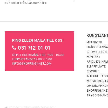
du handlar från. Läs mer här »
KUNDTJÄN
RING ELLER MAILA TILL OSS
MIN PROFIL
031 712 01 01
FRÅGOR & SV
GLÖMT LÖSE
ÖPPETTIDER: MÅN.-FRE. 9.00 - 15.00
KONTAKT
LUNCHSTÄNGT 12.00 - 13.00
ÄR DU EN INF
INFO@SHOPPING4NET.COM
BLI AFFILIATE
COOKIES
INTEGRITETSP
KÖPVILLKOR F
OM SHOPPING
SHOPPING4NE
TRYGG E-HAN