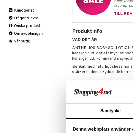
Rean pågår
Handled
Kyla & Värme
A,D,E & K
favoritprod
Kundtjänst
Knä
Ledbesvär & Artros
B-Vitaminer
TILL REA
Frågor & svar
Nacke
Muskelvärk
C-Vitamin
Önska produkt
Rygg
PMS & Klimakteriet
Järn
Produktinfo
Om avdelningen
Stödstrumpor
Rygg & Nacke
Kalcium
VAD DET ÄR
Vad
Smärtstillande
Krom
Knästrumpa
Vår butik
ANTHELIOS BABY SOLLOTION SPF
Vrist
Magnesium
Medicinsk stödstrumpa
Tabletter
Varje dag
känsliga hud, ger ett mycket hög
Multivitaminer
känsliga hud. För användning vid i
Övrigt
Berikat med naturligt sheasmör s
Selen
stärker hudens skyddande barriär
Zink
APPLICERING
Utsätt inte spädbarn och småbarn 
med solhatt, t-shirt och solglasö
Se upp för indirekt solexponering
Samtycke
Solprodukter ger inte ett hundra
Applicera produkten på dina barn
Applicera en riklig mängd ofta för
Denna webbplats använder 
användning av handduk. Undvik ö