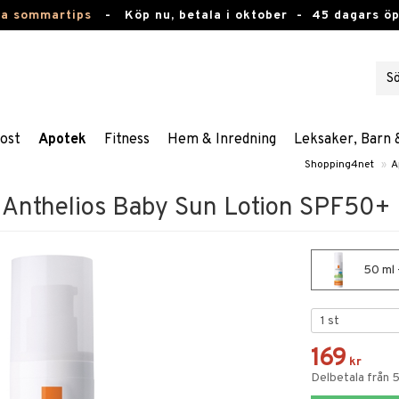
ta sommartips
-
Köp nu, betala i oktober -
45 dagars ö
ost
Apotek
Fitness
Hem & Inredning
Leksaker, Barn 
Shopping4net
»
A
 Anthelios Baby Sun Lotion SPF50+
50 ml 
169
kr
Delbetala från 