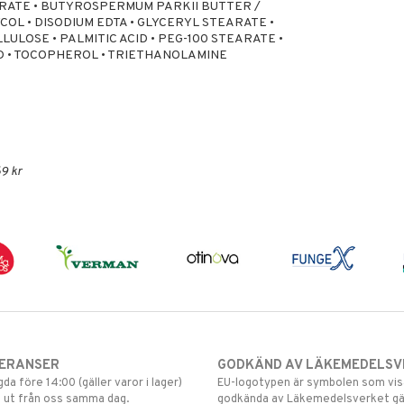
RATE • BUTYROSPERMUM PARKII BUTTER /
COL • DISODIUM EDTA • GLYCERYL STEARATE •
OSE • PALMITIC ACID • PEG-100 STEARATE •
ID • TOCOPHEROL • TRIETHANOLAMINE
9 kr
VERANSER
GODKÄND AV LÄKEMEDELSV
gda före 14:00 (gäller varor i lager)
EU-logotypen är symbolen som visar
 ut från oss samma dag.
godkända av Läkemedelsverket gä