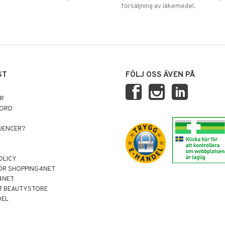
försäljning av läkemedel.
ST
FÖLJ OSS ÄVEN PÅ
AR
NORD
LUENCER?
OLICY
ÖR SHOPPING4NET
4NET
T BEAUTYSTORE
DEL