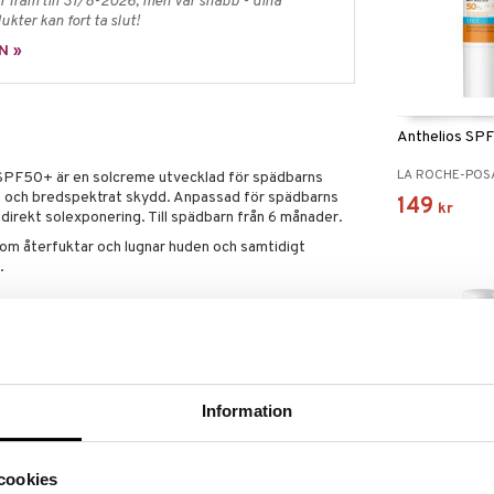
 fram till 31/8-2026, men var snabb - dina
ukter kan fort ta slut!
N »
Anthelios SP
LA ROCHE-POS
50+ är en solcreme utvecklad för spädbarns
t och bredspektrat skydd. Anpassad för spädbarns
149
kr
ndirekt solexponering. Till spädbarn från 6 månader.
om återfuktar och lugnar huden och samtidigt
.
för direkt solljus. Spädbarn och barn ska skyddas
gon.
 från t.ex. vatten, sand, betong, snö osv.
Information
procentigt solskydd.
s otäcka hudområden precis innan du går ut.
 att bibehålla skyddet, särskilt efter svettning eller
Eucerin Lip A
cookies
gonområdet. Skölj noggrant om produkten kommer i