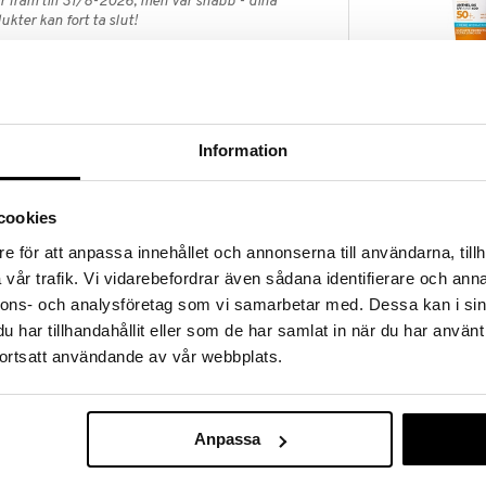
 fram till 31/8-2026, men var snabb - dina
ukter kan fort ta slut!
N »
Anthelios UV
t skydd i en lätt och fräsch mist som omedelbart
Information
Hydrating Cr
LA ROCHE-POS
SPF50+
r den enkel att använda under dagen och utan att
209
kr
cookies
 hud eller hud som lätt drabbas av orenheter.
e för att anpassa innehållet och annonserna till användarna, tillh
vår trafik. Vi vidarebefordrar även sådana identifierare och anna
nnons- och analysföretag som vi samarbetar med. Dessa kan i sin
OSALATE • OCTOCRYLENE • GLYCERIN •
ALICYLATE • DICAPRYLYL CARBONATE •
har tillhandahållit eller som de har samlat in när du har använt
BACATE • BUTYL METHOXYDIBENZOYLMETHANE •
ortsatt användande av vår webbplats.
R • p-ANISIC ACID • CAPRYLYL GLYCOL •
ANE • DISODIUM EDTA • DROMETRIZOLE
RIAZONE • MEL / HONEY • METHYL
 • PEG-32 • PEG-8 LAURATE • PENTYLENE
Anpassa
POLY C10-30 ALKYL ACRYLATE •
ATE • PROPYLENE GLYCOL • SILICA SILYLATE •
ACCHARIN • TOCOPHEROL • PARFUM /