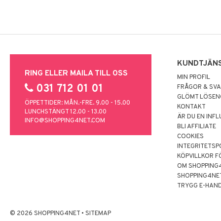
KUNDTJÄN
RING ELLER MAILA TILL OSS
MIN PROFIL
031 712 01 01
FRÅGOR & SV
GLÖMT LÖSE
ÖPPETTIDER: MÅN.-FRE. 9.00 - 15.00
KONTAKT
LUNCHSTÄNGT 12.00 - 13.00
ÄR DU EN INF
INFO@SHOPPING4NET.COM
BLI AFFILIATE
COOKIES
INTEGRITETSP
KÖPVILLKOR F
OM SHOPPING
SHOPPING4NE
TRYGG E-HAN
© 2026 SHOPPING4NET
•
SITEMAP