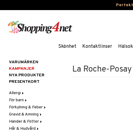
Perfek
Skönhet
Kontaktlinser
Hälsok
VARUMÄRKEN
La Roche-Posay 
KAMPANJER
NYA PRODUKTER
PRESENTKORT
Allergi
För barn
Nässpray
Förkylning & Feber
Ögondroppar
Blodstoppare
Gravid & Amning
Tabletter
Blöjor
Feber
Händer & Fötter
Feber, Förkylning & Värk
Halsont & Heshet
Bröstpump
Febernedsättande
Hår & Hudvård
Hår
Hosta
Bröstskydd & Inlägg
Fotvård
Febertermometrar
Barn