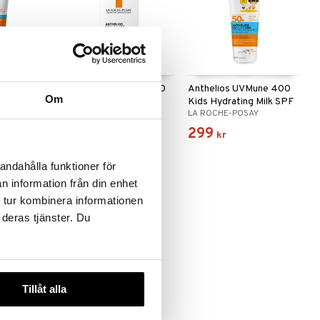
Mune 400
Anthelios UVMune 400
Anthelios UVMune 400
Om
eam
Invisible Fluid SPF50+
Kids Hydrating Milk SPF
AY
LA ROCHE-POSAY
LA ROCHE-POSAY
50+
219
299
kr
kr
andahålla funktioner för
n information från din enhet
 tur kombinera informationen
 deras tjänster. Du
Tillåt alla