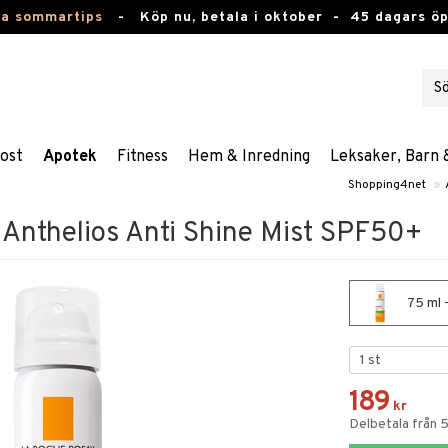
ta sommartips
-
Köp nu, betala i oktober -
45 dagars ö
ost
Apotek
Fitness
Hem & Inredning
Leksaker, Barn 
Shopping4net
»
Anthelios Anti Shine Mist SPF50+
75 ml 
189
kr
Delbetala från 