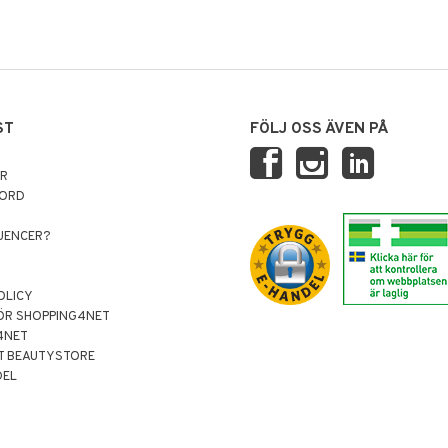
ST
FÖLJ OSS ÄVEN PÅ
AR
NORD
LUENCER?
OLICY
ÖR SHOPPING4NET
4NET
T BEAUTYSTORE
DEL