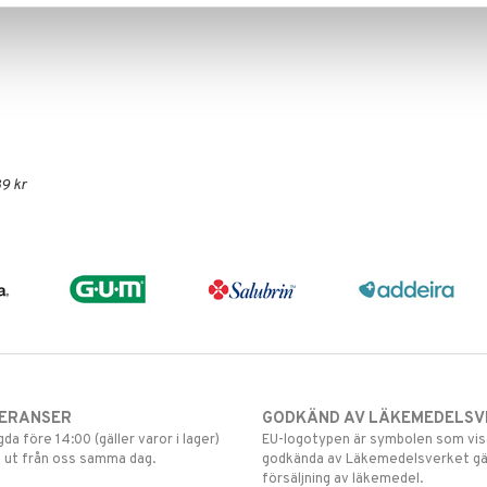
9 kr
VERANSER
GODKÄND AV LÄKEMEDELSV
gda före 14:00 (gäller varor i lager)
EU-logotypen är symbolen som visar
 ut från oss samma dag.
godkända av Läkemedelsverket gä
försäljning av läkemedel.