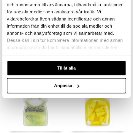
och annonserna till användarna, tillhandahålla funktioner
för sociala medier och analysera vår trafik. Vi
vidarebefordrar även sådana identifierare och annan
information från din enhet till de sociala medier och
annons- och analysföretag som vi samarbetar med.
SwedSafe Diskret Small
SwedSafe Flyg Small
Dessa kan i sin tur kombinera informationen med annan
SWEDSAFE
SWEDSAFE
information som du har tillhandahållit eller som de har
samlat in när du har använt deras tjänster. Du godkänner
19
54
kr
kr
våra cookies vid fortsatt användande av vår webbplats.
Tillåt alla
Anpassa