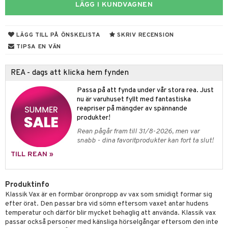
dsprit
er
r
lett
Stick
LÄGG I KUNDVAGNEN
vär
m
mmi
oppare
ycksmätare
LÄGG TILL PÅ ÖNSKELISTA
SKRIV RECENSION
Skydd
hjälpen
tet & Ägglossning
TIPSA EN VÄN
 & Tejp
tester
ge
 & Mineraler
ärk
REA - dags att klicka hem fynden
d
 Värme
& K
Passa på att fynda under vår stora rea. Just
änst
nu är varuhuset fyllt med fantastiska
är & Artros
miner
reapriser på mängder av spännande
 & svar
produkter!
värk
min
Rean pågår fram till 31/8-2026, men var
produkt
snabb - dina favoritprodukter kan fort ta slut!
Klimakteriet
elningen
TILL REAN »
rumpor
 Nacke
m
tik
ästrumpa
tillande
Produktinfo
Klassik Vax är en formbar öronpropp av vax som smidigt formar sig
je dag
icinsk stödstrumpa
letter
ium
efter örat. Den passar bra vid sömn eftersom vaxet antar hudens
temperatur och därför blir mycket behaglig att använda. Klassik vax
taminer
passar också personer med känsliga hörselgångar eftersom den inte