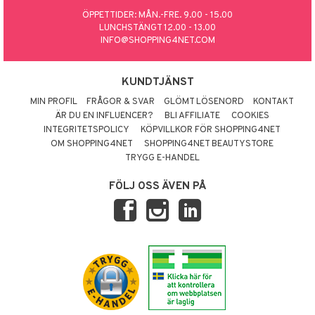
ÖPPETTIDER: MÅN.-FRE. 9.00 - 15.00
LUNCHSTÄNGT 12.00 - 13.00
INFO@SHOPPING4NET.COM
KUNDTJÄNST
MIN PROFIL
FRÅGOR & SVAR
GLÖMT LÖSENORD
KONTAKT
ÄR DU EN INFLUENCER?
BLI AFFILIATE
COOKIES
INTEGRITETSPOLICY
KÖPVILLKOR FÖR SHOPPING4NET
OM SHOPPING4NET
SHOPPING4NET BEAUTYSTORE
TRYGG E-HANDEL
FÖLJ OSS ÄVEN PÅ