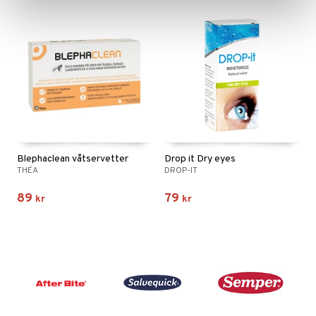
Blephaclean våtservetter
Drop it Dry eyes
THÉA
DROP-IT
89
79
kr
kr