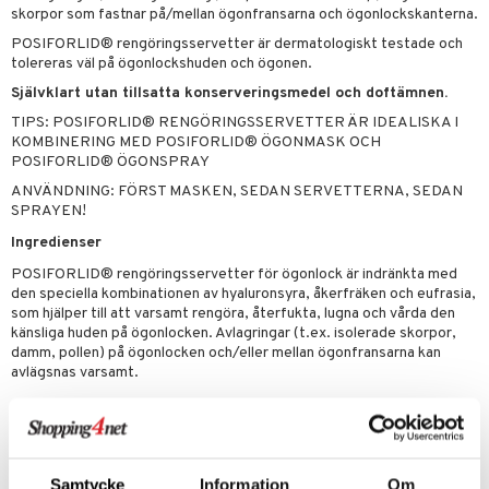
skorpor som fastnar på/mellan ögonfransarna och ögonlockskanterna.
POSIFORLID® rengöringsservetter är dermatologiskt testade och
tolereras väl på ögonlockshuden och ögonen.
Självklart utan tillsatta konserveringsmedel och doftämnen.
TIPS: POSIFORLID® RENGÖRINGSSERVETTER ÄR IDEALISKA I
KOMBINERING MED POSIFORLID® ÖGONMASK OCH
POSIFORLID® ÖGONSPRAY
ANVÄNDNING: FÖRST MASKEN, SEDAN SERVETTERNA, SEDAN
SPRAYEN!
Ingredienser
POSIFORLID® rengöringsservetter för ögonlock är indränkta med
den speciella kombinationen av hyaluronsyra, åkerfräken och eufrasia,
som hjälper till att varsamt rengöra, återfukta, lugna och vårda den
känsliga huden på ögonlocken. Avlagringar (t.ex. isolerade skorpor,
damm, pollen) på ögonlocken och/eller mellan ögonfransarna kan
avlägsnas varsamt.
Artikelnr
APE00-QN-20
Samtycke
Information
Om