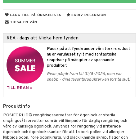
dsprit
er
r
lett
Stick
vär
m
mmi
oppare
ycksmätare
LÄGG TILL PÅ ÖNSKELISTA
SKRIV RECENSION
Skydd
hjälpen
tet & Ägglossning
TIPSA EN VÄN
 & Tejp
tester
ge
REA - dags att klicka hem fynden
 & Mineraler
ärk
Passa på att fynda under vår stora rea. Just
nu är varuhuset fyllt med fantastiska
d
 Värme
& K
änst
reapriser på mängder av spännande
är & Artros
miner
produkter!
 & svar
Rean pågår fram till 31/8-2026, men var
värk
min
snabb - dina favoritprodukter kan fort ta slut!
produkt
Klimakteriet
TILL REAN »
elningen
rumpor
 Nacke
m
tik
Produktinfo
ästrumpa
tillande
POSIFORLID® rengöringsservetter för ögonlock är sterila
je dag
icinsk stödstrumpa
letter
ium
engångsvåtservetter som är väl lämpade för daglig rengöring och
vård av känsliga ögonlock. Används för rengöring vid irriterade
taminer
ögonlock och ögonlockskanter för att ta bort pollen vid allergier,
klibbiga ögon, före ögonkirurgi, vid plackliknande skräp, flagor och