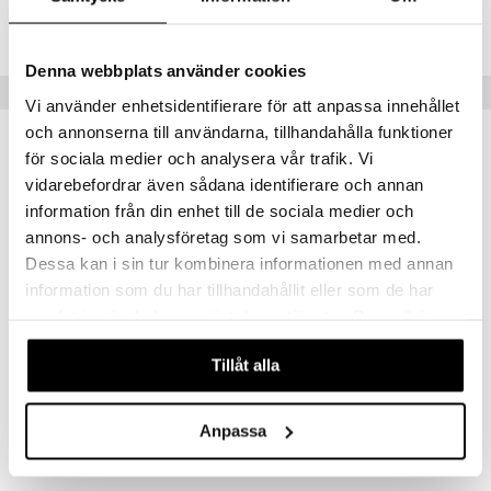
Lägsta pris senaste 30 dagarna: 99 kr
Denna webbplats använder cookies
Populära produkter
Vi använder enhetsidentifierare för att anpassa innehållet
och annonserna till användarna, tillhandahålla funktioner
för sociala medier och analysera vår trafik. Vi
vidarebefordrar även sådana identifierare och annan
information från din enhet till de sociala medier och
annons- och analysföretag som vi samarbetar med.
Dessa kan i sin tur kombinera informationen med annan
information som du har tillhandahållit eller som de har
samlat in när du har använt deras tjänster. Du godkänner
våra cookies vid fortsatt användande av vår webbplats.
Tillåt alla
HYLO Gel 10ml
Thealoz Duo
HYLO EYE CARE
THÉA
189
Anpassa
149
kr
kr