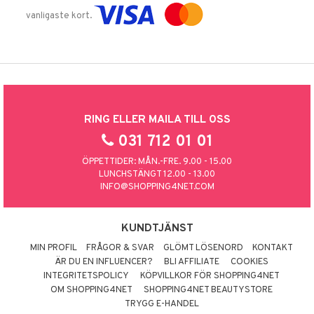
vanligaste kort.
RING ELLER MAILA TILL OSS
031 712 01 01
ÖPPETTIDER: MÅN.-FRE. 9.00 - 15.00
LUNCHSTÄNGT 12.00 - 13.00
INFO@SHOPPING4NET.COM
KUNDTJÄNST
MIN PROFIL
FRÅGOR & SVAR
GLÖMT LÖSENORD
KONTAKT
ÄR DU EN INFLUENCER?
BLI AFFILIATE
COOKIES
INTEGRITETSPOLICY
KÖPVILLKOR FÖR SHOPPING4NET
OM SHOPPING4NET
SHOPPING4NET BEAUTYSTORE
TRYGG E-HANDEL