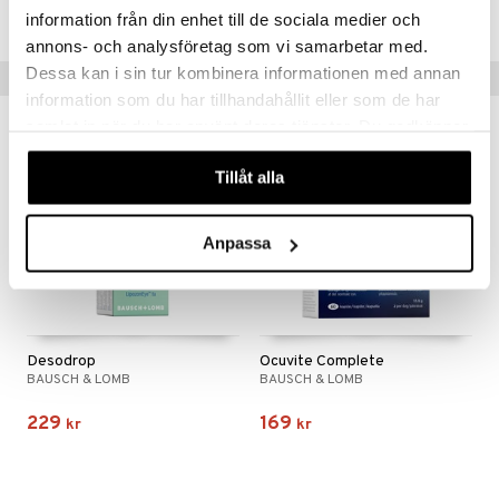
Lägsta pris senaste 30 dagarna: 134 kr
information från din enhet till de sociala medier och
annons- och analysföretag som vi samarbetar med.
Dessa kan i sin tur kombinera informationen med annan
Tips till dig
information som du har tillhandahållit eller som de har
samlat in när du har använt deras tjänster. Du godkänner
våra cookies vid fortsatt användande av vår webbplats.
Tillåt alla
Anpassa
Desodrop
Ocuvite Complete
BAUSCH & LOMB
BAUSCH & LOMB
229
169
kr
kr