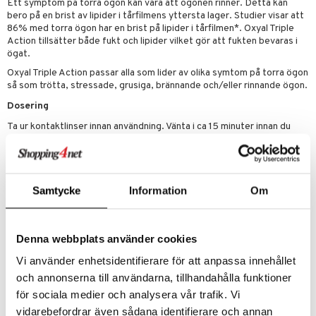
Ett symptom på torra ögon kan vara att ögonen rinner. Detta kan
bero på en brist av lipider i tårfilmens yttersta lager. Studier visar att
86% med torra ögon har en brist på lipider i tårfilmen*. Oxyal Triple
Action tillsätter både fukt och lipider vilket gör att fukten bevaras i
ögat.
Oxyal Triple Action passar alla som lider av olika symtom på torra ögon
så som trötta, stressade, grusiga, brännande och/eller rinnande ögon.
Dosering
Ta ur kontaktlinser innan användning. Vänta i ca 15 minuter innan du
använder en annan ögondroppe, eller innan du sätter i kontaktlinserna
igen. Öppnad förpackning är hållbar i 6 månader.
Ingredienser
Samtycke
Information
Om
0,24% natriumhyaluronat, karbomer, glycerol, lipidkomponent,
natriumhydroxid, renat vatten.
Utan konserveringsmedel.
Denna webbplats använder cookies
Vi använder enhetsidentifierare för att anpassa innehållet
Artikelnr
och annonserna till användarna, tillhandahålla funktioner
AOCGO-BL-10
för sociala medier och analysera vår trafik. Vi
vidarebefordrar även sådana identifierare och annan