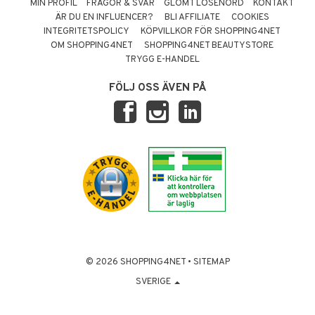
MIN PROFIL
FRÅGOR & SVAR
GLÖMT LÖSENORD
KONTAKT
ÄR DU EN INFLUENCER?
BLI AFFILIATE
COOKIES
INTEGRITETSPOLICY
KÖPVILLKOR FÖR SHOPPING4NET
OM SHOPPING4NET
SHOPPING4NET BEAUTYSTORE
TRYGG E-HANDEL
FÖLJ OSS ÄVEN PÅ
© 2026 SHOPPING4NET
•
SITEMAP
SVERIGE