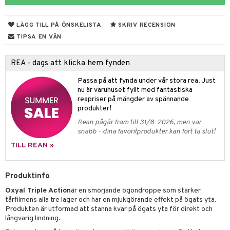
dsprit
er
r
lett
Stick
vär
m
mmi
oppare
ycksmätare
LÄGG TILL PÅ ÖNSKELISTA
SKRIV RECENSION
Skydd
hjälpen
tet & Ägglossning
TIPSA EN VÄN
 & Tejp
tester
ge
REA - dags att klicka hem fynden
 & Mineraler
ärk
Passa på att fynda under vår stora rea. Just
nu är varuhuset fyllt med fantastiska
d
 Värme
& K
änst
reapriser på mängder av spännande
är & Artros
miner
produkter!
 & svar
Rean pågår fram till 31/8-2026, men var
värk
min
snabb - dina favoritprodukter kan fort ta slut!
produkt
Klimakteriet
TILL REAN »
elningen
rumpor
 Nacke
m
tik
Produktinfo
ästrumpa
tillande
Oxyal Triple Action
är en smörjande ögondroppe som stärker
je dag
icinsk stödstrumpa
letter
ium
tårfilmens alla tre lager och har en mjukgörande effekt på ögats yta.
Produkten är utformad att stanna kvar på ögats yta för direkt och
taminer
långvarig lindning.