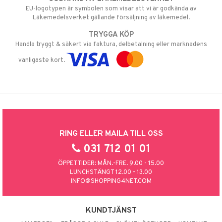
EU-logotypen är symbolen som visar att vi är godkända av
Läkemedelsverket gällande försäljning av läkemedel.
TRYGGA KÖP
Handla tryggt & säkert via faktura, delbetalning eller marknadens
vanligaste kort.
RING ELLER MAILA TILL OSS
031 712 01 01
ÖPPETTIDER: MÅN.-FRE. 9.00 - 15.00
LUNCHSTÄNGT 12.00 - 13.00
INFO@SHOPPING4NET.COM
KUNDTJÄNST