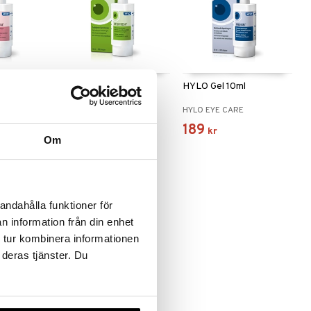
HYLO Fresh
HYLO Gel 10ml
E
HYLO EYE CARE
HYLO EYE CARE
139
189
(
ord.
169
kr
)
kr
kr
Om
andahålla funktioner för
n information från din enhet
 tur kombinera informationen
 deras tjänster. Du