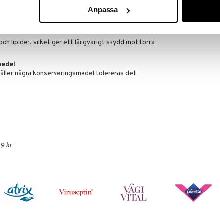
NIGHT även användas dagtid. HYLO NIGHT smörjer
Anpassa
en och besvär med att öppna ögonen på morgonen.
ch lipider, vilket ger ett långvarigt skydd mot torra
medel
ller några konserveringsmedel tolereras det
9 kr