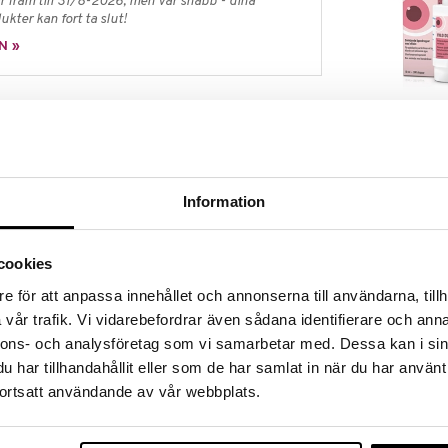
 fram till 31/8-2026, men var snabb - dina
ukter kan fort ta slut!
N »
HYLO Dual
a, som förbättrar tårfilmen och skyddar ögonytan.
HYLO EYE CAR
r & vitamin A
249
ra ögon & besvär som beror på lipidbrist
kr
Information
 så mycket tårvätska när du sover och regelbunden
roppar är omöjlig på natten, behöver ögonytan ett
cookies
 ögonsalva förbättrar tårfilmen och skyddar
e för att anpassa innehållet och annonserna till användarna, tillh
vår trafik. Vi vidarebefordrar även sådana identifierare och anna
ch smidig ögonsalva som sprider sig mycket bra på
som också finns naturligt i tårvätskan gör att salvan
nnons- och analysföretag som vi samarbetar med. Dessa kan i sin
tt salvan blandar sig med den naturliga tårvätskan.
har tillhandahållit eller som de har samlat in när du har använt
ande/brännande känsla, känslan av att ha något i
ortsatt användande av vår webbplats.
lket är vanligt vid lipidbrist i tårfilmen.
lvan kan ge dimsyn en kort stund. Därför
ta hand att användas vid sänggåendet. Vid svårare