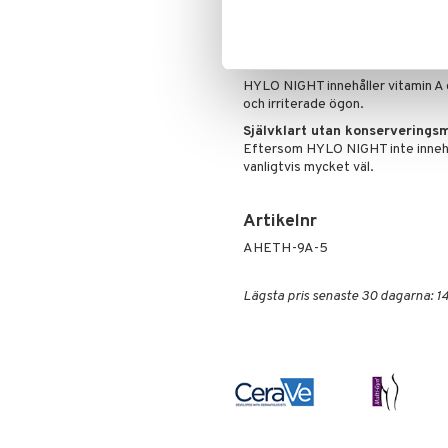
besvär av torra ögon kan HYLO 
för att lindra obehag från ögon
Ingredienser
HYLO NIGHT innehåller vitamin A o
och irriterade ögon.
Självklart utan konserverings
Eftersom HYLO NIGHT inte innehå
vanligtvis mycket väl.
Artikelnr
AHETH-9A-5
Lägsta pris senaste 30 dagarna: 14