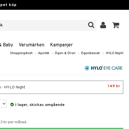
ppet köp
& Baby
Varumärken
Kampanjer
Shopping4net
»
Apotek
»
Ögon & Öron
»
Ögonbesvär
»
HYLO Night
149 kr
 - HYLO Night
I lager, skickas omgående
53 kr per månad.