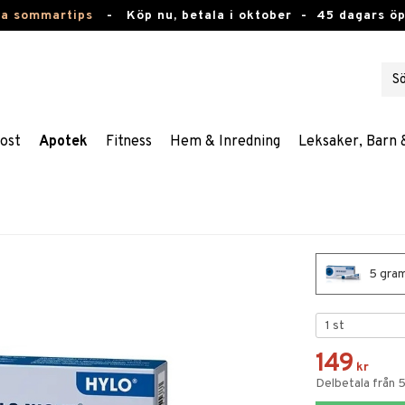
ta sommartips
-
Köp nu, betala i oktober -
45 dagars ö
ost
Apotek
Fitness
Hem & Inredning
Leksaker, Barn 
5 gram
149
kr
Delbetala från 