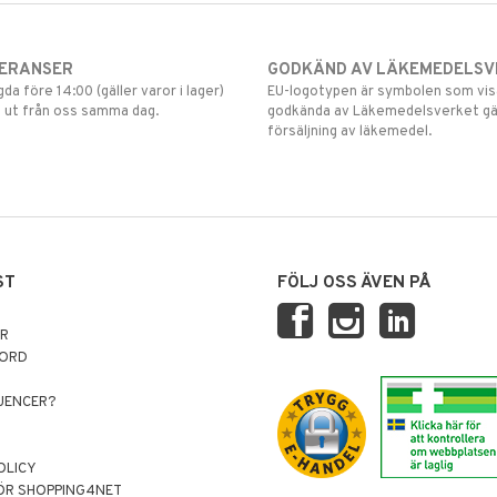
VERANSER
GODKÄND AV LÄKEMEDELSV
gda före 14:00 (gäller varor i lager)
EU-logotypen är symbolen som visar
 ut från oss samma dag.
godkända av Läkemedelsverket gä
försäljning av läkemedel.
ST
FÖLJ OSS ÄVEN PÅ
AR
NORD
LUENCER?
OLICY
ÖR SHOPPING4NET