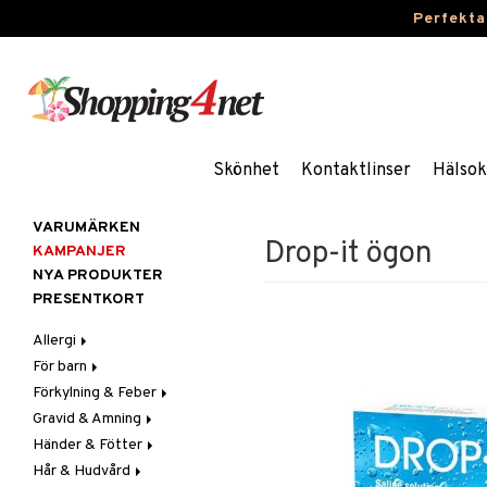
Perfekta
Skönhet
Kontaktlinser
Hälsok
VARUMÄRKEN
Drop-it ögon
KAMPANJER
NYA PRODUKTER
PRESENTKORT
Allergi
För barn
Nässpray
Förkylning & Feber
Ögondroppar
Blodstoppare
Gravid & Amning
Tabletter
Blöjor
Feber
Händer & Fötter
Feber, Förkylning & Värk
Halsont & Heshet
Bröstpump
Febernedsättande
Hår & Hudvård
Hår
Hosta
Bröstskydd & Inlägg
Fotvård
Febertermometrar
Barn