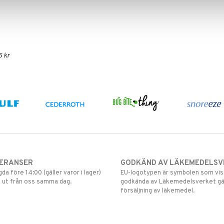
5 kr
VERANSER
GODKÄND AV LÄKEMEDELSV
gda före 14:00 (gäller varor i lager)
EU-logotypen är symbolen som visar
 ut från oss samma dag.
godkända av Läkemedelsverket gä
försäljning av läkemedel.