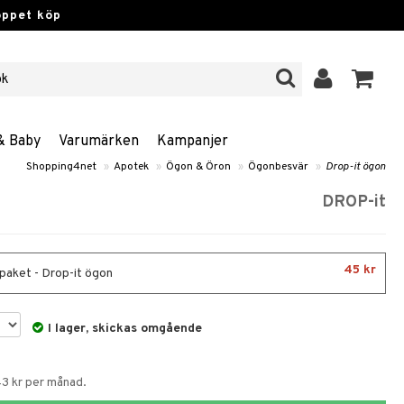
öppet köp
& Baby
Varumärken
Kampanjer
Shopping4net
»
Apotek
»
Ögon & Öron
»
Ögonbesvär
»
Drop-it ögon
DROP-it
45 kr
paket - Drop-it ögon
I lager, skickas omgående
43 kr per månad.