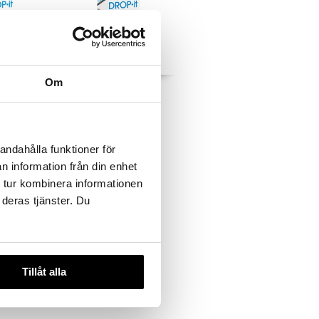
Om
yes
Drop it Red eyes
DROP-IT
75
kr
andahålla funktioner för
n information från din enhet
 tur kombinera informationen
 deras tjänster. Du
Tillåt alla