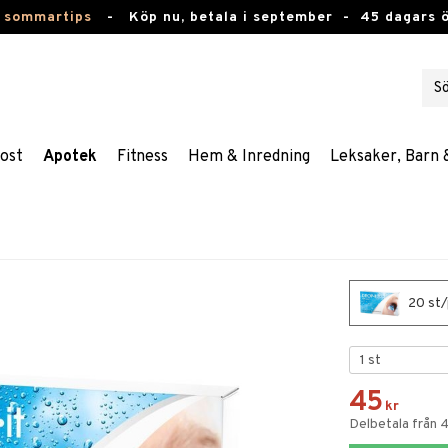
 sommartips
-
Köp nu, betala i september -
45 dagars 
ost
Apotek
Fitness
Hem & Inredning
Leksaker, Barn 
20 st/
45
kr
Delbetala från 