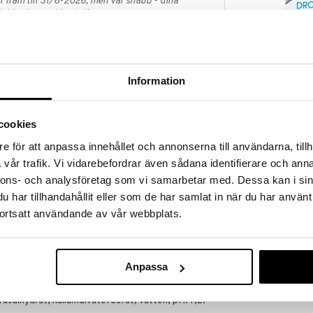
 fram till 31/8-2026, men var snabb - dina
ukter kan fort ta slut!
N »
Information
Drop it Dry e
ösning utan konserveringsmedel med samma salthalt
För vuxna och barn.
DROP-IT
cookies
79
et. Sköljer bort damm, smuts och pollen från ögonen.
kr
kontaktlinser: Sköljer och fuktar alla typer av
e för att anpassa innehållet och annonserna till användarna, tillh
linsen innan uttag genom att droppa några droppar
vår trafik. Vi vidarebefordrar även sådana identifierare och anna
nnons- och analysföretag som vi samarbetar med. Dessa kan i sin
har tillhandahållit eller som de har samlat in när du har använt
lutningen. Droppa några droppar saltlösning direkt i
ortsatt användande av vår webbplats.
gonen. Vid sköljning av kontaktlinser använd en pipett
förslutas utan skall kastas.
 vänta 15 minuter innan saltlösning droppas i ögat.
ontakta din optiker eller ögonläkare.
Anpassa
atdihydrat, kaliumdivätefosfat, vatten, pH: 7,2.