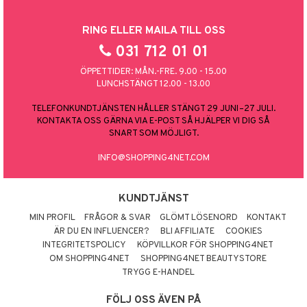
RING ELLER MAILA TILL OSS
031 712 01 01
ÖPPETTIDER: MÅN.-FRE. 9.00 - 15.00
LUNCHSTÄNGT 12.00 - 13.00
TELEFONKUNDTJÄNSTEN HÅLLER STÄNGT 29 JUNI–27 JULI.
KONTAKTA OSS GÄRNA VIA E-POST SÅ HJÄLPER VI DIG SÅ
SNART SOM MÖJLIGT.
INFO@SHOPPING4NET.COM
KUNDTJÄNST
MIN PROFIL
FRÅGOR & SVAR
GLÖMT LÖSENORD
KONTAKT
ÄR DU EN INFLUENCER?
BLI AFFILIATE
COOKIES
INTEGRITETSPOLICY
KÖPVILLKOR FÖR SHOPPING4NET
OM SHOPPING4NET
SHOPPING4NET BEAUTYSTORE
TRYGG E-HANDEL
FÖLJ OSS ÄVEN PÅ