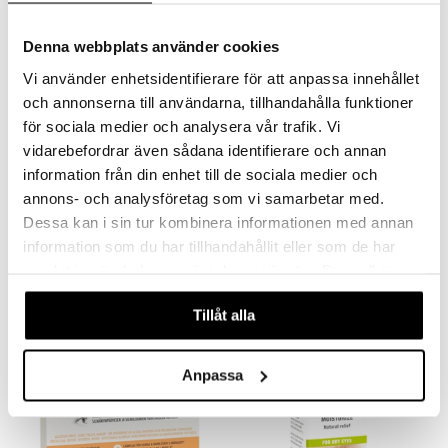
Denna webbplats använder cookies
Vi använder enhetsidentifierare för att anpassa innehållet
och annonserna till användarna, tillhandahålla funktioner
för sociala medier och analysera vår trafik. Vi
vidarebefordrar även sådana identifierare och annan
information från din enhet till de sociala medier och
annons- och analysföretag som vi samarbetar med.
HYLO Gel 10ml
Thealoz Duo
Dessa kan i sin tur kombinera informationen med annan
HYLO EYE CARE
THÉA
information som du har tillhandahållit eller som de har
189
149
samlat in när du har använt deras tjänster. Du godkänner
kr
kr
våra cookies vid fortsatt användande av vår webbplats.
Tillåt alla
Anpassa