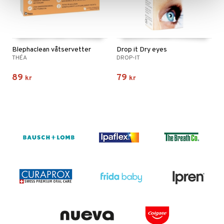
Blephaclean våtservetter
Drop it Dry eyes
THÉA
DROP-IT
89
79
kr
kr