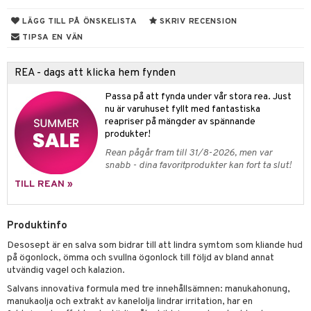
dsprit
er
r
lett
Stick
LÄGG TILL PÅ ÖNSKELISTA
SKRIV RECENSION
vär
m
mmi
oppare
ycksmätare
TIPSA EN VÄN
Skydd
hjälpen
tet & Ägglossning
REA - dags att klicka hem fynden
 & Tejp
tester
ge
Passa på att fynda under vår stora rea. Just
 & Mineraler
ärk
nu är varuhuset fyllt med fantastiska
reapriser på mängder av spännande
d
 Värme
& K
änst
produkter!
är & Artros
miner
Rean pågår fram till 31/8-2026, men var
 & svar
snabb - dina favoritprodukter kan fort ta slut!
värk
min
produkt
TILL REAN »
Klimakteriet
elningen
rumpor
 Nacke
m
Produktinfo
tik
ästrumpa
tillande
Desosept är en salva som bidrar till att lindra symtom som kliande hud
på ögonlock, ömma och svullna ögonlock till följd av bland annat
je dag
icinsk stödstrumpa
letter
ium
utvändig vagel och kalazion.
Salvans innovativa formula med tre innehållsämnen: manukahonung,
taminer
manukaolja och extrakt av kanelolja lindrar irritation, har en