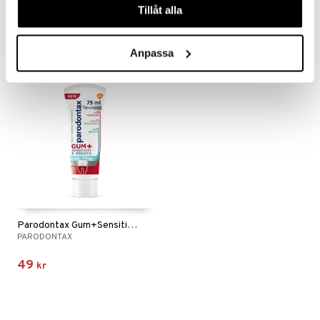
Tillåt alla
44
36
kr
kr
Anpassa
Parodontax Gum+Sensitivity & Breath Whitening
PARODONTAX
49
kr