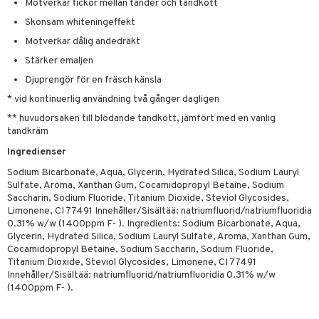
värk
min
Motverkar fickor mellan tänder och tandkött
produkt
Skonsam whiteningeffekt
Klimakteriet
elningen
Motverkar dålig andedräkt
rumpor
 Nacke
m
Stärker emaljen
tik
ästrumpa
tillande
Djuprengör för en fräsch känsla
* vid kontinuerlig användning två gånger dagligen
je dag
icinsk stödstrumpa
letter
ium
** huvudorsaken till blödande tandkött, jämfört med en vanlig
taminer
tandkräm
Ingredienser
Sodium Bicarbonate, Aqua, Glycerin, Hydrated Silica, Sodium Lauryl
Sulfate, Aroma, Xanthan Gum, Cocamidopropyl Betaine, Sodium
Saccharin, Sodium Fluoride, Titanium Dioxide, Steviol Glycosides,
Limonene, CI 77491 Innehåller/Sisältää: natriumfluorid/natriumfluoridia
0.31% w/w (1400ppm F- ). Ingredients: Sodium Bicarbonate, Aqua,
Glycerin, Hydrated Silica, Sodium Lauryl Sulfate, Aroma, Xanthan Gum,
Cocamidopropyl Betaine, Sodium Saccharin, Sodium Fluoride,
Titanium Dioxide, Steviol Glycosides, Limonene, CI 77491
Innehåller/Sisältää: natriumfluorid/natriumfluoridia 0.31% w/w
(1400ppm F- ).