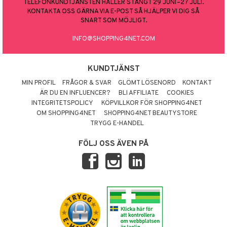
TELEFONKUNDTJÄNSTEN HÅLLER STÄNGT 29 JUNI–27 JULI.
KONTAKTA OSS GÄRNA VIA E-POST SÅ HJÄLPER VI DIG SÅ
SNART SOM MÖJLIGT.
INFO@SHOPPING4NET.COM
KUNDTJÄNST
MIN PROFIL
FRÅGOR & SVAR
GLÖMT LÖSENORD
KONTAKT
ÄR DU EN INFLUENCER?
BLI AFFILIATE
COOKIES
INTEGRITETSPOLICY
KÖPVILLKOR FÖR SHOPPING4NET
OM SHOPPING4NET
SHOPPING4NET BEAUTYSTORE
TRYGG E-HANDEL
FÖLJ OSS ÄVEN PÅ