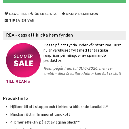
Öron
& Styrka
LÄGG TILL PÅ ÖNSKELISTA
SKRIV RECENSION
ing
svär
TIPSA EN VÄN
 Tarm
svär
REA - dags att klicka hem fynden
jning
3 & 6
oppar
iliska
a
Passa på att fynda under vår stora rea. Just
 & Stick
Klimakteriet
 & Sårvård
nu är varuhuset fyllt med fantastiska
reapriser på mängder av spännande
dsprit
er
tabesvär
r
lett
Stick
produkter!
Rean pågår fram till 31/8-2026, men var
vär
 Oro
m
mmi
oppare
ycksmätare
snabb - dina favoritprodukter kan fort ta slut!
Skydd
 Leder
hjälpen
tet & Ägglossning
TILL REAN »
 & Tejp
tester
ge
Produktinfo
 & Mineraler
ärk
Hjälper till att stoppa och förhindra blödande tandkött*
d
 Värme
& K
änst
Minskar rött inflammerat tandkött
är & Artros
miner
4 x mer effektiv på att avlägsna plack**
 & svar