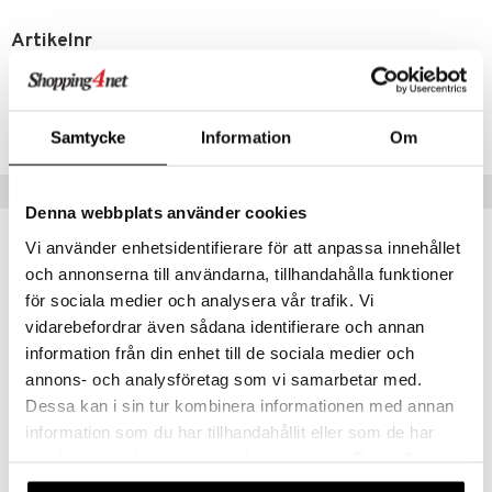
Artikelnr
ACPE1-PE-75
Lägsta pris senaste 30 dagarna: 44 kr
Samtycke
Information
Om
Tips till dig
Denna webbplats använder cookies
Vi använder enhetsidentifierare för att anpassa innehållet
och annonserna till användarna, tillhandahålla funktioner
för sociala medier och analysera vår trafik. Vi
vidarebefordrar även sådana identifierare och annan
information från din enhet till de sociala medier och
annons- och analysföretag som vi samarbetar med.
Dessa kan i sin tur kombinera informationen med annan
information som du har tillhandahållit eller som de har
samlat in när du har använt deras tjänster. Du godkänner
Parodontax Complete Protection Extra Fresh
Parodontax Extra Fresh
våra cookies vid fortsatt användande av vår webbplats.
PARODONTAX
PARODONTAX