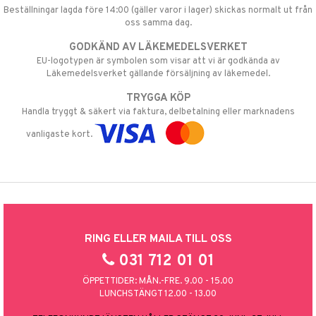
Beställningar lagda före 14:00 (gäller varor i lager) skickas normalt ut från
oss samma dag.
GODKÄND AV LÄKEMEDELSVERKET
EU-logotypen är symbolen som visar att vi är godkända av
Läkemedelsverket gällande försäljning av läkemedel.
TRYGGA KÖP
Handla tryggt & säkert via faktura, delbetalning eller marknadens
vanligaste kort.
RING ELLER MAILA TILL OSS
031 712 01 01
ÖPPETTIDER: MÅN.-FRE. 9.00 - 15.00
LUNCHSTÄNGT 12.00 - 13.00