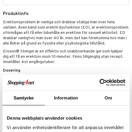
d
 Värme
& K
änst
är & Artros
miner
Produktinfo
 & svar
värk
min
Erektionsproblem är vanliga och drabbar otaliga män över hela
produkt
världen. Även känd som erektil dysfunktion (ED), är erektionsproblem
Klimakteriet
oförmågan att få eller bibehålla en erektion för sexuell aktivitet. ED
elningen
drabbar vanligtvis män över 40 år, men det kan förekomma hos män i
rumpor
 Nacke
m
alla åldrar på grund av fysiska eller psykologiska tillstånd.
tik
Eroxon® Stimgel är en effektiv och snabbverkande gel som hjälper
ästrumpa
tillande
dig att få en erektion inom 10 minuter. Finns tillgänglig utan recept.
Innehåller 4st engångstuber.
je dag
icinsk stödstrumpa
letter
ium
Dosering
taminer
Applicera innehållet i en tub försiktigt på penishuvudet precis före
sex. Massera i cirka 15 sekunder och vänta på att den ska verka.
Ingredienser
Samtycke
Information
Om
Vatten, etanol (35%), propylenglykol, glycerin, karbomer,
kaliumhydroxid.
Denna webbplats använder cookies
Artikelnr
Vi använder enhetsidentifierare för att anpassa innehållet
AES04-F2-4