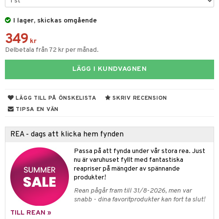
nder
msbesvär
I lager, skickas omgående
emedel
ppning
 & Blåsor
349
kr
Öron
lj & Spray
& Styrka
Delbetala från 72 kr per månad.
gen i form
rd
ing
svär
LÄGG I KUNDVAGNEN
lanrumsborste
änna
 Tarm
svär
LÄGG TILL PÅ ÖNSKELISTA
SKRIV RECENSION
dbesvär
jning
rkänslighet
3 & 6
oppar
iliska
a
TIPSA EN VÄN
dborstar
tosintolerans
 & Stick
rsättning
Klimakteriet
 & Sårvård
REA - dags att klicka hem fynden
ndkräm
dsprit
er
tabesvär
r
lett
Stick
dprotes
Passa på att fynda under vår stora rea. Just
vär
 Oro
m
mmi
oppare
ycksmätare
nu är varuhuset fyllt med fantastiska
dtråd & Stickor
reapriser på mängder av spännande
Skydd
 Leder
hjälpen
tet & Ägglossning
produkter!
 & Tejp
tester
ge
Rean pågår fram till 31/8-2026, men var
snabb - dina favoritprodukter kan fort ta slut!
 & Mineraler
ärk
TILL REAN »