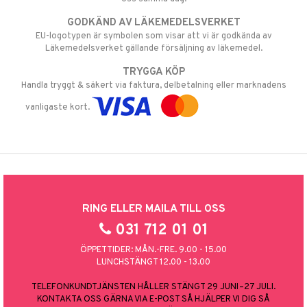
GODKÄND AV LÄKEMEDELSVERKET
EU-logotypen är symbolen som visar att vi är godkända av
Läkemedelsverket gällande försäljning av läkemedel.
TRYGGA KÖP
Handla tryggt & säkert via faktura, delbetalning eller marknadens
vanligaste kort.
RING ELLER MAILA TILL OSS
031 712 01 01
ÖPPETTIDER: MÅN.-FRE. 9.00 - 15.00
LUNCHSTÄNGT 12.00 - 13.00
TELEFONKUNDTJÄNSTEN HÅLLER STÄNGT 29 JUNI–27 JULI.
KONTAKTA OSS GÄRNA VIA E-POST SÅ HJÄLPER VI DIG SÅ