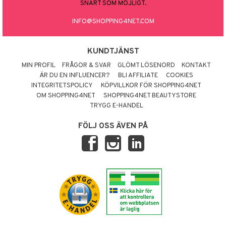
SNART SOM MÖJLIGT.
INFO@SHOPPING4NET.COM
KUNDTJÄNST
MIN PROFIL
FRÅGOR & SVAR
GLÖMT LÖSENORD
KONTAKT
ÄR DU EN INFLUENCER?
BLI AFFILIATE
COOKIES
INTEGRITETSPOLICY
KÖPVILLKOR FÖR SHOPPING4NET
OM SHOPPING4NET
SHOPPING4NET BEAUTYSTORE
TRYGG E-HANDEL
FÖLJ OSS ÄVEN PÅ