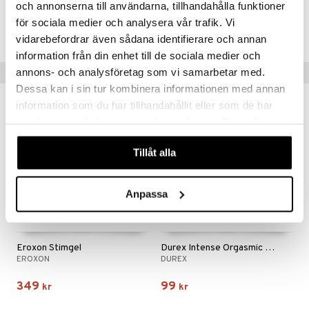
och annonserna till användarna, tillhandahålla funktioner
för sociala medier och analysera vår trafik. Vi
Lägsta pris senaste 30 dagarna: 349 kr
vidarebefordrar även sådana identifierare och annan
information från din enhet till de sociala medier och
annons- och analysföretag som vi samarbetar med.
Populära produkter
Dessa kan i sin tur kombinera informationen med annan
information som du har tillhandahållit eller som de har
samlat in när du har använt deras tjänster. Du godkänner
våra cookies vid fortsatt användande av vår webbplats.
Tillåt alla
Anpassa
Eroxon Stimgel
Durex Intense Orgasmic Gel
EROXON
DUREX
349
99
kr
kr