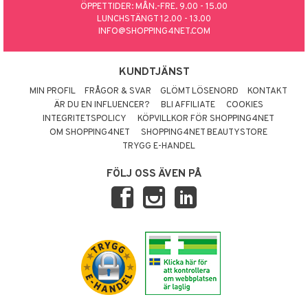
ÖPPETTIDER: MÅN.-FRE. 9.00 - 15.00
LUNCHSTÄNGT 12.00 - 13.00
INFO@SHOPPING4NET.COM
KUNDTJÄNST
MIN PROFIL
FRÅGOR & SVAR
GLÖMT LÖSENORD
KONTAKT
ÄR DU EN INFLUENCER?
BLI AFFILIATE
COOKIES
INTEGRITETSPOLICY
KÖPVILLKOR FÖR SHOPPING4NET
OM SHOPPING4NET
SHOPPING4NET BEAUTYSTORE
TRYGG E-HANDEL
FÖLJ OSS ÄVEN PÅ