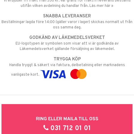
Vi erbjuder fri frakt från 350 kr. Vår gräns för fraktfri leverans bestäms
utifån vilken avdelning du handlar från. Läs mer här »
SNABBA LEVERANSER
Beställningar lagda före 14:00 (gäller varor i lager) skickas normalt ut från
oss samma dag.
GODKÄND AV LÄKEMEDELSVERKET
EU-logotypen är symbolen som visar att vi är godkända av
Läkemedelsverket gällande försäljning av läkemedel.
TRYGGA KÖP
Handla tryggt & säkert via faktura, delbetalning eller marknadens
vanligaste kort.
RING ELLER MAILA TILL OSS
031 712 01 01