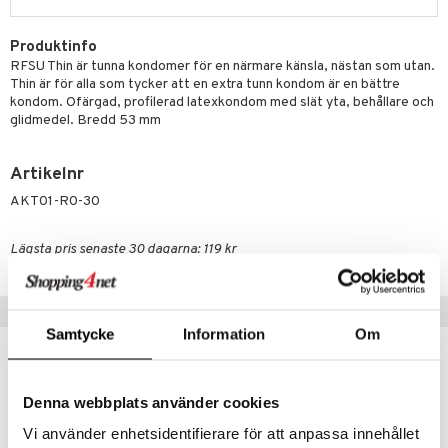
rumpor
 Nacke
m
tik
ästrumpa
tillande
Produktinfo
RFSU Thin är tunna kondomer för en närmare känsla, nästan som utan.
je dag
icinsk stödstrumpa
letter
ium
Thin är för alla som tycker att en extra tunn kondom är en bättre
kondom. Ofärgad, profilerad latexkondom med slät yta, behållare och
taminer
glidmedel. Bredd 53 mm
Artikelnr
AKT01-R0-30
Lägsta pris senaste 30 dagarna: 119 kr
Populära produkter
Samtycke
Information
Om
Denna webbplats använder cookies
Vi använder enhetsidentifierare för att anpassa innehållet