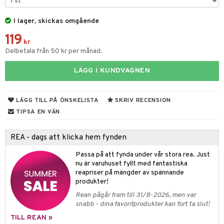
gen i form
rd
ing
svär
lanrumsborste
änna
 Tarm
svär
I lager, skickas omgående
dbesvär
jning
rkänslighet
3 & 6
oppar
iliska
a
119
kr
dborstar
Delbetala från 50 kr per månad.
tosintolerans
 & Stick
rsättning
Klimakteriet
 & Sårvård
ndkräm
dsprit
er
tabesvär
r
lett
Stick
LÄGG I KUNDVAGNEN
dprotes
vär
 Oro
m
mmi
oppare
ycksmätare
LÄGG TILL PÅ ÖNSKELISTA
SKRIV RECENSION
dtråd & Stickor
Skydd
 Leder
hjälpen
tet & Ägglossning
TIPSA EN VÄN
 & Tejp
tester
ge
REA - dags att klicka hem fynden
 & Mineraler
ärk
Passa på att fynda under vår stora rea. Just
d
 Värme
& K
nu är varuhuset fyllt med fantastiska
änst
reapriser på mängder av spännande
är & Artros
miner
produkter!
 & svar
värk
min
Rean pågår fram till 31/8-2026, men var
produkt
snabb - dina favoritprodukter kan fort ta slut!
Klimakteriet
TILL REAN »
elningen