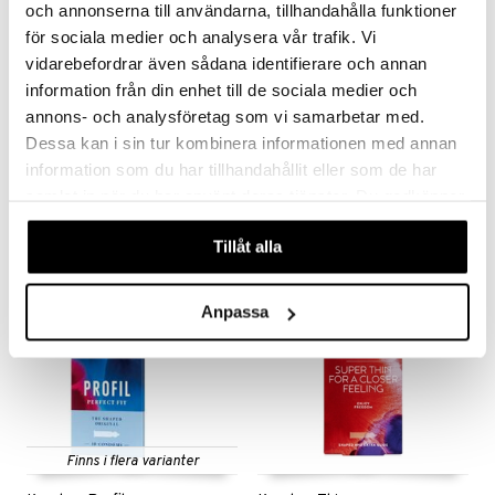
och annonserna till användarna, tillhandahålla funktioner
för sociala medier och analysera vår trafik. Vi
vidarebefordrar även sådana identifierare och annan
information från din enhet till de sociala medier och
annons- och analysföretag som vi samarbetar med.
Durex Kondom Feel Ultra Thin
Durex Kondom Pleasure Me
Dessa kan i sin tur kombinera informationen med annan
DUREX
DUREX
information som du har tillhandahållit eller som de har
55
59
kr
kr
samlat in när du har använt deras tjänster. Du godkänner
våra cookies vid fortsatt användande av vår webbplats.
Tillåt alla
Anpassa
Finns i flera varianter