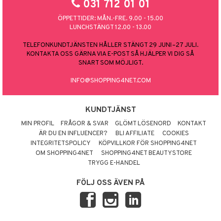
031 712 01 01
ÖPPETTIDER: MÅN.-FRE. 9.00 - 15.00
LUNCHSTÄNGT 12.00 - 13.00
TELEFONKUNDTJÄNSTEN HÅLLER STÄNGT 29 JUNI–27 JULI.
KONTAKTA OSS GÄRNA VIA E-POST SÅ HJÄLPER VI DIG SÅ
SNART SOM MÖJLIGT.
INFO@SHOPPING4NET.COM
KUNDTJÄNST
MIN PROFIL
FRÅGOR & SVAR
GLÖMT LÖSENORD
KONTAKT
ÄR DU EN INFLUENCER?
BLI AFFILIATE
COOKIES
INTEGRITETSPOLICY
KÖPVILLKOR FÖR SHOPPING4NET
OM SHOPPING4NET
SHOPPING4NET BEAUTYSTORE
TRYGG E-HANDEL
FÖLJ OSS ÄVEN PÅ