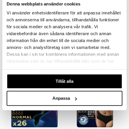
Denna webbplats använder cookies
Vi använder enhetsidentifierare för att anpassa innehållet
och annonserna till användarna, tillhandahålla funktioner
för sociala medier och analysera vår trafik. Vi
vidarebefordrar även sådana identifierare och annan
information från din enhet till de sociala medier och
TENA Discreet Ultra Mini Plus 24st
TENA Silhouette Noir Mini
TENA
TENA
annons- och analysföretag som vi samarbetar med.
Dessa kan i sin tur kombinera informationen med annan
47
45
kr
kr
information som du har tillhandahållit eller som de har
samlat in när du har använt deras tjänster. Du godkänner
våra cookies vid fortsatt användande av vår webbplats.
Tillåt alla
Anpassa