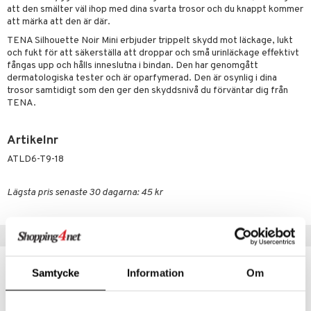
 & Mineraler
ärk
att den smälter väl ihop med dina svarta trosor och du knappt kommer
att märka att den är där.
d
 Värme
& K
änst
TENA Silhouette Noir Mini erbjuder trippelt skydd mot läckage, lukt
är & Artros
miner
och fukt för att säkerställa att droppar och små urinläckage effektivt
 & svar
fångas upp och hålls inneslutna i bindan. Den har genomgått
värk
min
dermatologiska tester och är oparfymerad. Den är osynlig i dina
produkt
trosor samtidigt som den ger den skyddsnivå du förväntar dig från
Klimakteriet
TENA.
elningen
rumpor
 Nacke
m
tik
Artikelnr
ästrumpa
tillande
ATLD6-T9-18
je dag
icinsk stödstrumpa
letter
ium
Lägsta pris senaste 30 dagarna: 45 kr
taminer
Populära produkter
Samtycke
Information
Om