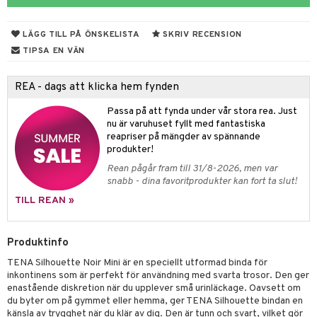
dmedel
Tarm
LÄGG TILL PÅ ÖNSKELISTA
SKRIV RECENSION
thöjande
nder
msbesvär
TIPSA EN VÄN
sageolja
emedel
ppning
 & Blåsor
REA - dags att klicka hem fynden
leksaker
Öron
lj & Spray
& Styrka
Passa på att fynda under vår stora rea. Just
gen i form
rd
ing
svär
nu är varuhuset fyllt med fantastiska
reapriser på mängder av spännande
lanrumsborste
änna
 Tarm
svär
produkter!
Rean pågår fram till 31/8-2026, men var
dbesvär
jning
rkänslighet
3 & 6
oppar
iliska
a
snabb - dina favoritprodukter kan fort ta slut!
dborstar
tosintolerans
 & Stick
rsättning
Klimakteriet
 & Sårvård
TILL REAN »
ndkräm
dsprit
er
tabesvär
r
lett
Stick
Produktinfo
dprotes
vär
 Oro
m
mmi
oppare
ycksmätare
TENA Silhouette Noir Mini är en speciellt utformad binda för
dtråd & Stickor
Skydd
 Leder
hjälpen
tet & Ägglossning
inkontinens som är perfekt för användning med svarta trosor. Den ger
enastående diskretion när du upplever små urinläckage. Oavsett om
 & Tejp
tester
ge
du byter om på gymmet eller hemma, ger TENA Silhouette bindan en
känsla av trygghet när du klär av dig. Den är tunn och svart, vilket gör