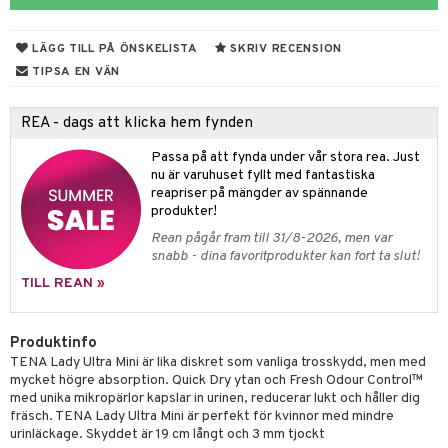
dmedel
Tarm
LÄGG TILL PÅ ÖNSKELISTA
SKRIV RECENSION
thöjande
nder
msbesvär
TIPSA EN VÄN
sageolja
emedel
ppning
 & Blåsor
REA - dags att klicka hem fynden
leksaker
Öron
lj & Spray
& Styrka
Passa på att fynda under vår stora rea. Just
gen i form
rd
ing
svär
nu är varuhuset fyllt med fantastiska
reapriser på mängder av spännande
lanrumsborste
änna
 Tarm
svär
produkter!
Rean pågår fram till 31/8-2026, men var
dbesvär
jning
rkänslighet
3 & 6
oppar
iliska
a
snabb - dina favoritprodukter kan fort ta slut!
dborstar
tosintolerans
 & Stick
rsättning
Klimakteriet
 & Sårvård
TILL REAN »
ndkräm
dsprit
er
tabesvär
r
lett
Stick
Produktinfo
dprotes
vär
 Oro
m
mmi
oppare
ycksmätare
TENA Lady Ultra Mini är lika diskret som vanliga trosskydd, men med
dtråd & Stickor
mycket högre absorption. Quick Dry ytan och Fresh Odour Control™
Skydd
 Leder
hjälpen
tet & Ägglossning
med unika mikropärlor kapslar in urinen, reducerar lukt och håller dig
fräsch. TENA Lady Ultra Mini är perfekt för kvinnor med mindre
 & Tejp
tester
ge
urinläckage. Skyddet är 19 cm långt och 3 mm tjockt