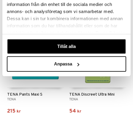
TENA
TENA
information från din enhet till de sociala medier och
95
149
annons- och analysföretag som vi samarbetar med.
kr
kr
Dessa kan i sin tur kombinera informationen med annan
information som du har tillhandahållit eller som de har
samlat in när du har använt deras tjänster. Du godkänner
våra cookies vid fortsatt användande av vår webbplats.
Tillåt alla
Anpassa
TENA Pants Maxi S
TENA Discreet Ultra Mini
TENA
TENA
215
54
kr
kr