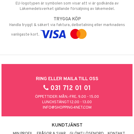
EU-logotypen är symbolen som visar att vi är godkända av
Läkemedelsverket gällande försäljning av läkemedel.
TRYGGA KÖP
Handla tryggt & säkert via faktura, delbetalning eller marknadens
vanligaste kort.
RING ELLER MAILA TILL OSS
031 712 01 01
ÖPPETTIDER: MÅN.-FRE. 9.00 - 15.00
LUNCHSTÄNGT 12.00 - 13.00
INFO@SHOPPING4NET.COM
KUNDTJÄNST
MIN PROFIL
FRÅGOR & SVAR
GLÖMT LÖSENORD
KONTAKT