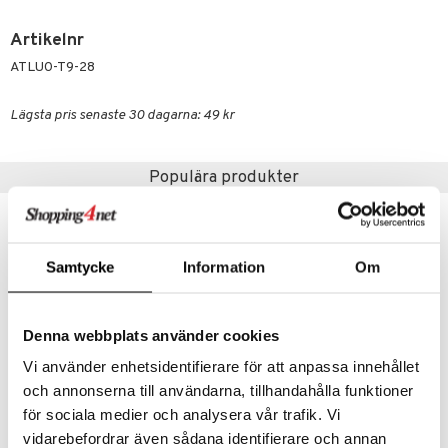
 & Mineraler
ärk
Artikelnr
d
 Värme
& K
änst
ATLU0-T9-28
är & Artros
miner
 & svar
värk
min
Lägsta pris senaste 30 dagarna: 49 kr
produkt
Klimakteriet
elningen
Populära produkter
rumpor
 Nacke
m
tik
ästrumpa
tillande
je dag
icinsk stödstrumpa
letter
ium
Samtycke
Information
Om
taminer
Denna webbplats använder cookies
Vi använder enhetsidentifierare för att anpassa innehållet
och annonserna till användarna, tillhandahålla funktioner
för sociala medier och analysera vår trafik. Vi
TENA Lady Extra 30st
TENA Lady Super 30st
vidarebefordrar även sådana identifierare och annan