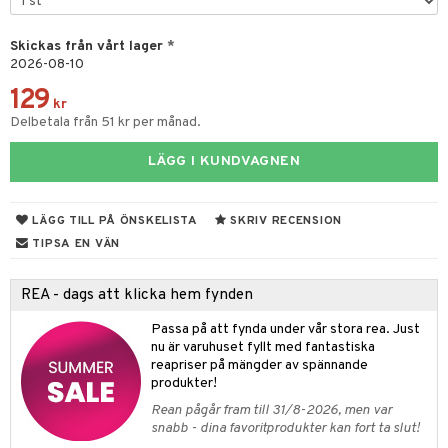
dmedel
Tarm
Skickas från vårt lager
*
thöjande
2026-08-10
nder
msbesvär
129
sageolja
emedel
ppning
 & Blåsor
kr
Delbetala från 51 kr per månad.
leksaker
Öron
lj & Spray
& Styrka
LÄGG I KUNDVAGNEN
gen i form
rd
ing
svär
lanrumsborste
änna
 Tarm
svär
LÄGG TILL PÅ ÖNSKELISTA
SKRIV RECENSION
dbesvär
jning
rkänslighet
3 & 6
oppar
iliska
a
TIPSA EN VÄN
dborstar
tosintolerans
 & Stick
rsättning
Klimakteriet
 & Sårvård
REA - dags att klicka hem fynden
ndkräm
dsprit
er
tabesvär
r
lett
Stick
Passa på att fynda under vår stora rea. Just
dprotes
vär
 Oro
m
mmi
oppare
ycksmätare
nu är varuhuset fyllt med fantastiska
reapriser på mängder av spännande
dtråd & Stickor
Skydd
 Leder
hjälpen
tet & Ägglossning
produkter!
Rean pågår fram till 31/8-2026, men var
 & Tejp
tester
ge
snabb - dina favoritprodukter kan fort ta slut!