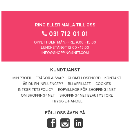
RING ELLER MAILA TILL OSS
031 712 01 01
ÖPPETTIDER: MÅN.-FRE. 9.00 - 15.00
LUNCHSTÄNGT 12.00 - 13.00
INFO@SHOPPING4NET.COM
KUNDTJÄNST
MIN PROFIL
FRÅGOR & SVAR
GLÖMT LÖSENORD
KONTAKT
ÄR DU EN INFLUENCER?
BLI AFFILIATE
COOKIES
INTEGRITETSPOLICY
KÖPVILLKOR FÖR SHOPPING4NET
OM SHOPPING4NET
SHOPPING4NET BEAUTYSTORE
TRYGG E-HANDEL
FÖLJ OSS ÄVEN PÅ