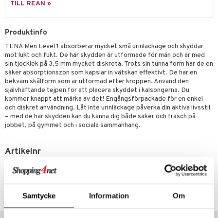
 & Mineraler
ärk
TILL REAN »
d
 Värme
& K
änst
Produktinfo
är & Artros
miner
 & svar
TENA Men Level 1 absorberar mycket små urinläckage och skyddar
värk
min
mot lukt och fukt. De här skydden är utformade för män och är med
produkt
sin tjocklek på 3,5 mm mycket diskreta. Trots sin tunna form har de en
Klimakteriet
säker absorptionszon som kapslar in vätskan effektivt. De har en
elningen
bekväm skålform som är utformad efter kroppen. Använd den
rumpor
 Nacke
m
självhäftande tejpen för att placera skyddet i kalsongerna. Du
tik
kommer knappt att märka av det! Engångsförpackade för en enkel
ästrumpa
tillande
och diskret användning. Låt inte urinläckage påverka din aktiva livsstil
– med de här skydden kan du känna dig både säker och fräsch på
je dag
icinsk stödstrumpa
letter
ium
jobbet, på gymmet och i sociala sammanhang.
taminer
Artikelnr
ATLM1-T9-24
Lägsta pris senaste 30 dagarna: 129 kr
Samtycke
Information
Om