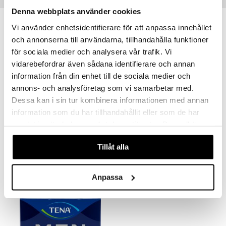
Tips till dig
Denna webbplats använder cookies
Vi använder enhetsidentifierare för att anpassa innehållet
och annonserna till användarna, tillhandahålla funktioner
för sociala medier och analysera vår trafik. Vi
vidarebefordrar även sådana identifierare och annan
information från din enhet till de sociala medier och
annons- och analysföretag som vi samarbetar med.
Dessa kan i sin tur kombinera informationen med annan
Finns i flera varianter
information som du har tillhandahållit eller som de har
samlat in när du har använt deras tjänster. Du godkänner
TENA Men Level 2
TENA Men Level 3 Super
våra cookies vid fortsatt användande av vår webbplats.
TENA
TENA
Tillåt alla
59
65
fr.
kr
kr
Anpassa