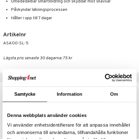
Klimakteriet
Omededelbar smärtlindring och skyddar mot skavsår
elningen
Påskyndar läkningsprocessen
rumpor
 Nacke
m
tik
Håller i upp till 7 dagar
ästrumpa
tillande
je dag
icinsk stödstrumpa
letter
ium
Artikelnr
ASAO0-SL-5
taminer
Lägsta pris senaste 30 dagarna: 75 kr
Tips till dig
Samtycke
Information
Om
Denna webbplats använder cookies
Vi använder enhetsidentifierare för att anpassa innehållet
och annonserna till användarna, tillhandahålla funktioner