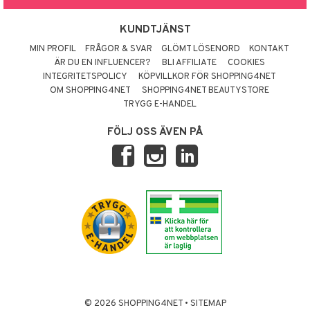
KUNDTJÄNST
MIN PROFIL
FRÅGOR & SVAR
GLÖMT LÖSENORD
KONTAKT
ÄR DU EN INFLUENCER?
BLI AFFILIATE
COOKIES
INTEGRITETSPOLICY
KÖPVILLKOR FÖR SHOPPING4NET
OM SHOPPING4NET
SHOPPING4NET BEAUTYSTORE
TRYGG E-HANDEL
FÖLJ OSS ÄVEN PÅ
© 2026 SHOPPING4NET
•
SITEMAP