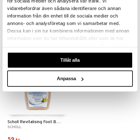
för sociala medier och analysera vår trafik. Vi
vidarebefordrar även sådana identifierare och annan
information från din enhet till de sociala medier och
Scholl Gelactiv finger/tåskydd
Scholl PediMask Manuka Honey
SCHOLL
SCHOLL
annons- och analysföretag som vi samarbetar med.
Dessa kan i sin tur kombinera informationen med annan
89
89
kr
kr
information som du har tillhandahållit eller som de har
samlat in när du har använt deras tjänster. Du godkänner
våra cookies vid fortsatt användande av vår webbplats.
Tillåt alla
Anpassa
Scholl Revitalising Foot Bath
SCHOLL
59
kr