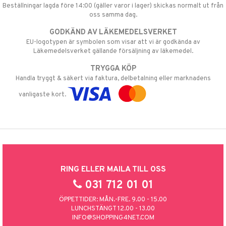
Beställningar lagda före 14:00 (gäller varor i lager) skickas normalt ut från
oss samma dag.
GODKÄND AV LÄKEMEDELSVERKET
EU-logotypen är symbolen som visar att vi är godkända av
Läkemedelsverket gällande försäljning av läkemedel.
TRYGGA KÖP
Handla tryggt & säkert via faktura, delbetalning eller marknadens
vanligaste kort.
RING ELLER MAILA TILL OSS
031 712 01 01
ÖPPETTIDER: MÅN.-FRE. 9.00 - 15.00
LUNCHSTÄNGT 12.00 - 13.00
INFO@SHOPPING4NET.COM