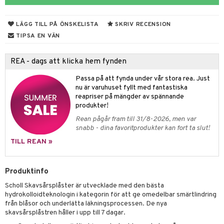
r hy
hampo & Balsam
amp
rpack
o
nvägsinfektion
 hudvård
tivmedel
gen i form
rd
ing
svär
LÄGG TILL PÅ ÖNSKELISTA
SKRIV RECENSION
lsam
r hud
rre läckage
sch
ning
lanrumsborste
emer
g
änna
 Tarm
svär
TIPSA EN VÄN
hampo
sskydd
ling
göring
dbesvär
jning
rkänslighet
3 & 6
oppar
iliska
a
REA - dags att klicka hem fynden
va
dborstar
dmedel
tosintolerans
 & Stick
ing
rsättning
Klimakteriet
 & Sårvård
Passa på att fynda under vår stora rea. Just
erlivshygien
ndkräm
thöjande
dsprit
er
produkter
tabesvär
r
lett
Stick
nu är varuhuset fyllt med fantastiska
reapriser på mängder av spännande
dprotes
sageolja
vär
 Oro
m
mmi
oppare
ycksmätare
produkter!
dtråd & Stickor
leksaker
Rean pågår fram till 31/8-2026, men var
Skydd
 Leder
hjälpen
tet & Ägglossning
snabb - dina favoritprodukter kan fort ta slut!
 & Tejp
tester
ge
TILL REAN »
 & Mineraler
ärk
Produktinfo
d
 Värme
& K
änst
Scholl Skavsårsplåster är utvecklade med den bästa
är & Artros
miner
hydrokolloidteknologin i kategorin för att ge omedelbar smärtlindring
 & svar
från blåsor och underlätta läkningsprocessen. De nya
värk
min
skavsårsplåstren håller i upp till 7 dagar.
produkt