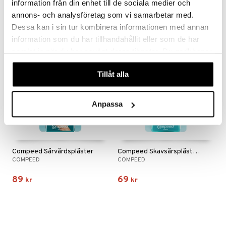
information från din enhet till de sociala medier och
45
79
kr
kr
annons- och analysföretag som vi samarbetar med.
Dessa kan i sin tur kombinera informationen med annan
information som du har tillhandahållit eller som de har
samlat in när du har använt deras tjänster. Du godkänner
våra cookies vid fortsatt användande av vår webbplats.
Tillåt alla
Anpassa
Compeed Sårvårdsplåster
Compeed Skavsårsplåster Small
COMPEED
COMPEED
89
69
kr
kr