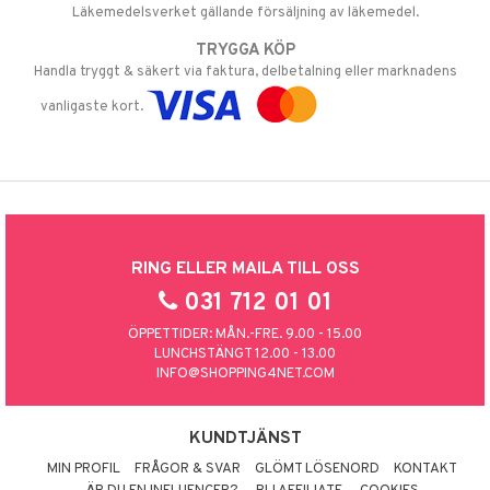
Läkemedelsverket gällande försäljning av läkemedel.
TRYGGA KÖP
Handla tryggt & säkert via faktura, delbetalning eller marknadens
vanligaste kort.
RING ELLER MAILA TILL OSS
031 712 01 01
ÖPPETTIDER: MÅN.-FRE. 9.00 - 15.00
LUNCHSTÄNGT 12.00 - 13.00
INFO@SHOPPING4NET.COM
KUNDTJÄNST
MIN PROFIL
FRÅGOR & SVAR
GLÖMT LÖSENORD
KONTAKT