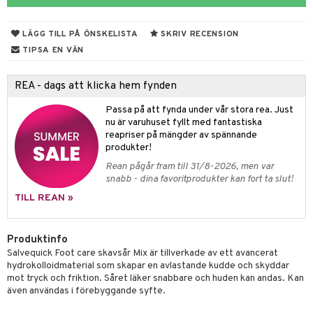
r hy
hampo & Balsam
amp
rpack
o
nvägsinfektion
 hudvård
tivmedel
gen i form
rd
ing
svär
LÄGG TILL PÅ ÖNSKELISTA
SKRIV RECENSION
lsam
r hud
rre läckage
sch
ning
lanrumsborste
emer
g
änna
 Tarm
svär
TIPSA EN VÄN
hampo
sskydd
ling
göring
dbesvär
jning
rkänslighet
3 & 6
oppar
iliska
a
REA - dags att klicka hem fynden
va
dborstar
dmedel
tosintolerans
 & Stick
ing
rsättning
Klimakteriet
 & Sårvård
Passa på att fynda under vår stora rea. Just
erlivshygien
ndkräm
thöjande
dsprit
er
produkter
tabesvär
r
lett
Stick
nu är varuhuset fyllt med fantastiska
reapriser på mängder av spännande
dprotes
sageolja
vär
 Oro
m
mmi
oppare
ycksmätare
produkter!
dtråd & Stickor
leksaker
Rean pågår fram till 31/8-2026, men var
Skydd
 Leder
hjälpen
tet & Ägglossning
snabb - dina favoritprodukter kan fort ta slut!
 & Tejp
tester
ge
TILL REAN »
 & Mineraler
ärk
Produktinfo
d
 Värme
& K
änst
Salvequick Foot care skavsår Mix är tillverkade av ett avancerat
hydrokolloidmaterial som skapar en avlastande kudde och skyddar
är & Artros
miner
 & svar
mot tryck och friktion. Såret läker snabbare och huden kan andas. Kan
värk
min
även användas i förebyggande syfte.
produkt