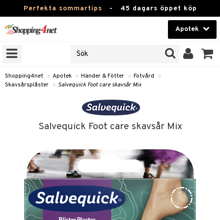
Perfekta sommartips
-
45 dagars öppet köp
Apotek
RKEN
Skönhet
JER
ODUKTER
Kontaktlinser
Shopping4net
»
Apotek
»
Händer & Fötter
»
Fotvård
»
Skavsårsplåster
»
Salvequick Foot care skavsår Mix
TKORT
Hälsokost
Apotek
Salvequick Foot care skavsår Mix
ay
Fitness
ng & Feber
oppar
oppare
Hem & Inredning
 Amning
er
Leksaker, Barn & Baby
ernedsättande
 Fötter
Förkylning & Värk
t & Heshet
ump
Varumärken
n
ertermometrar
kydd & Inlägg
d
Kampanjer
xna
hårdnader
d