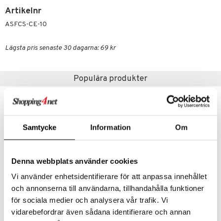
Klimakteriet
elningen
Artikelnr
rumpor
 Nacke
m
ASFCS-CE-10
tik
ästrumpa
tillande
Lägsta pris senaste 30 dagarna: 69 kr
je dag
icinsk stödstrumpa
letter
ium
taminer
Populära produkter
Samtycke
Information
Om
Denna webbplats använder cookies
Vi använder enhetsidentifierare för att anpassa innehållet
och annonserna till användarna, tillhandahålla funktioner
för sociala medier och analysera vår trafik. Vi
Salvequick Skavsår häl
Compeed Skavsårsplåster Medium
vidarebefordrar även sådana identifierare och annan
SALVEQUICK
COMPEED