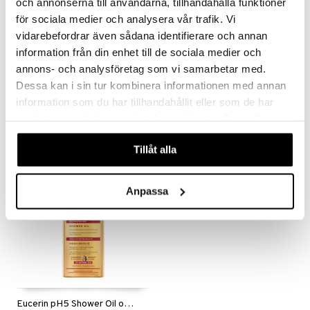
och annonserna till användarna, tillhandahålla funktioner
taminer
för sociala medier och analysera vår trafik. Vi
vidarebefordrar även sådana identifierare och annan
information från din enhet till de sociala medier och
annons- och analysföretag som vi samarbetar med.
Eucerin AtoControl Bath & Shower Oil
Eucerin pH5 Shower Oil parfymerad
EUCERIN
EUCERIN
Dessa kan i sin tur kombinera informationen med annan
information som du har tillhandahållit eller som de har
149
129
kr
kr
samlat in när du har använt deras tjänster. Du godkänner
våra cookies vid fortsatt användande av vår webbplats.
Tillåt alla
Anpassa
Eucerin pH5 Shower Oil oparfymerad