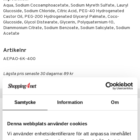
dborstar
dmedel
tosintolerans
 & Stick
rsättning
Klimakteriet
 & Sårvård
Aqua, Sodium Cocoamphoacetate, Sodium Myreth Sulfate, Lauryl
Glucoside, Sodium Chloride, Citric Acid, PEG-40 Hydrogenated
ndkräm
thöjande
dsprit
er
tabesvär
r
lett
Stick
Castor Oil, PEG-200 Hydrogenated Glyceryl Palmate, Coco-
dprotes
Glucoside, Glycol Distearate, Glycerin, Polyquaternium-10,
sageolja
vär
 Oro
m
mmi
oppare
ycksmätare
Diammonium Citrate, Sodium Benzoate, Sodium Salicylate, Sodium
dtråd & Stickor
leksaker
Acetate
Skydd
 Leder
hjälpen
tet & Ägglossning
 & Tejp
tester
ge
Artikelnr
 & Mineraler
ärk
AEPAO-6K-400
d
 Värme
& K
änst
Lägsta pris senaste 30 dagarna: 89 kr
är & Artros
miner
 & svar
värk
min
Tips till dig
produkt
Klimakteriet
Samtycke
Information
Om
elningen
rumpor
 Nacke
m
tik
ästrumpa
tillande
Denna webbplats använder cookies
je dag
icinsk stödstrumpa
letter
ium
Vi använder enhetsidentifierare för att anpassa innehållet