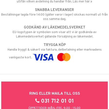
utifån vilken avdelning du handlar från. Läs mer här »
SNABBA LEVERANSER
Beställningar lagda före 14:00 (gäller varor i lager) skickas normalt ut från
oss samma dag.
GODKÄND AV LÄKEMEDELSVERKET
EU-logotypen är symbolen som visar att vi är godkända av
Läkemedelsverket gällande försäljning av läkemedel.
TRYGGA KÖP
Handla tryggt & säkert via faktura, delbetalning eller marknadens
vanligaste kort.
RING ELLER MAILA TILL OSS
031 712 01 01
ÖPPETTIDER: MÅN.-FRE. 9.00 - 15.00