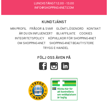
LUNCHSTÄNGT 12.00 - 13.00
INFO@SHOPPING4NET.COM
KUNDTJÄNST
MIN PROFIL
FRÅGOR & SVAR
GLÖMT LÖSENORD
KONTAKT
ÄR DU EN INFLUENCER?
BLI AFFILIATE
COOKIES
INTEGRITETSPOLICY
KÖPVILLKOR FÖR SHOPPING4NET
OM SHOPPING4NET
SHOPPING4NET BEAUTYSTORE
TRYGG E-HANDEL
FÖLJ OSS ÄVEN PÅ