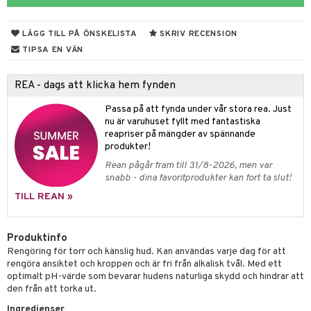
göring
LÄGG TILL PÅ ÖNSKELISTA
SKRIV RECENSION
ing
TIPSA EN VÄN
produkter
REA - dags att klicka hem fynden
del
Passa på att fynda under vår stora rea. Just
oalett
nu är varuhuset fyllt med fantastiska
reapriser på mängder av spännande
Tarm
tå
 & Tamponger
produkter!
Rean pågår fram till 31/8-2026, men var
dor
nder
 & Nå
inens
msbesvär
snabb - dina favoritprodukter kan fort ta slut!
mponger
ien & Tillbehör
emedel
esvär
ppning
 & Blåsor
TILL REAN »
n
itation & Klåda
Öron
rd
lj & Spray
& Styrka
Produktinfo
rpack
nvägsinfektion
tivmedel
gen i form
rd
ing
svär
Rengöring för torr och känslig hud. Kan användas varje dag för att
rre läckage
rengöra ansiktet och kroppen och är fri från alkalisk tvål. Med ett
lanrumsborste
g
änna
 Tarm
svär
optimalt pH-värde som bevarar hudens naturliga skydd och hindrar att
sskydd
dbesvär
den från att torka ut.
jning
rkänslighet
3 & 6
oppar
iliska
a
Ingredienser