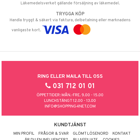
Läkemedelsverket gällande försäljning av läkemedel.
TRYGGA KÖP
Handla tryggt & säkert via faktura, delbetalning eller marknadens
vanligaste kort.
RING ELLER MAILA TILL OSS
031 712 01 01
ÖPPETTIDER: MÅN.-FRE. 9.00 - 15.00
LUNCHSTÄNGT 12.00 - 13.00
INFO@SHOPPING4NET.COM
KUNDTJÄNST
MIN PROFIL
FRÅGOR & SVAR
GLÖMT LÖSENORD
KONTAKT
ÄR DU EN INFLUENCER?
BLI AFFILIATE
COOKIES