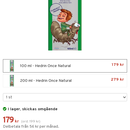
tcreme
ndcreme
ne
 Tarm
tsvamp
dsprit
iktscremer
nsnuva & Nästäppa
avfall
Tänder
lar
lar
 hy
oblemhud
r Näsa
borttagning
& Flaskor
vsårsplåster
tor
slig hy
vudlöss
 Öron
tor
mal hy
ll
r hy
hampo & Balsam
179 kr
100 ml - Hedrin Once Natural
lsam
svär
dd
hampo
ne
ika
Sår & Bett
279 kr
200 ml - Hedrin Once Natural
sem
er & Mineraler
oblemhud
ylotion
amp
o
 hudvård
I lager, skickas omgående
r hud
sch
179
ning
emer
kr
(
ord.
199
kr
)
Delbetala från 56 kr per månad.
ling
göring