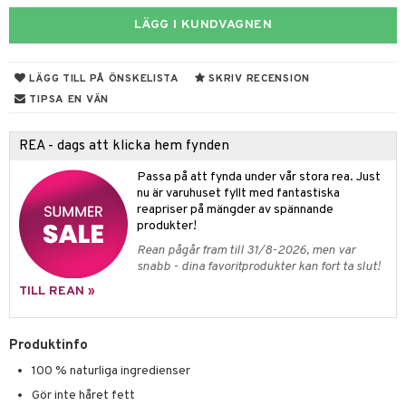
va
LÄGG I KUNDVAGNEN
ing
erlivshygien
produkter
LÄGG TILL PÅ ÖNSKELISTA
SKRIV RECENSION
del
TIPSA EN VÄN
oalett
REA - dags att klicka hem fynden
Tarm
tå
 & Tamponger
Passa på att fynda under vår stora rea. Just
dor
nder
 & Nå
inens
msbesvär
nu är varuhuset fyllt med fantastiska
reapriser på mängder av spännande
mponger
ien & Tillbehör
emedel
esvär
ppning
 & Blåsor
produkter!
n
itation & Klåda
Rean pågår fram till 31/8-2026, men var
Öron
rd
lj & Spray
& Styrka
snabb - dina favoritprodukter kan fort ta slut!
rpack
nvägsinfektion
tivmedel
gen i form
rd
ing
svär
TILL REAN »
rre läckage
lanrumsborste
g
änna
 Tarm
svär
sskydd
Produktinfo
dbesvär
jning
rkänslighet
3 & 6
oppar
iliska
a
100 % naturliga ingredienser
dborstar
dmedel
tosintolerans
 & Stick
rsättning
Klimakteriet
 & Sårvård
Gör inte håret fett