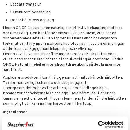
ndkräm
thöjande
dsprit
er
tabesvär
r
lett
Stick
Lätt att tvätta ur
dprotes
sageolja
vär
 Oro
m
mmi
oppare
ycksmätare
10 minuters behandling
dtråd & Stickor
Dödar både löss och ägg
leksaker
Skydd
 Leder
hjälpen
tet & Ägglossning
Hedrin ONCE Natural är en naturlig och effektiv behandling mot löss
 & Tejp
tester
ge
och deras ägg. Den består av hemisqualan och bivax, vilka har en
dubbelverkande effekt: Den täpper till lusens andningsvägar och
 & Mineraler
ärk
torkar ut samt krymper insektens hud efter 5 minuter. Behandlingen
dödar löss och ägg genom inkapsling och kvävning.
d
 Värme
& K
Hedrin ONCE Natural innehåller inga neurotoxiska insektsmedel,
änst
vilket innebär att risken för resistensutveckling är obefintlig. Hedrin
är & Artros
miner
ONCE Natural innehåller inte silikon (dimetikon), så det lämnar inte
 & svar
håret fett.
värk
min
produkt
Applicera produkten i torrt hår, genom att mätta hår och hårbotten.
Klimakteriet
Tvätta med vanligt schampo och skölj noggrant.
elningen
Upprepa om det behövs för att skölja ur behandlingen helt.
rumpor
 Nacke
m
Kamma för att avlägsna löss och ägg. Dela håret i sektioner och
tik
kamma en sektion i taget. Placera kammens tänder så nära hårbotten
ästrumpa
tillande
som möjligt och kamma från hårbotten till hårtopp.
Ingredienser
je dag
icinsk stödstrumpa
letter
ium
Hemiskvalan, solrosolja, sorbitanolivat, bivax
taminer