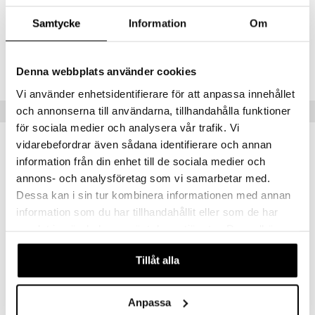
Artikelnr
Samtycke
Information
Om
AHON0-HS-100
Lägsta pris senaste 30 dagarna: 179 kr
Denna webbplats använder cookies
Vi använder enhetsidentifierare för att anpassa innehållet
och annonserna till användarna, tillhandahålla funktioner
Tips till dig
för sociala medier och analysera vår trafik. Vi
vidarebefordrar även sådana identifierare och annan
information från din enhet till de sociala medier och
annons- och analysföretag som vi samarbetar med.
Dessa kan i sin tur kombinera informationen med annan
information som du har tillhandahållit eller som de har
samlat in när du har använt deras tjänster. Du godkänner
våra cookies vid fortsatt användande av vår webbplats.
Tillåt alla
Finns i flera varianter
Hedrin Once Gel
Hedrin Once Spray Gel
HEDRIN
Anpassa
HEDRIN