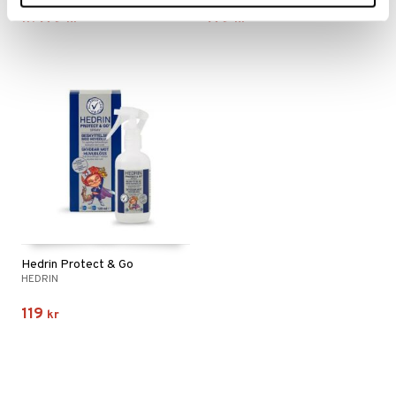
179
179
fr.
kr
kr
Hedrin Protect & Go
HEDRIN
119
kr