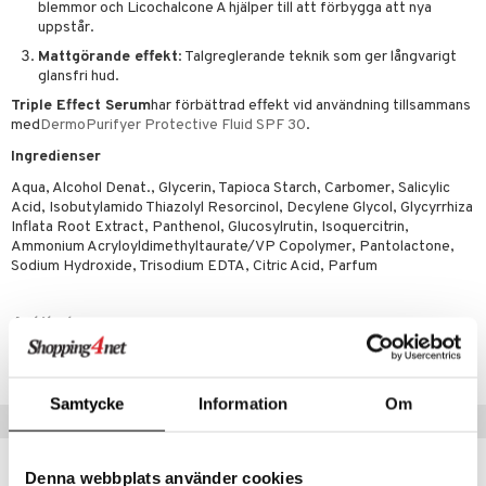
sskydd
dbesvär
jning
rkänslighet
3 & 6
oppar
iliska
a
blemmor och Licochalcone A hjälper till att förbygga att nya
uppstår.
dborstar
dmedel
tosintolerans
 & Stick
rsättning
Klimakteriet
 & Sårvård
Mattgörande effekt
: Talgreglerande teknik som ger långvarigt
glansfri hud.
ndkräm
thöjande
dsprit
er
tabesvär
r
lett
Stick
Triple Effect Serum
har förbättrad effekt vid användning tillsammans
dprotes
sageolja
vär
 Oro
m
mmi
oppare
ycksmätare
med
DermoPurifyer Protective Fluid SPF 30
.
dtråd & Stickor
leksaker
Ingredienser
Skydd
 Leder
hjälpen
tet & Ägglossning
Aqua, Alcohol Denat., Glycerin, Tapioca Starch, Carbomer, Salicylic
 & Tejp
tester
ge
Acid, Isobutylamido Thiazolyl Resorcinol, Decylene Glycol, Glycyrrhiza
Inflata Root Extract, Panthenol, Glucosylrutin, Isoquercitrin,
 & Mineraler
ärk
Ammonium Acryloyldimethyltaurate/VP Copolymer, Pantolactone,
Sodium Hydroxide, Trisodium EDTA, Citric Acid, Parfum
d
 Värme
& K
änst
är & Artros
miner
Artikelnr
 & svar
värk
min
AESK7-6K-40
produkt
Klimakteriet
Samtycke
Information
Om
elningen
Populära produkter
rumpor
 Nacke
m
tik
ästrumpa
tillande
Denna webbplats använder cookies