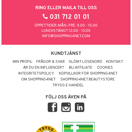
RING ELLER MAILA TILL OSS
031 712 01 01
ÖPPETTIDER: MÅN.-FRE. 9.00 - 15.00
LUNCHSTÄNGT 12.00 - 13.00
INFO@SHOPPING4NET.COM
KUNDTJÄNST
MIN PROFIL
FRÅGOR & SVAR
GLÖMT LÖSENORD
KONTAKT
ÄR DU EN INFLUENCER?
BLI AFFILIATE
COOKIES
INTEGRITETSPOLICY
KÖPVILLKOR FÖR SHOPPING4NET
OM SHOPPING4NET
SHOPPING4NET BEAUTYSTORE
TRYGG E-HANDEL
FÖLJ OSS ÄVEN PÅ