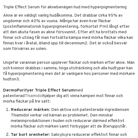
Triple Effect Serum för aknebenägen hud med hyperpigmentering
lsam
r hud
sch
ning
emer
Akne är en väldigt vanlig hudåkomma. Det drabbar cirka 95% av
hampo
ling
göring
ungdomar och 40% av vuxna. Många har även kvar fläckar
(postinflammatorisk hyperpigmentering, förkortat PIH) långt efter
va
ing
att den akuta fasen av akne försvunnit. Efter att ha brottats med
finnar och utslag får man fortsätta kämpa med mörka fläckar vilka kan
erlivshygien
produkter
finnas kvar i åratal, ibland upp till decennium2. Det är också besvär
som förvärras av solen.
del
Ungefär varannan person upplever fläckar och märken efter akne. Män
oalett
och kvinnor drabbas i samma, höga utsträckning och alla hudtyper kan
få hyperpigmentering men det är vanligare hos personer med mörkare
Tarm
tå
 & Tamponger
hudton3.
dor
nder
 & Nå
inens
msbesvär
DermoPurifyer Triple Effect Serum
med
mponger
ien & Tillbehör
patenterad
Thiamidol
hjälper dig att vinna kampen mot finnar och
emedel
esvär
ppning
 & Blåsor
mörka fläckar på tre sätt:
n
itation & Klåda
Öron
rd
lj & Spray
& Styrka
Reducerar märken
: Den aktiva och patenterade ingrediensen
Thiamidol verkar vid kärnan av problemet. Den minskar
rpack
nvägsinfektion
tivmedel
gen i form
rd
ing
svär
melaninproduktionen i huden och reducerar därmed effektivt
mörka fläckar och märken samt förbygger att de återuppstår.
rre läckage
lanrumsborste
g
änna
 Tarm
svär
Tar bort orenheter
: Salicylsyra reducerar effektivt finnar och