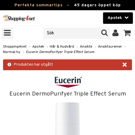
Perfekta sommartips
-
45 dagars öppet köp
Apotek
RKEN
Skönhet
JER
ODUKTER
Kontaktlinser
Shopping4net
»
Apotek
»
Hår & Hudvård
»
Ansikte
»
Ansiktscremer
»
Normal hy
»
Eucerin DermoPurifyer Triple Effect Serum
TKORT
Hälsokost
×
Produkten har utgått
Apotek
ay
Fitness
ng & Feber
oppar
oppare
Hem & Inredning
Eucerin DermoPurifyer Triple Effect Serum
 Amning
er
Leksaker, Barn & Baby
ernedsättande
 Fötter
Förkylning & Värk
t & Heshet
ump
Varumärken
n
ertermometrar
dvård
kydd & Inlägg
d
Kampanjer
xna
hårdnader
d
ård
e