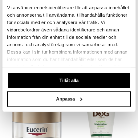
je dag
icinsk stödstrumpa
letter
ium
Vi använder enhetsidentifierare för att anpassa innehållet
och annonserna till användarna, tillhandahålla funktioner
taminer
för sociala medier och analysera vår trafik. Vi
vidarebefordrar även sådana identifierare och annan
information från din enhet till de sociala medier och
annons- och analysföretag som vi samarbetar med.
Dessa kan i sin tur kombinera informationen med annan
information som du har tillhandahållit eller som de har
Cetaphil Facial Moisturizer Dry Skin
CeraVe Facial Moisturising Lotion
CETAPHIL
CERAVE
samlat in när du har använt deras tjänster. Du godkänner
våra cookies vid fortsatt användande av vår webbplats.
109
139
kr
kr
Tillåt alla
Anpassa