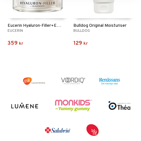
Eucerin Hyaluron-Filler+Elasticity Day Creme SPF30
Bulldog Original Moisturiser
EUCERIN
BULLDOG
359
129
kr
kr