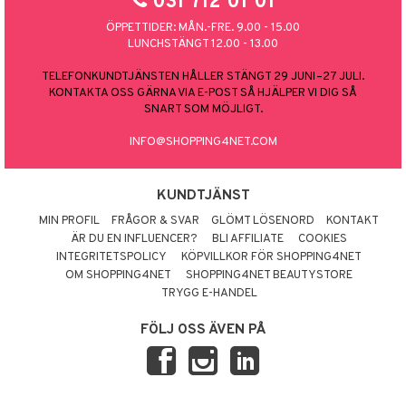
031 712 01 01
ÖPPETTIDER: MÅN.-FRE. 9.00 - 15.00
LUNCHSTÄNGT 12.00 - 13.00
TELEFONKUNDTJÄNSTEN HÅLLER STÄNGT 29 JUNI–27 JULI.
KONTAKTA OSS GÄRNA VIA E-POST SÅ HJÄLPER VI DIG SÅ
SNART SOM MÖJLIGT.
INFO@SHOPPING4NET.COM
KUNDTJÄNST
MIN PROFIL
FRÅGOR & SVAR
GLÖMT LÖSENORD
KONTAKT
ÄR DU EN INFLUENCER?
BLI AFFILIATE
COOKIES
INTEGRITETSPOLICY
KÖPVILLKOR FÖR SHOPPING4NET
OM SHOPPING4NET
SHOPPING4NET BEAUTYSTORE
TRYGG E-HANDEL
FÖLJ OSS ÄVEN PÅ