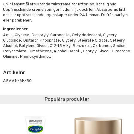
En intensivt återfuktande fuktcreme för uttorkad, känslig hud.
lsam
r hud
sch
ning
emer
Uppfräschande creme som gör huden mjuk och len. Absorberas lätt
och har uppfräschande egenskaper under 24 timmar. Fri från parfym
hampo
ling
göring
eller parabener.
va
Ingredienser
ing
Aqua, Glycerin, Dicaprylyl Carbonate, Octyldodecanol, Glyceryl
erlivshygien
produkter
Glucoside, Distarch Phosphate, Glyceryl Stearate Citrate, Cetearyl
Alcohol, Butylene Glycol, C12-15 Alkyl Benzoate, Carbomer, Sodium
del
Polyacrylate, Dimethicone, Alcohol Denat., Caprylyl Glycol, Piroctone
Olamine, Phenoxyethano..
oalett
Artikelnr
Tarm
tå
 & Tamponger
AEAAN-6K-50
dor
nder
 & Nå
inens
msbesvär
mponger
ien & Tillbehör
emedel
esvär
ppning
 & Blåsor
Populära produkter
n
itation & Klåda
Öron
rd
lj & Spray
& Styrka
rpack
nvägsinfektion
tivmedel
gen i form
rd
ing
svär
rre läckage
lanrumsborste
g
änna
 Tarm
svär