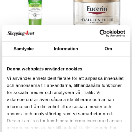
sskydd
dbesvär
jning
rkänslighet
3 & 6
oppar
iliska
a
dborstar
dmedel
tosintolerans
 & Stick
rsättning
Klimakteriet
 & Sårvård
ndkräm
thöjande
dsprit
er
tabesvär
r
lett
Stick
dprotes
sageolja
vär
 Oro
m
mmi
oppare
ycksmätare
Cetaphil Facial Moisturizer Dry Skin
Eucerin Hyaluron-Filler+Elasticity Day Creme SPF30
dtråd & Stickor
leksaker
Skydd
 Leder
hjälpen
tet & Ägglossning
CETAPHIL
EUCERIN
Samtycke
Information
Om
 & Tejp
tester
ge
109
359
kr
kr
 & Mineraler
ärk
Denna webbplats använder cookies
d
 Värme
& K
änst
Vi använder enhetsidentifierare för att anpassa innehållet
är & Artros
miner
och annonserna till användarna, tillhandahålla funktioner
 & svar
för sociala medier och analysera vår trafik. Vi
värk
min
produkt
vidarebefordrar även sådana identifierare och annan
Klimakteriet
information från din enhet till de sociala medier och
elningen
annons- och analysföretag som vi samarbetar med.
rumpor
 Nacke
m
tik
Dessa kan i sin tur kombinera informationen med annan
ästrumpa
tillande
information som du har tillhandahållit eller som de har