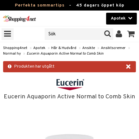
Perfekta sommartips
-
45 dagars öppet köp
Apotek
RKEN
Skönhet
JER
ODUKTER
Kontaktlinser
Shopping4net
»
Apotek
»
Hår & Hudvård
»
Ansikte
»
Ansiktscremer
»
Normal hy
»
Eucerin Aquaporin Active Normal to Comb Skin
TKORT
Hälsokost
×
Produkten har utgått
Apotek
ay
Fitness
ng & Feber
oppar
oppare
Hem & Inredning
Eucerin Aquaporin Active Normal to Comb Skin
 Amning
er
Leksaker, Barn & Baby
ernedsättande
 Fötter
Förkylning & Värk
t & Heshet
ump
Varumärken
n
ertermometrar
dvård
kydd & Inlägg
d
Kampanjer
xna
hårdnader
d
ård
e