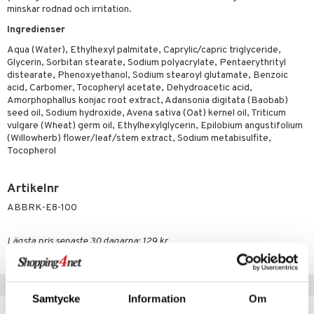
sskydd
dbesvär
jning
rkänslighet
3 & 6
oppar
iliska
a
minskar rodnad och irritation.
dborstar
dmedel
tosintolerans
 & Stick
rsättning
Klimakteriet
 & Sårvård
Ingredienser
ndkräm
Aqua (Water), Ethylhexyl palmitate, Caprylic/capric triglyceride,
thöjande
dsprit
er
tabesvär
r
lett
Stick
Glycerin, Sorbitan stearate, Sodium polyacrylate, Pentaerythrityl
dprotes
sageolja
distearate, Phenoxyethanol, Sodium stearoyl glutamate, Benzoic
vär
 Oro
m
mmi
oppare
ycksmätare
acid, Carbomer, Tocopheryl acetate, Dehydroacetic acid,
dtråd & Stickor
leksaker
Amorphophallus konjac root extract, Adansonia digitata (Baobab)
Skydd
 Leder
hjälpen
tet & Ägglossning
seed oil, Sodium hydroxide, Avena sativa (Oat) kernel oil, Triticum
vulgare (Wheat) germ oil, Ethylhexylglycerin, Epilobium angustifolium
 & Tejp
tester
ge
(Willowherb) flower/leaf/stem extract, Sodium metabisulfite,
 & Mineraler
ärk
Tocopherol
d
 Värme
& K
änst
Artikelnr
är & Artros
miner
ABBRK-E8-100
 & svar
värk
min
produkt
Lägsta pris senaste 30 dagarna: 129 kr
Klimakteriet
elningen
rumpor
 Nacke
m
Tips till dig
tik
ästrumpa
tillande
Samtycke
Information
Om