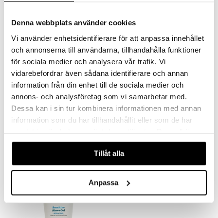
je dag
icinsk stödstrumpa
letter
ium
Denna webbplats använder cookies
taminer
Vi använder enhetsidentifierare för att anpassa innehållet
och annonserna till användarna, tillhandahålla funktioner
för sociala medier och analysera vår trafik. Vi
vidarebefordrar även sådana identifierare och annan
information från din enhet till de sociala medier och
annons- och analysföretag som vi samarbetar med.
Bulldog Original Moisturiser
Bulldog Sensitive Face Wash
Dessa kan i sin tur kombinera informationen med annan
BULLDOG
BULLDOG
information som du har tillhandahållit eller som de har
129
89
samlat in när du har använt deras tjänster. Du godkänner
kr
kr
våra cookies vid fortsatt användande av vår webbplats.
Tillåt alla
Anpassa