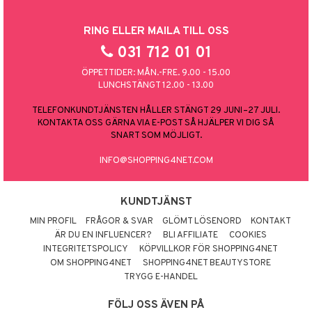
RING ELLER MAILA TILL OSS
031 712 01 01
ÖPPETTIDER: MÅN.-FRE. 9.00 - 15.00
LUNCHSTÄNGT 12.00 - 13.00
TELEFONKUNDTJÄNSTEN HÅLLER STÄNGT 29 JUNI–27 JULI.
KONTAKTA OSS GÄRNA VIA E-POST SÅ HJÄLPER VI DIG SÅ
SNART SOM MÖJLIGT.
INFO@SHOPPING4NET.COM
KUNDTJÄNST
MIN PROFIL
FRÅGOR & SVAR
GLÖMT LÖSENORD
KONTAKT
ÄR DU EN INFLUENCER?
BLI AFFILIATE
COOKIES
INTEGRITETSPOLICY
KÖPVILLKOR FÖR SHOPPING4NET
OM SHOPPING4NET
SHOPPING4NET BEAUTYSTORE
TRYGG E-HANDEL
FÖLJ OSS ÄVEN PÅ