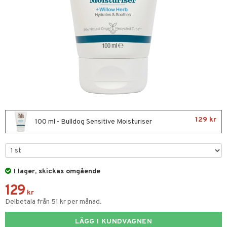
tcreme
ndcreme
ne
 Tarm
tsvamp
dsprit
iktscremer
nsnuva & Nästäppa
Tänder
lar
lar
 hy
r Näsa
& Flaskor
vsårsplåster
tor
slig hy
 Öron
tor
mal hy
r hy
oblemhud
129 kr
dd
100 ml - Bulldog Sensitive Moisturiser
Sår & Bett
avfall
svär
er & Mineraler
borttagning
ne
ika
I lager, skickas omgående
129
udlöss
sem
kr
Delbetala från 51 kr per månad.
ll
oblemhud
ylotion
LÄGG I KUNDVAGNEN
hampo & Balsam
amp
o
 hudvård