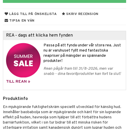
lsam
r hud
sch
ning
emer
LÄGG TILL PÅ ÖNSKELISTA
SKRIV RECENSION
hampo
ling
göring
TIPSA EN VÄN
va
ing
REA - dags att klicka hem fynden
erlivshygien
produkter
Passa på att fynda under vår stora rea. Just
del
nu är varuhuset fyllt med fantastiska
reapriser på mängder av spännande
oalett
produkter!
Rean pågår fram till 31/8-2026, men var
Tarm
tå
 & Tamponger
snabb - dina favoritprodukter kan fort ta slut!
dor
nder
 & Nå
inens
msbesvär
TILL REAN »
mponger
ien & Tillbehör
emedel
esvär
ppning
 & Blåsor
Produktinfo
n
itation & Klåda
Öron
rd
lj & Spray
& Styrka
En mjukgörande fuktighetskräm speciellt utvecklad för känslig hud.
rpack
nvägsinfektion
tivmedel
gen i form
rd
ing
svär
Innehåller baobabolja som är mjukgörande och känt för sin lugnande
effekt på huden, havreolja som hjälper till att förbättra hudens
rre läckage
lanrumsborste
g
änna
 Tarm
svär
barriärfunktion, vilket i sin tur bidrar till att minska risken för
ytterligare irritation samt kanadensisk dunört som lugnar huden och