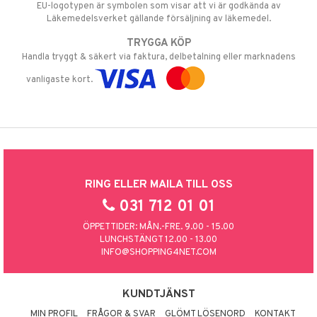
EU-logotypen är symbolen som visar att vi är godkända av
Läkemedelsverket gällande försäljning av läkemedel.
TRYGGA KÖP
Handla tryggt & säkert via faktura, delbetalning eller marknadens
vanligaste kort.
RING ELLER MAILA TILL OSS
031 712 01 01
ÖPPETTIDER: MÅN.-FRE. 9.00 - 15.00
LUNCHSTÄNGT 12.00 - 13.00
INFO@SHOPPING4NET.COM
KUNDTJÄNST
MIN PROFIL
FRÅGOR & SVAR
GLÖMT LÖSENORD
KONTAKT