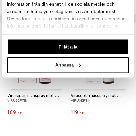
information från din enhet till de sociala medier och
annons- och analysföretag som vi samarbetar med.
Tips till dig
Dessa kan i sin tur kombinera informationen med annan
information som du har tillhandahållit eller som de har
samlat in när du har använt deras tjänster. Du godkänner
våra cookies vid fortsatt användande av vår webbplats.
Tillåt alla
Anpassa
Viruseptin munspray mot förkylning
Viruseptin nässpray mot förkylning
VIRUSEPTIN
VIRUSEPTIN
169
119
kr
kr