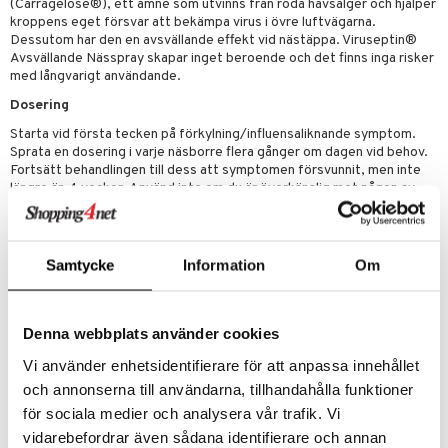
(Carragelose®), ett ämne som utvinns från röda havsalger och hjälper
rumpor
 Nacke
m
kroppens eget försvar att bekämpa virus i övre luftvägarna.
tik
Dessutom har den en avsvällande effekt vid nästäppa. Viruseptin®
ästrumpa
tillande
Avsvällande Nässpray skapar inget beroende och det finns inga risker
je dag
icinsk stödstrumpa
letter
med långvarigt användande.
ium
Dosering
taminer
Starta vid första tecken på förkylning/influensaliknande symptom.
Sprata en dosering i varje näsborre flera gånger om dagen vid behov.
Fortsätt behandlingen till dess att symptomen försvunnit, men inte
längre än 4 veckor. Använd inte om du är överkänslig mot någon av
ingredienserna. Förvaras otillgänligt från barn. Medicinteknisk
produkt, läs bipackssedeln innan användning.
Ingredienser
Samtycke
Information
Om
1 ml innehåller 1.2 mg iota-carrageenan, 0.4 mg kappa-carrageenan,
70 mg sorbitol (lika 2.3% saltlösning), sodium chloride,
ethylenediaminetet raacetic acid, buffer och renat vatten.
Denna webbplats använder cookies
Vi använder enhetsidentifierare för att anpassa innehållet
Artikelnr
och annonserna till användarna, tillhandahålla funktioner
AVAN0-YS-20
för sociala medier och analysera vår trafik. Vi
vidarebefordrar även sådana identifierare och annan
Lägsta pris senaste 30 dagarna: 149 kr