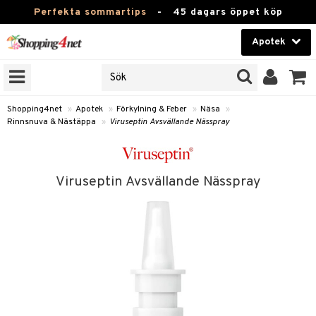
Perfekta sommartips
-
45 dagars öppet köp
Apotek
RKEN
Skönhet
JER
ODUKTER
Kontaktlinser
Shopping4net
»
Apotek
»
Förkylning & Feber
»
Näsa
»
Rinnsnuva & Nästäppa
»
Viruseptin Avsvällande Nässpray
TKORT
Hälsokost
Apotek
Viruseptin Avsvällande Nässpray
ay
Fitness
ng & Feber
oppar
oppare
Hem & Inredning
er
Leksaker, Barn & Baby
ernedsättande
Förkylning & Värk
t & Heshet
Varumärken
n
ertermometrar
Kampanjer
xna