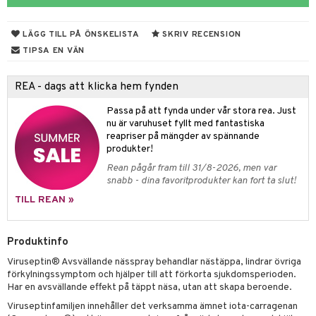
 hudvård
tivmedel
gen i form
rd
ing
svär
lsam
r hud
rre läckage
sch
ning
lanrumsborste
emer
g
änna
 Tarm
svär
LÄGG TILL PÅ ÖNSKELISTA
SKRIV RECENSION
hampo
sskydd
ling
göring
dbesvär
jning
rkänslighet
3 & 6
oppar
iliska
a
TIPSA EN VÄN
va
dborstar
dmedel
tosintolerans
 & Stick
ing
rsättning
Klimakteriet
 & Sårvård
REA - dags att klicka hem fynden
erlivshygien
ndkräm
thöjande
dsprit
er
produkter
tabesvär
r
lett
Stick
Passa på att fynda under vår stora rea. Just
dprotes
sageolja
vär
 Oro
m
mmi
oppare
ycksmätare
nu är varuhuset fyllt med fantastiska
reapriser på mängder av spännande
dtråd & Stickor
leksaker
Skydd
 Leder
hjälpen
tet & Ägglossning
produkter!
Rean pågår fram till 31/8-2026, men var
 & Tejp
tester
ge
snabb - dina favoritprodukter kan fort ta slut!
 & Mineraler
ärk
TILL REAN »
d
 Värme
& K
änst
Produktinfo
är & Artros
miner
 & svar
Viruseptin® Avsvällande nässpray behandlar nästäppa, lindrar övriga
värk
min
förkylningssymptom och hjälper till att förkorta sjukdomsperioden.
produkt
Har en avsvällande effekt på täppt näsa, utan att skapa beroende.
Klimakteriet
Viruseptinfamiljen innehåller det verksamma ämnet iota-carragenan
elningen