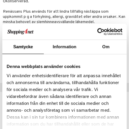
Okonserverad.
rumpor
 Nacke
m
tik
Renässans Plus används för att lindra tillfällig nästäppa som
ästrumpa
tillande
uppkommit p g a förkylning, allergi, graviditet eller andra orsaker. Kan
je dag
icinsk stödstrumpa
letter
minska behovet av slemhinneavsvällande läkemedel.
ium
taminer
För barn från 3 år och vuxna.
Samtycke
Information
Om
Artikelnr
ARP3M-84-30
Denna webbplats använder cookies
Lägsta pris senaste 30 dagarna: 45 kr
Vi använder enhetsidentifierare för att anpassa innehållet
och annonserna till användarna, tillhandahålla funktioner
Tips till dig
för sociala medier och analysera vår trafik. Vi
vidarebefordrar även sådana identifierare och annan
information från din enhet till de sociala medier och
annons- och analysföretag som vi samarbetar med.
Dessa kan i sin tur kombinera informationen med annan
information som du har tillhandahållit eller som de har