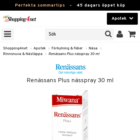
Perfekta sommartips
-
45 dagars öppet köp
Apotek
RKEN
Skönhet
JER
ODUKTER
Kontaktlinser
Shopping4net
»
Apotek
»
Förkylning & Feber
»
Näsa
»
Rinnsnuva & Nästäppa
»
Renässans Plus nässpray 30 ml
TKORT
Hälsokost
Apotek
Renässans Plus nässpray 30 ml
ay
Fitness
ng & Feber
oppar
oppare
Hem & Inredning
er
Leksaker, Barn & Baby
ernedsättande
Förkylning & Värk
t & Heshet
Varumärken
n
ertermometrar
Kampanjer
xna