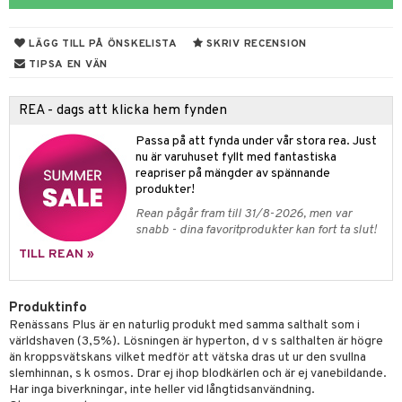
 hudvård
tivmedel
gen i form
rd
ing
svär
lsam
r hud
rre läckage
sch
ning
lanrumsborste
emer
g
änna
 Tarm
svär
LÄGG TILL PÅ ÖNSKELISTA
SKRIV RECENSION
hampo
sskydd
ling
göring
dbesvär
jning
rkänslighet
3 & 6
oppar
iliska
a
TIPSA EN VÄN
va
dborstar
dmedel
tosintolerans
 & Stick
ing
rsättning
Klimakteriet
 & Sårvård
REA - dags att klicka hem fynden
erlivshygien
ndkräm
thöjande
dsprit
er
produkter
tabesvär
r
lett
Stick
Passa på att fynda under vår stora rea. Just
dprotes
sageolja
vär
 Oro
m
mmi
oppare
ycksmätare
nu är varuhuset fyllt med fantastiska
reapriser på mängder av spännande
dtråd & Stickor
leksaker
Skydd
 Leder
hjälpen
tet & Ägglossning
produkter!
Rean pågår fram till 31/8-2026, men var
 & Tejp
tester
ge
snabb - dina favoritprodukter kan fort ta slut!
 & Mineraler
ärk
TILL REAN »
d
 Värme
& K
änst
Produktinfo
är & Artros
miner
Renässans Plus är en naturlig produkt med samma salthalt som i
 & svar
världshaven (3,5%). Lösningen är hyperton, d v s salthalten är högre
värk
min
än kroppsvätskans vilket medför att vätska dras ut ur den svullna
produkt
slemhinnan, s k osmos. Drar ej ihop blodkärlen och är ej vanebildande.
Klimakteriet
Har inga biverkningar, inte heller vid långtidsanvändning.
elningen