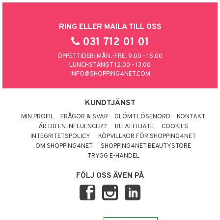
RING ELLER MAILA TILL OSS
031 712 01 01
ÖPPETTIDER: MÅN.-FRE. 9.00 - 15.00
LUNCHSTÄNGT 12.00 - 13.00
INFO@SHOPPING4NET.COM
KUNDTJÄNST
MIN PROFIL
FRÅGOR & SVAR
GLÖMT LÖSENORD
KONTAKT
ÄR DU EN INFLUENCER?
BLI AFFILIATE
COOKIES
INTEGRITETSPOLICY
KÖPVILLKOR FÖR SHOPPING4NET
OM SHOPPING4NET
SHOPPING4NET BEAUTYSTORE
TRYGG E-HANDEL
FÖLJ OSS ÄVEN PÅ