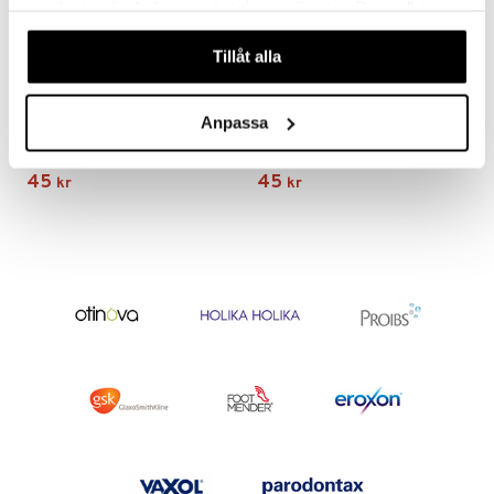
samlat in när du har använt deras tjänster. Du godkänner
våra cookies vid fortsatt användande av vår webbplats.
Tillåt alla
Renässans Mentol nässpray
Renässans Naturell nässpray
Anpassa
RENÄSSANS
RENÄSSANS
45
45
kr
kr