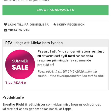
 hudvård
tivmedel
gen i form
rd
ing
svär
Delbetala från 51 kr per månad.
lsam
r hud
rre läckage
sch
ning
lanrumsborste
emer
g
änna
 Tarm
svär
LÄGG I KUNDVAGNEN
hampo
sskydd
ling
göring
dbesvär
jning
rkänslighet
3 & 6
oppar
iliska
a
va
LÄGG TILL PÅ ÖNSKELISTA
SKRIV RECENSION
dborstar
dmedel
tosintolerans
 & Stick
ing
rsättning
Klimakteriet
 & Sårvård
TIPSA EN VÄN
erlivshygien
ndkräm
thöjande
dsprit
er
produkter
tabesvär
r
lett
Stick
dprotes
sageolja
REA - dags att klicka hem fynden
vär
 Oro
m
mmi
oppare
ycksmätare
dtråd & Stickor
leksaker
Passa på att fynda under vår stora rea. Just
Skydd
 Leder
hjälpen
tet & Ägglossning
nu är varuhuset fyllt med fantastiska
 & Tejp
tester
ge
reapriser på mängder av spännande
produkter!
 & Mineraler
ärk
Rean pågår fram till 31/8-2026, men var
snabb - dina favoritprodukter kan fort ta slut!
d
 Värme
& K
änst
TILL REAN »
är & Artros
miner
 & svar
värk
min
Produktinfo
produkt
Klimakteriet
Breathe Right är ett plåster som vidgar näsgångarna och gör det
elningen
lättare att andas genom näsan när du är täppt.