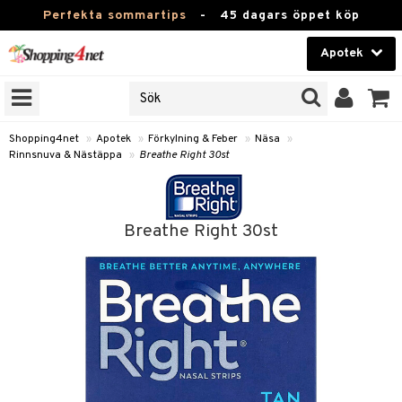
Perfekta sommartips
-
45 dagars öppet köp
Apotek
RKEN
Skönhet
JER
ODUKTER
Kontaktlinser
Shopping4net
»
Apotek
»
Förkylning & Feber
»
Näsa
»
Rinnsnuva & Nästäppa
»
Breathe Right 30st
TKORT
Hälsokost
Apotek
Breathe Right 30st
ay
Fitness
ng & Feber
oppar
oppare
Hem & Inredning
er
Leksaker, Barn & Baby
ernedsättande
Förkylning & Värk
t & Heshet
Varumärken
n
ertermometrar
Kampanjer
xna