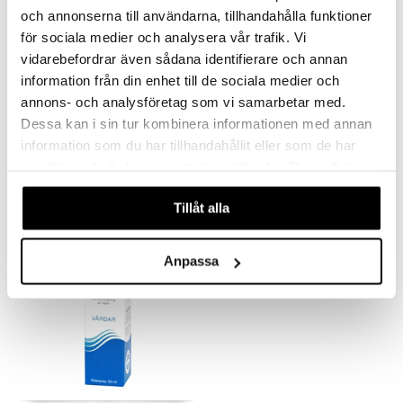
och annonserna till användarna, tillhandahålla funktioner
för sociala medier och analysera vår trafik. Vi
vidarebefordrar även sådana identifierare och annan
information från din enhet till de sociala medier och
annons- och analysföretag som vi samarbetar med.
Nezeril nässpray 0,25ml/mg
Otrivin Nässpray Menthol (Läkemedel)
Dessa kan i sin tur kombinera informationen med annan
NEZERIL
OTRIVIN
information som du har tillhandahållit eller som de har
samlat in när du har använt deras tjänster. Du godkänner
65
79
kr
kr
våra cookies vid fortsatt användande av vår webbplats.
Tillåt alla
Anpassa