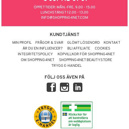
ÖPPETTIDER: MÅN.-FRE. 9.00 - 15.00
LUNCHSTÄNGT 12.00 - 13.00
INFO@SHOPPING4NET.COM
KUNDTJÄNST
MIN PROFIL
FRÅGOR & SVAR
GLÖMT LÖSENORD
KONTAKT
ÄR DU EN INFLUENCER?
BLI AFFILIATE
COOKIES
INTEGRITETSPOLICY
KÖPVILLKOR FÖR SHOPPING4NET
OM SHOPPING4NET
SHOPPING4NET BEAUTYSTORE
TRYGG E-HANDEL
FÖLJ OSS ÄVEN PÅ