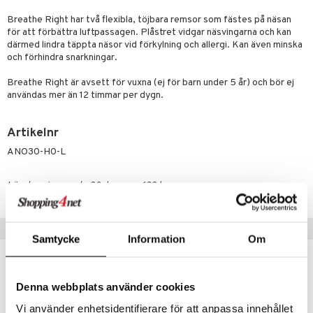
rumpor
 Nacke
m
tik
Breathe Right har två flexibla, töjbara remsor som fästes på näsan
ästrumpa
tillande
för att förbättra luftpassagen. Plåstret vidgar näsvingarna och kan
därmed lindra täppta näsor vid förkylning och allergi. Kan även minska
je dag
icinsk stödstrumpa
letter
ium
och förhindra snarkningar.
taminer
Breathe Right är avsett för vuxna (ej för barn under 5 år) och bör ej
användas mer än 12 timmar per dygn.
Artikelnr
ANO30-H0-L
Lägsta pris senaste 30 dagarna: 129 kr
Tips till dig
Samtycke
Information
Om
Denna webbplats använder cookies
Vi använder enhetsidentifierare för att anpassa innehållet