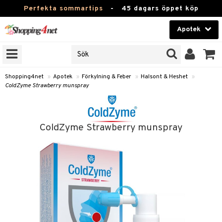
Perfekta sommartips
-
45 dagars öppet köp
Apotek
RKEN
Skönhet
JER
ODUKTER
Kontaktlinser
Shopping4net
»
Apotek
»
Förkylning & Feber
»
Halsont & Heshet
»
ColdZyme Strawberry munspray
TKORT
Hälsokost
Apotek
ColdZyme Strawberry munspray
ay
Fitness
ng & Feber
oppar
oppare
Hem & Inredning
er
Leksaker, Barn & Baby
ernedsättande
Förkylning & Värk
t & Heshet
Varumärken
n
ertermometrar
Kampanjer
xna