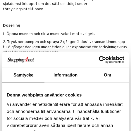
je dag
icinsk stödstrumpa
letter
ium
sjukdomsförloppet om det sätts in tidigt under
förkylningsinfektionen.
taminer
Dosering
1. Öppna munnen och rikta munstycket mot svalget.
2. Tryck ner pumpen och spraya 2 gånger (1 dos) varannan timme upp
till 6 gånger dagligen under tiden du är exponerad för förkylningsvirus
eller tills symtomen har lindrats.
Ingredienser
Glycerol, vatten, ett naturligt enzym – torsktrypsin, kalciumklorid,
trometamol samt jordgubbssmak E1520
Samtycke
Information
Om
ColdZyme® är laktosfri, sockerfri, glutenfri och innehåller inte
konserveringsmedel.
Denna webbplats använder cookies
Artikelnr
Vi använder enhetsidentifierare för att anpassa innehållet
och annonserna till användarna, tillhandahålla funktioner
ACDF1-F7-20
för sociala medier och analysera vår trafik. Vi
vidarebefordrar även sådana identifierare och annan
Lägsta pris senaste 30 dagarna: 179 kr