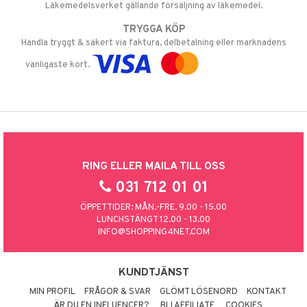
Läkemedelsverket gällande försäljning av läkemedel.
TRYGGA KÖP
Handla tryggt & säkert via faktura, delbetalning eller marknadens
vanligaste kort.
RING ELLER MAILA TILL OSS
031 712 01 01
ÖPPETTIDER: MÅN.-FRE. 9.00 - 15.00
LUNCHSTÄNGT 12.00 - 13.00
INFO@SHOPPING4NET.COM
KUNDTJÄNST
MIN PROFIL
FRÅGOR & SVAR
GLÖMT LÖSENORD
KONTAKT
ÄR DU EN INFLUENCER?
BLI AFFILIATE
COOKIES