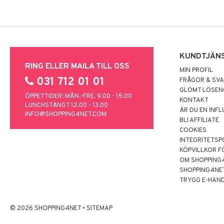
KUNDTJÄN
RING ELLER MAILA TILL OSS
MIN PROFIL
031 712 01 01
FRÅGOR & SV
GLÖMT LÖSE
ÖPPETTIDER: MÅN.-FRE. 9.00 - 15.00
KONTAKT
LUNCHSTÄNGT 12.00 - 13.00
ÄR DU EN INF
INFO@SHOPPING4NET.COM
BLI AFFILIATE
COOKIES
INTEGRITETSP
KÖPVILLKOR F
OM SHOPPING
SHOPPING4NE
TRYGG E-HAN
© 2026 SHOPPING4NET
•
SITEMAP