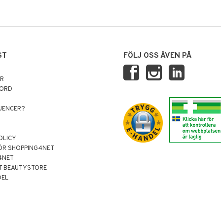
ST
FÖLJ OSS ÄVEN PÅ
AR
NORD
LUENCER?
OLICY
ÖR SHOPPING4NET
4NET
T BEAUTYSTORE
DEL