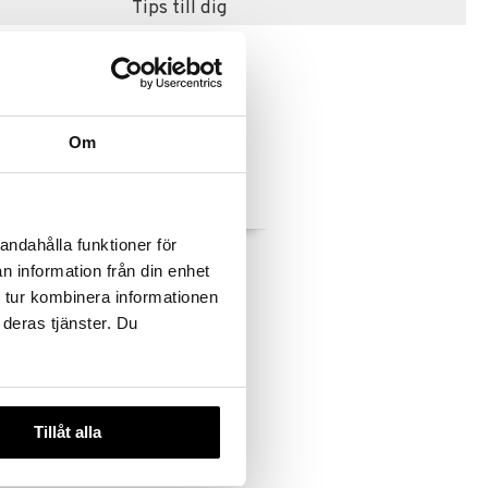
Tips till dig
Om
andahålla funktioner för
scan 3 IRT
Braun Thermoscan 7+
rmometer
IRT 6525
n information från din enhet
BRAUN
Örontermometer
 tur kombinera informationen
559
kr
 deras tjänster. Du
Tillåt alla