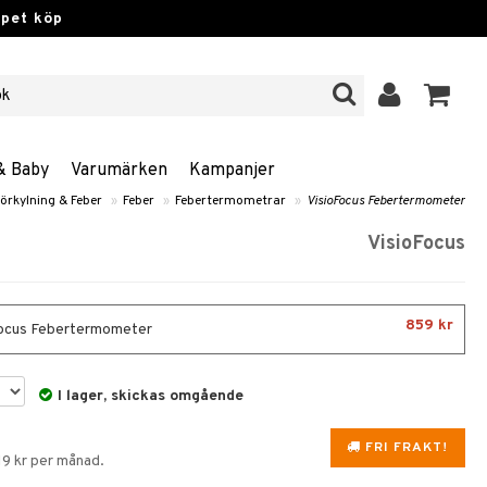
ppet köp
& Baby
Varumärken
Kampanjer
örkylning & Feber
»
Feber
»
Febertermometrar
»
VisioFocus Febertermometer
VisioFocus
859 kr
ocus Febertermometer
I lager, skickas omgående
FRI FRAKT!
19 kr per månad.