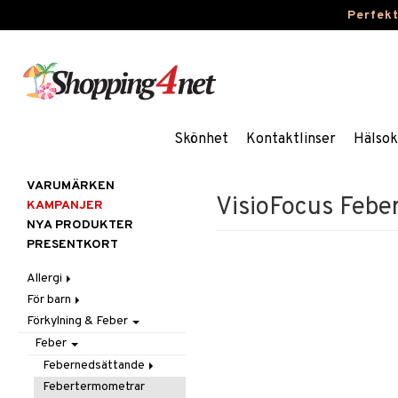
Perfek
Skönhet
Kontaktlinser
Hälsok
VARUMÄRKEN
VisioFocus Feb
KAMPANJER
NYA PRODUKTER
PRESENTKORT
Allergi
För barn
Nässpray
Förkylning & Feber
Ögondroppar
Blodstoppare
Tabletter
Blöjor
Feber
Feber, Förkylning & Värk
Febernedsättande
Hår
Febertermometrar
Barn