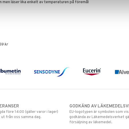
 men läser lika enkelt av temperaturen på föremål
59 kr
VERANSER
GODKÄND AV LÄKEMEDELSV
gda före 14:00 (gäller varor i lager)
EU-logotypen är symbolen som visar
 ut från oss samma dag.
godkända av Läkemedelsverket gä
försäljning av läkemedel.