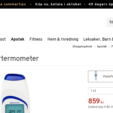
ta sommartips
-
Köp nu, betala i oktober -
45 dagars ö
ost
Apotek
Fitness
Hem & Inredning
Leksaker, Barn 
Shopping4net
»
Apotek
»
F
ertermometer
VisioF
859
kr
Delbetala från 1