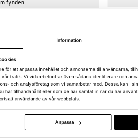
hem fynden
tt fynda under vår stora rea. Just nu är varuhuset
fantastiska reapriser på mängder av spännande
!
 fram till 31/8-2026, men var snabb - dina
ukter kan fort ta slut!
Information
N »
cookies
e för att anpassa innehållet och annonserna till användarna, tillh
Braun Thermo
ri febertermometer
3030 Öronte
vår trafik. Vi vidarebefordrar även sådana identifierare och anna
BRAUN
nnons- och analysföretag som vi samarbetar med. Dessa kan i sin
gsta säkerhet – helt utan beröring. Det går enkelt,
299
der). Så snabbt att man gärna tar tempen flera
kr
har tillhandahållit eller som de har samlat in när du har använt
 det är trenden man behöver mäta.
ortsatt användande av vår webbplats.
änds av läkare över hela världen. Det är den enda
stemperaturen direkt på pannan.
Anpassa
rnfamiljer i hemmamiljö men används även
avorit på svenska sjukhus.