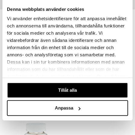
Tips till dig
Denna webbplats använder cookies
Vi använder enhetsidentifierare för att anpassa innehållet
och annonserna till användarna, tillhandahålla funktioner
för sociala medier och analysera vår trafik. Vi
vidarebefordrar även sådana identifierare och annan
information från din enhet till de sociala medier och
annons- och analysföretag som vi samarbetar med.
Dessa kan i sin tur kombinera informationen med annan
information som du har tillhandahållit eller som de har
samlat in när du har använt deras tjänster. Du godkänner
Monkids D-vitamin Barn Jordgubb
Monkids Fiskolja Barn Citron
våra cookies vid fortsatt användande av vår webbplats.
MONKIDS
MONKIDS
Tillåt alla
128
129
kr
kr
Anpassa