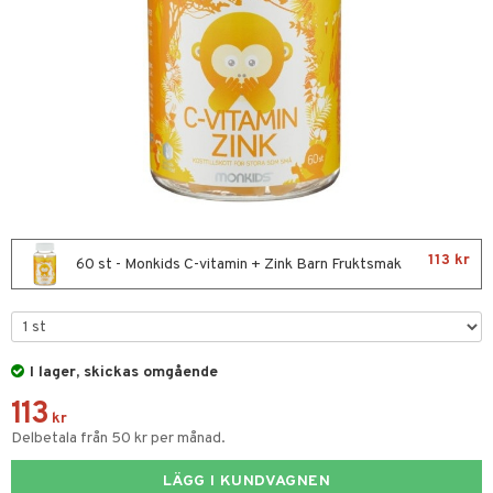
 Tarm
Tänder
& Flaskor
 Öron
113 kr
dd
60 st - Monkids C-vitamin + Zink Barn Fruktsmak
Sår & Bett
ner & Mineraler
I lager, skickas omgående
ng & Feber
113
 Amning
kr
Delbetala från 50 kr per månad.
ernedsättande
 Fötter
t & Heshet
ump
LÄGG I KUNDVAGNEN