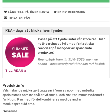
n
ertermometrar
dvård
kydd & Inlägg
d
xna
hårdnader
del
d
ård
e
LÄGG TILL PÅ ÖNSKELISTA
SKRIV RECENSION
tcreme
ndcreme
ne
oalett
TIPSA EN VÄN
tsvamp
dsprit
iktscremer
nsnuva & Nästäppa
avfall
Tarm
svär
tå
 & Tamponger
REA - dags att klicka hem fynden
lar
lar
 hy
oblemhud
r Näsa
borttagning
ne
dor
nder
ika
 & Nå
inens
msbesvär
Passa på att fynda under vår stora rea. Just
vsårsplåster
tor
slig hy
udlöss
sem
mponger
ien & Tillbehör
nu är varuhuset fyllt med fantastiska
emedel
esvär
ppning
 & Blåsor
reapriser på mängder av spännande
tor
mal hy
ll
oblemhud
n
ylotion
itation & Klåda
Öron
rd
lj & Spray
& Styrka
produkter!
Rean pågår fram till 31/8-2026, men var
r hy
hampo & Balsam
amp
rpack
o
nvägsinfektion
 hudvård
tivmedel
gen i form
rd
ing
svär
snabb - dina favoritprodukter kan fort ta slut!
lsam
r hud
rre läckage
sch
ning
lanrumsborste
emer
g
änna
 Tarm
svär
TILL REAN »
hampo
sskydd
ling
göring
dbesvär
jning
rkänslighet
3 & 6
oppar
iliska
a
Produktinfo
va
dborstar
dmedel
tosintolerans
 & Stick
ing
rsättning
Klimakteriet
 & Sårvård
Välsmakande mjuka gelétuggisar i form av apor med naturlig
apelsinsmak som innehåller vitamin C och zink för immunsystemets
erlivshygien
ndkräm
thöjande
dsprit
er
produkter
tabesvär
r
lett
Stick
funktion. Kan med fördel kombineras med de andra
Monkidsprodukterna.
dprotes
sageolja
vär
 Oro
m
mmi
oppare
ycksmätare
Dosering