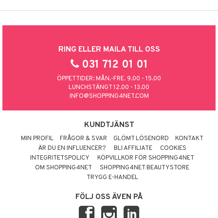
RING ELLER MAILA TILL OSS
031 712 01 01
ÖPPETTIDER: MÅN.-FRE. 9.00 - 15.00
LUNCHSTÄNGT 12.00 - 13.00
INFO@SHOPPING4NET.COM
KUNDTJÄNST
MIN PROFIL
FRÅGOR & SVAR
GLÖMT LÖSENORD
KONTAKT
ÄR DU EN INFLUENCER?
BLI AFFILIATE
COOKIES
INTEGRITETSPOLICY
KÖPVILLKOR FÖR SHOPPING4NET
OM SHOPPING4NET
SHOPPING4NET BEAUTYSTORE
TRYGG E-HANDEL
FÖLJ OSS ÄVEN PÅ