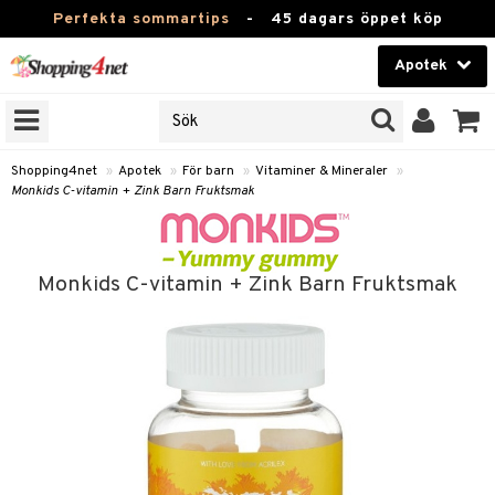
Perfekta sommartips
-
45 dagars öppet köp
Apotek
RKEN
Skönhet
JER
ODUKTER
Kontaktlinser
Shopping4net
»
Apotek
»
För barn
»
Vitaminer & Mineraler
»
Monkids C-vitamin + Zink Barn Fruktsmak
TKORT
Hälsokost
Apotek
Monkids C-vitamin + Zink Barn Fruktsmak
ay
Fitness
oppar
oppare
Hem & Inredning
er
Leksaker, Barn & Baby
Förkylning & Värk
Varumärken
Kampanjer