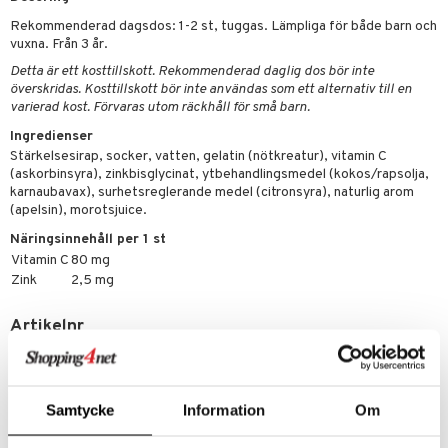
dtråd & Stickor
leksaker
Skydd
 Leder
hjälpen
tet & Ägglossning
Rekommenderad dagsdos: 1-2 st, tuggas. Lämpliga för både barn och
 & Tejp
tester
ge
vuxna. Från 3 år.
Detta är ett kosttillskott. Rekommenderad daglig dos bör inte
 & Mineraler
ärk
överskridas. Kosttillskott bör inte användas som ett alternativ till en
varierad kost. Förvaras utom räckhåll för små barn.
d
 Värme
& K
änst
Ingredienser
är & Artros
miner
Stärkelsesirap, socker, vatten, gelatin (nötkreatur), vitamin C
 & svar
(askorbinsyra), zinkbisglycinat, ytbehandlingsmedel (kokos/rapsolja,
värk
min
karnaubavax), surhetsreglerande medel (citronsyra), naturlig arom
produkt
(apelsin), morotsjuice.
Klimakteriet
elningen
Näringsinnehåll per 1 st
rumpor
 Nacke
m
Vitamin C
80 mg
tik
Zink
2,5 mg
ästrumpa
tillande
je dag
icinsk stödstrumpa
letter
Artikelnr
ium
AMCVO-2X-60
taminer
Lägsta pris senaste 30 dagarna: 113 kr
Samtycke
Information
Om