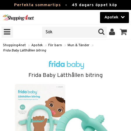
Perfekta sommartips
-
45 dagars öppet köp
Apotek
RKEN
Skönhet
JER
ODUKTER
Kontaktlinser
Shopping4net
»
Apotek
»
För barn
»
Mun & Tänder
»
Frida Baby Lätthållen bitring
TKORT
Hälsokost
Apotek
Frida Baby Lätthållen bitring
ay
Fitness
oppar
oppare
Hem & Inredning
er
Leksaker, Barn & Baby
Förkylning & Värk
Varumärken
Kampanjer