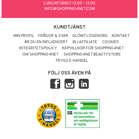
LUNCHSTÄNGT 12.00 - 13.00
INFO@SHOPPING4NET.COM
KUNDTJÄNST
MIN PROFIL
FRÅGOR & SVAR
GLÖMT LÖSENORD
KONTAKT
ÄR DU EN INFLUENCER?
BLI AFFILIATE
COOKIES
INTEGRITETSPOLICY
KÖPVILLKOR FÖR SHOPPING4NET
OM SHOPPING4NET
SHOPPING4NET BEAUTYSTORE
TRYGG E-HANDEL
FÖLJ OSS ÄVEN PÅ