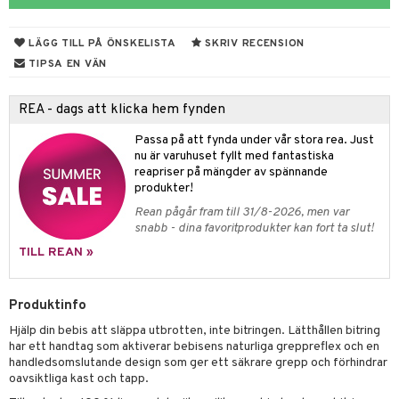
n
ertermometrar
dvård
kydd & Inlägg
d
xna
hårdnader
del
d
ård
e
LÄGG TILL PÅ ÖNSKELISTA
SKRIV RECENSION
tcreme
ndcreme
ne
oalett
TIPSA EN VÄN
tsvamp
dsprit
iktscremer
nsnuva & Nästäppa
avfall
Tarm
svär
tå
 & Tamponger
REA - dags att klicka hem fynden
lar
lar
 hy
oblemhud
r Näsa
borttagning
ne
dor
nder
ika
 & Nå
inens
msbesvär
Passa på att fynda under vår stora rea. Just
vsårsplåster
tor
slig hy
udlöss
sem
mponger
ien & Tillbehör
nu är varuhuset fyllt med fantastiska
emedel
esvär
ppning
 & Blåsor
reapriser på mängder av spännande
tor
mal hy
ll
oblemhud
n
ylotion
itation & Klåda
Öron
rd
lj & Spray
& Styrka
produkter!
Rean pågår fram till 31/8-2026, men var
r hy
hampo & Balsam
amp
rpack
o
nvägsinfektion
 hudvård
tivmedel
gen i form
rd
ing
svär
snabb - dina favoritprodukter kan fort ta slut!
lsam
r hud
rre läckage
sch
ning
lanrumsborste
emer
g
änna
 Tarm
svär
TILL REAN »
hampo
sskydd
ling
göring
dbesvär
jning
rkänslighet
3 & 6
oppar
iliska
a
Produktinfo
va
dborstar
dmedel
tosintolerans
 & Stick
ing
rsättning
Klimakteriet
 & Sårvård
Hjälp din bebis att släppa utbrotten, inte bitringen. Lätthållen bitring
erlivshygien
ndkräm
thöjande
dsprit
er
produkter
tabesvär
r
lett
Stick
har ett handtag som aktiverar bebisens naturliga greppreflex och en
handledsomslutande design som ger ett säkrare grepp och förhindrar
dprotes
sageolja
vär
 Oro
m
mmi
oppare
ycksmätare
oavsiktliga kast och tapp.