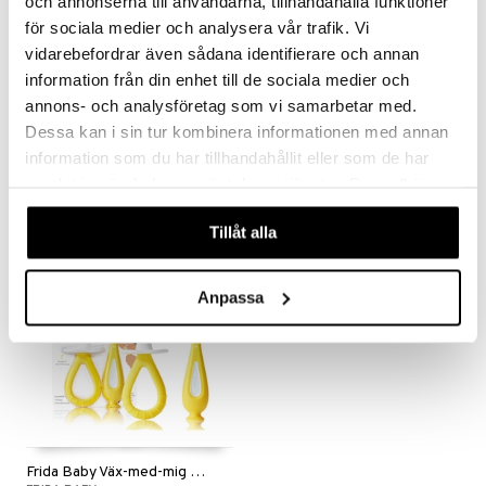
och annonserna till användarna, tillhandahålla funktioner
för sociala medier och analysera vår trafik. Vi
vidarebefordrar även sådana identifierare och annan
information från din enhet till de sociala medier och
annons- och analysföretag som vi samarbetar med.
Frida Baby Badborste
Frida Baby Lätt-att-hålla-i-bitring
FRIDA BABY
FRIDA BABY
Dessa kan i sin tur kombinera informationen med annan
information som du har tillhandahållit eller som de har
59
109
kr
kr
samlat in när du har använt deras tjänster. Du godkänner
våra cookies vid fortsatt användande av vår webbplats.
Tillåt alla
Anpassa
Frida Baby Väx-med-mig tandborstträningsset