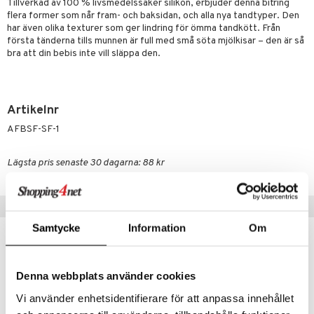
dtråd & Stickor
Tillverkad av 100 % livsmedelssäker silikon, erbjuder denna bitring
leksaker
Skydd
 Leder
hjälpen
tet & Ägglossning
flera former som når fram- och baksidan, och alla nya tandtyper. Den
har även olika texturer som ger lindring för ömma tandkött. Från
 & Tejp
tester
ge
första tänderna tills munnen är full med små söta mjölkisar – den är så
bra att din bebis inte vill släppa den.
 & Mineraler
ärk
d
 Värme
& K
änst
är & Artros
miner
Artikelnr
 & svar
värk
min
AFBSF-SF-1
produkt
Klimakteriet
Lägsta pris senaste 30 dagarna: 88 kr
elningen
rumpor
 Nacke
m
tik
ästrumpa
tillande
Tips till dig
je dag
icinsk stödstrumpa
letter
ium
Samtycke
Information
Om
taminer
Denna webbplats använder cookies
Vi använder enhetsidentifierare för att anpassa innehållet