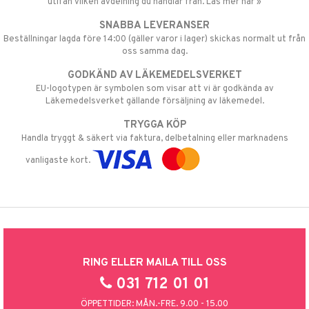
utifån vilken avdelning du handlar från. Läs mer här »
SNABBA LEVERANSER
Beställningar lagda före 14:00 (gäller varor i lager) skickas normalt ut från
oss samma dag.
GODKÄND AV LÄKEMEDELSVERKET
EU-logotypen är symbolen som visar att vi är godkända av
Läkemedelsverket gällande försäljning av läkemedel.
TRYGGA KÖP
Handla tryggt & säkert via faktura, delbetalning eller marknadens
vanligaste kort.
RING ELLER MAILA TILL OSS
031 712 01 01
ÖPPETTIDER: MÅN.-FRE. 9.00 - 15.00