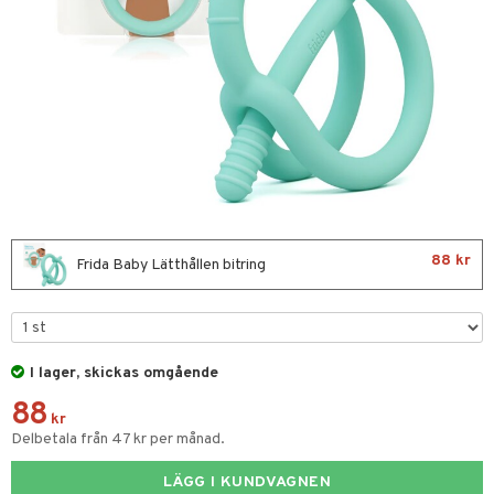
 Tarm
Tänder
& Flaskor
 Öron
88 kr
dd
Frida Baby Lätthållen bitring
Sår & Bett
er & Mineraler
I lager, skickas omgående
ng & Feber
88
 Amning
kr
Delbetala från 47 kr per månad.
ernedsättande
 Fötter
t & Heshet
ump
LÄGG I KUNDVAGNEN