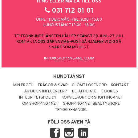
RING ELLER MAILA TILL OSS
031 712 01 01
ÖPPETTIDER: MÅN.-FRE. 9.00 - 15.00
LUNCHSTÄNGT 12.00 - 13.00
TELEFONKUNDTJÄNSTEN HÅLLER STÄNGT 29 JUNI–27 JULI.
KONTAKTA OSS GÄRNA VIA E-POST SÅ HJÄLPER VI DIG SÅ
SNART SOM MÖJLIGT.
INFO@SHOPPING4NET.COM
KUNDTJÄNST
MIN PROFIL
FRÅGOR & SVAR
GLÖMT LÖSENORD
KONTAKT
ÄR DU EN INFLUENCER?
BLI AFFILIATE
COOKIES
INTEGRITETSPOLICY
KÖPVILLKOR FÖR SHOPPING4NET
OM SHOPPING4NET
SHOPPING4NET BEAUTYSTORE
TRYGG E-HANDEL
FÖLJ OSS ÄVEN PÅ