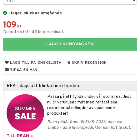
n
ertermometrar
dvård
kydd & Inlägg
d
xna
hårdnader
del
d
ård
e
I lager, skickas omgående
tcreme
ndcreme
ne
oalett
109
kr
Delbetala från 49 kr per månad.
tsvamp
dsprit
iktscremer
nsnuva & Nästäppa
avfall
Tarm
svär
tå
 & Tamponger
lar
lar
 hy
oblemhud
r Näsa
borttagning
ne
dor
nder
ika
 & Nå
inens
msbesvär
LÄGG I KUNDVAGNEN
vsårsplåster
tor
slig hy
udlöss
sem
mponger
ien & Tillbehör
emedel
esvär
ppning
 & Blåsor
LÄGG TILL PÅ ÖNSKELISTA
SKRIV RECENSION
tor
mal hy
ll
oblemhud
n
ylotion
itation & Klåda
Öron
rd
lj & Spray
& Styrka
TIPSA EN VÄN
r hy
hampo & Balsam
amp
rpack
o
nvägsinfektion
 hudvård
tivmedel
gen i form
rd
ing
svär
REA - dags att klicka hem fynden
lsam
r hud
rre läckage
sch
ning
lanrumsborste
emer
g
änna
 Tarm
svär
Passa på att fynda under vår stora rea. Just
hampo
sskydd
ling
göring
dbesvär
jning
rkänslighet
3 & 6
oppar
iliska
a
nu är varuhuset fyllt med fantastiska
reapriser på mängder av spännande
va
dborstar
dmedel
tosintolerans
 & Stick
ing
rsättning
Klimakteriet
 & Sårvård
produkter!
erlivshygien
ndkräm
thöjande
dsprit
er
produkter
tabesvär
r
lett
Stick
Rean pågår fram till 31/8-2026, men var
snabb - dina favoritprodukter kan fort ta slut!
dprotes
sageolja
vär
 Oro
m
mmi
oppare
ycksmätare
TILL REAN »