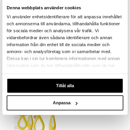
Denna webbplats använder cookies
Vi använder enhetsidentifierare för att anpassa innehållet
och annonserna till användarna, tillhandahålla funktioner
för sociala medier och analysera vår trafik. Vi
vidarebefordrar även sådana identifierare och annan
information från din enhet till de sociala medier och
Frida Baby 2-i-1 Badhandske
Frida Baby Näsfrida Startkit
annons- och analysföretag som vi samarbetar med.
FRIDA BABY
FRIDA BABY
Dessa kan i sin tur kombinera informationen med annan
information som du har tillhandahållit eller som de har
110
112
kr
kr
samlat in när du har använt deras tjänster. Du godkänner
våra cookies vid fortsatt användande av vår webbplats.
Tillåt alla
Anpassa