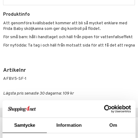
dtråd & Stickor
leksaker
Skydd
 Leder
hjälpen
tet & Ägglossning
 & Tejp
tester
ge
Produktinfo
Att genomföra kvällsbadet kommer att bli så mycket enklare med
 & Mineraler
ärk
Frida Baby sköljkanna som ger dig kontroll på flödet.
d
 Värme
& K
För små barn: håll i handtaget och häll från pipen för vattenfallseffekt
änst
För nyfödda: Ta tag i och häll från motsatt sida för att få det att regna
är & Artros
miner
 & svar
värk
min
produkt
Klimakteriet
Artikelnr
elningen
rumpor
 Nacke
m
AFBV5-SF-1
tik
ästrumpa
tillande
Lägsta pris senaste 30 dagarna: 109 kr
je dag
icinsk stödstrumpa
letter
ium
taminer
Tips till dig
Samtycke
Information
Om