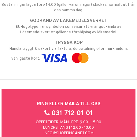
Beställningar lagda före 14:00 (gäller varor i lager) skickas normalt ut från
oss samma dag.
GODKÄND AV LÄKEMEDELSVERKET
EU-logotypen är symbolen som visar att vi är godkända av
Läkemedelsverket gällande försäljning av läkemedel.
TRYGGA KÖP
Handla tryggt & säkert via faktura, delbetalning eller marknadens
vanligaste kort.
RING ELLER MAILA TILL OSS
031 712 01 01
ÖPPETTIDER: MÅN.-FRE. 9.00 - 15.00
LUNCHSTÄNGT 12.00 - 13.00
INFO@SHOPPING4NET.COM