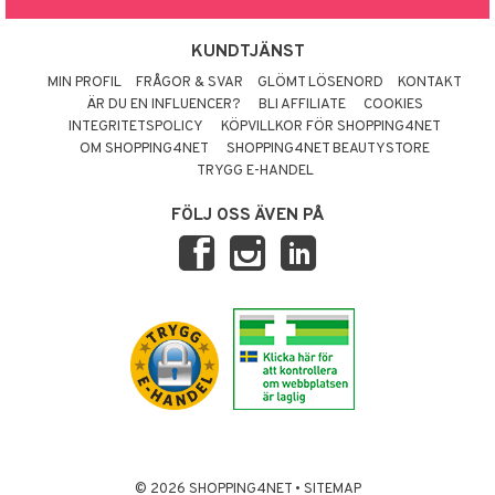
KUNDTJÄNST
MIN PROFIL
FRÅGOR & SVAR
GLÖMT LÖSENORD
KONTAKT
ÄR DU EN INFLUENCER?
BLI AFFILIATE
COOKIES
INTEGRITETSPOLICY
KÖPVILLKOR FÖR SHOPPING4NET
OM SHOPPING4NET
SHOPPING4NET BEAUTYSTORE
TRYGG E-HANDEL
FÖLJ OSS ÄVEN PÅ
© 2026 SHOPPING4NET
•
SITEMAP