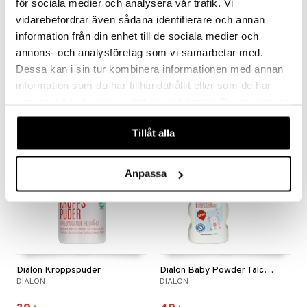
för sociala medier och analysera vår trafik. Vi
Finns i flera varianter
Finns i flera varianter
vidarebefordrar även sådana identifierare och annan
information från din enhet till de sociala medier och
Hydrokortison Evolan Kräm (Läkemedel)
Bepanthen Salva
annons- och analysföretag som vi samarbetar med.
CCS
BEPANTHEN
Dessa kan i sin tur kombinera informationen med annan
39
59
fr.
kr
fr.
kr
information som du har tillhandahållit eller som de har
samlat in när du har använt deras tjänster. Du godkänner
våra cookies vid fortsatt användande av vår webbplats.
Tillåt alla
Anpassa
Dialon Kroppspuder
Dialon Baby Powder Talc-Free
DIALON
DIALON