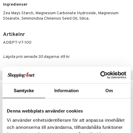
dtråd & Stickor
leksaker
Skydd
 Leder
hjälpen
tet & Ägglossning
Ingredienser
 & Tejp
tester
ge
Zea Mays Starch, Magnesium Carbonate Hydroxide, Magnesium
Stearate, Simmondsia Chinensis Seed Oil, Silica.
 & Mineraler
ärk
d
 Värme
& K
Artikelnr
änst
ADBPT-V7-100
är & Artros
miner
 & svar
värk
min
Lägsta pris senaste 30 dagarna: 49 kr
produkt
Klimakteriet
elningen
Populära produkter
rumpor
 Nacke
m
tik
ästrumpa
tillande
Samtycke
Information
Om
je dag
icinsk stödstrumpa
letter
ium
taminer
Denna webbplats använder cookies
Vi använder enhetsidentifierare för att anpassa innehållet
och annonserna till användarna, tillhandahålla funktioner