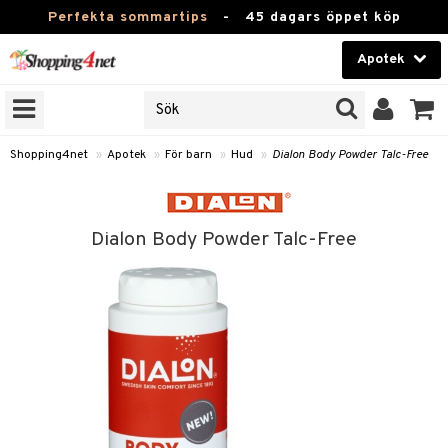
Perfekta sommartips
-
45 dagars öppet köp
Apotek
RKEN
Skönhet
JER
ODUKTER
Kontaktlinser
Shopping4net
»
Apotek
»
För barn
»
Hud
»
Dialon Body Powder Talc-Free
TKORT
Hälsokost
Apotek
Dialon Body Powder Talc-Free
ay
Fitness
oppar
oppare
Hem & Inredning
er
Leksaker, Barn & Baby
Förkylning & Värk
Varumärken
Kampanjer