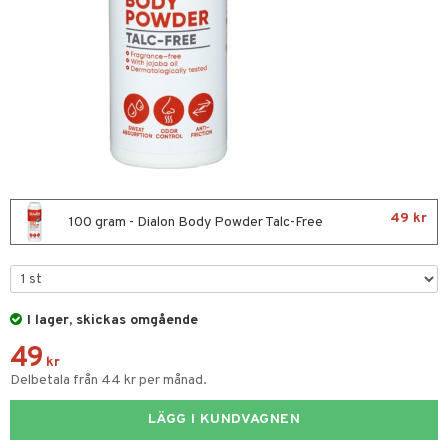
 Tarm
Tänder
& Flaskor
 Öron
49 kr
100 gram - Dialon Body Powder Talc-Free
dd
Sår & Bett
er & Mineraler
I lager, skickas omgående
ng & Feber
49
kr
 Amning
Delbetala från 44 kr per månad.
ernedsättande
 Fötter
t & Heshet
ump
LÄGG I KUNDVAGNEN