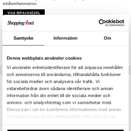
dtråd & Stickor
leksaker
Skydd
 Leder
hjälpen
tet & Ägglossning
bihåleinflammation.
 & Tejp
tester
ge
VISA BIPACKSEDEL
 & Mineraler
ärk
Artikelnr
d
 Värme
& K
änst
AONB0-N5-10
Samtycke
Information
Om
är & Artros
miner
 & svar
Lägsta pris senaste 30 dagarna: 48 kr
värk
min
Denna webbplats använder cookies
produkt
Klimakteriet
Vi använder enhetsidentifierare för att anpassa innehållet
elningen
Tips till dig
och annonserna till användarna, tillhandahålla funktioner
rumpor
 Nacke
m
tik
för sociala medier och analysera vår trafik. Vi
ästrumpa
tillande
vidarebefordrar även sådana identifierare och annan
je dag
icinsk stödstrumpa
letter
ium
information från din enhet till de sociala medier och
annons- och analysföretag som vi samarbetar med.
taminer
Dessa kan i sin tur kombinera informationen med annan
information som du har tillhandahållit eller som de har
samlat in när du har använt deras tjänster. Du godkänner
våra cookies vid fortsatt användande av vår webbplats.