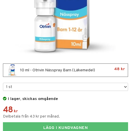
 Tarm
Tänder
& Flaskor
 Öron
48 kr
dd
10 ml - Otrivin Nässpray Barn (Läkemedel)
Sår & Bett
er & Mineraler
I lager, skickas omgående
ng & Feber
48
 Amning
kr
Delbetala från 43 kr per månad.
ernedsättande
 Fötter
t & Heshet
ump
LÄGG I KUNDVAGNEN