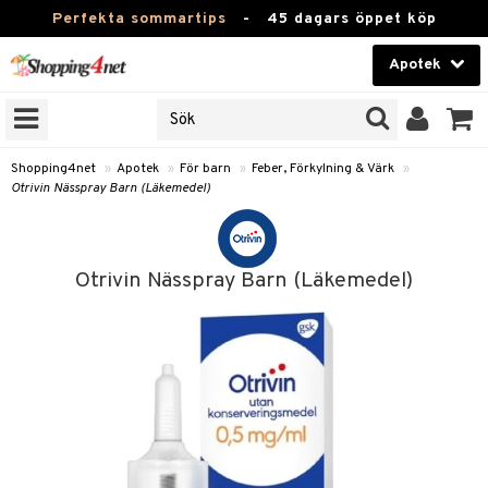
Perfekta sommartips
-
45 dagars öppet köp
Apotek
RKEN
Skönhet
JER
ODUKTER
Kontaktlinser
Shopping4net
»
Apotek
»
För barn
»
Feber, Förkylning & Värk
»
Otrivin Nässpray Barn (Läkemedel)
TKORT
Hälsokost
Apotek
Otrivin Nässpray Barn (Läkemedel)
ay
Fitness
oppar
oppare
Hem & Inredning
er
Leksaker, Barn & Baby
 Förkylning & Värk
Varumärken
Kampanjer