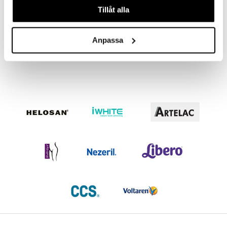
Tillåt alla
Otrivin Nässpray (Läkemedel)
Otrivin Nässpray Menthol (Läkemedel)
OTRIVIN
OTRIVIN
Anpassa
59
79
kr
kr