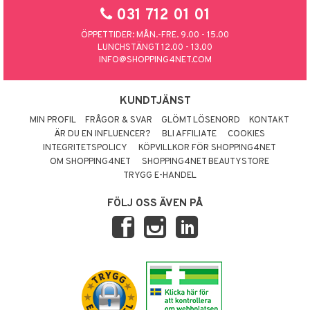
031 712 01 01
ÖPPETTIDER: MÅN.-FRE. 9.00 - 15.00
LUNCHSTÄNGT 12.00 - 13.00
INFO@SHOPPING4NET.COM
KUNDTJÄNST
MIN PROFIL
FRÅGOR & SVAR
GLÖMT LÖSENORD
KONTAKT
ÄR DU EN INFLUENCER?
BLI AFFILIATE
COOKIES
INTEGRITETSPOLICY
KÖPVILLKOR FÖR SHOPPING4NET
OM SHOPPING4NET
SHOPPING4NET BEAUTYSTORE
TRYGG E-HANDEL
FÖLJ OSS ÄVEN PÅ