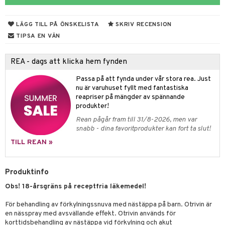
n
ertermometrar
dvård
kydd & Inlägg
d
xna
hårdnader
del
d
ård
e
LÄGG TILL PÅ ÖNSKELISTA
SKRIV RECENSION
tcreme
ndcreme
ne
oalett
TIPSA EN VÄN
tsvamp
dsprit
iktscremer
nsnuva & Nästäppa
avfall
Tarm
svär
tå
 & Tamponger
REA - dags att klicka hem fynden
lar
lar
 hy
oblemhud
r Näsa
borttagning
ne
dor
nder
ika
 & Nå
inens
msbesvär
Passa på att fynda under vår stora rea. Just
vsårsplåster
tor
slig hy
udlöss
sem
mponger
ien & Tillbehör
nu är varuhuset fyllt med fantastiska
emedel
esvär
ppning
 & Blåsor
reapriser på mängder av spännande
tor
mal hy
ll
oblemhud
n
ylotion
itation & Klåda
Öron
rd
lj & Spray
& Styrka
produkter!
Rean pågår fram till 31/8-2026, men var
r hy
hampo & Balsam
amp
rpack
o
nvägsinfektion
 hudvård
tivmedel
gen i form
rd
ing
svär
snabb - dina favoritprodukter kan fort ta slut!
lsam
r hud
rre läckage
sch
ning
lanrumsborste
emer
g
änna
 Tarm
svär
TILL REAN »
hampo
sskydd
ling
göring
dbesvär
jning
rkänslighet
3 & 6
oppar
iliska
a
Produktinfo
va
dborstar
dmedel
tosintolerans
 & Stick
ing
rsättning
Klimakteriet
 & Sårvård
Obs! 18-årsgräns på receptfria läkemedel!
erlivshygien
ndkräm
thöjande
dsprit
er
produkter
tabesvär
r
lett
Stick
För behandling av förkylningssnuva med nästäppa på barn. Otrivin är
dprotes
sageolja
vär
 Oro
m
mmi
oppare
ycksmätare
en nässpray med avsvällande effekt. Otrivin används för
korttidsbehandling av nästäppa vid förkylning och akut