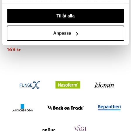
samlat in när du har använt deras tjänster. Du godkänner
våra cookies vid fortsatt användande av vår webbplats.
Tillåt alla
Anpassa
Livostin nässpray 0,5mg (Läkemedel)
LIVOSTIN
169
kr