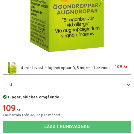
ernedsättande
 Fötter
Förkylning & Värk
t & Heshet
ump
n
ertermometrar
dvård
kydd & Inlägg
d
xna
hårdnader
del
d
ård
e
tcreme
ndcreme
ne
 Tarm
oalett
tsvamp
dsprit
iktscremer
nsnuva & Nästäppa
avfall
Tarm
Tänder
svär
tå
 & Tamponger
lar
lar
 hy
oblemhud
r Näsa
borttagning
ne
dor
nder
& Flaskor
ika
 & Nå
inens
msbesvär
109 kr
4 ml - Livostin ögondroppar 0,5 mg/ml (Läkemedel)
vsårsplåster
tor
slig hy
udlöss
sem
mponger
ien & Tillbehör
emedel
 Öron
esvär
ppning
 & Blåsor
tor
mal hy
ll
oblemhud
n
ylotion
itation & Klåda
Öron
rd
lj & Spray
& Styrka
r hy
hampo & Balsam
amp
rpack
o
nvägsinfektion
 hudvård
tivmedel
gen i form
rd
ing
svär
I lager, skickas omgående
lsam
r hud
rre läckage
sch
ning
lanrumsborste
dd
emer
g
änna
 Tarm
svär
109
kr
hampo
sskydd
ling
göring
dbesvär
jning
Sår & Bett
rkänslighet
3 & 6
oppar
iliska
a
Delbetala från 49 kr per månad.
va
dborstar
dmedel
tosintolerans
 & Stick
er & Mineraler
ing
rsättning
Klimakteriet
 & Sårvård
LÄGG I KUNDVAGNEN
erlivshygien
ndkräm