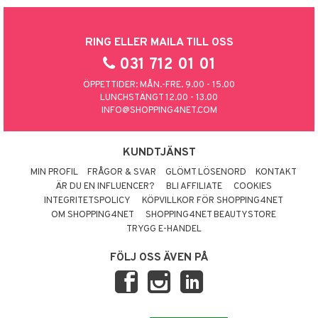
RING ELLER MAILA TILL OSS
031 712 01 01
ÖPPETTIDER: MÅN.-FRE. 9.00 - 15.00
LUNCHSTÄNGT 12.00 - 13.00
INFO@SHOPPING4NET.COM
KUNDTJÄNST
MIN PROFIL
FRÅGOR & SVAR
GLÖMT LÖSENORD
KONTAKT
ÄR DU EN INFLUENCER?
BLI AFFILIATE
COOKIES
INTEGRITETSPOLICY
KÖPVILLKOR FÖR SHOPPING4NET
OM SHOPPING4NET
SHOPPING4NET BEAUTYSTORE
TRYGG E-HANDEL
FÖLJ OSS ÄVEN PÅ