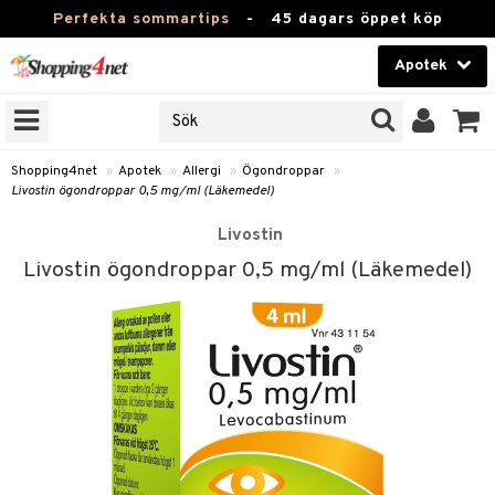
Perfekta sommartips
-
45 dagars öppet köp
Apotek
RKEN
Skönhet
JER
ODUKTER
Kontaktlinser
Shopping4net
»
Apotek
»
Allergi
»
Ögondroppar
»
Livostin ögondroppar 0,5 mg/ml (Läkemedel)
TKORT
Hälsokost
Livostin
Apotek
Livostin ögondroppar 0,5 mg/ml (Läkemedel)
ay
Fitness
roppar
Hem & Inredning
er
Leksaker, Barn & Baby
Varumärken
ng & Feber
oppare
Kampanjer
 Amning