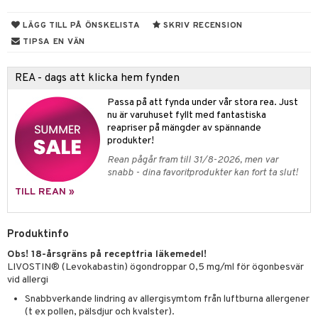
thöjande
dsprit
er
produkter
tabesvär
r
lett
Stick
dprotes
sageolja
vär
 Oro
m
mmi
oppare
ycksmätare
LÄGG TILL PÅ ÖNSKELISTA
SKRIV RECENSION
TIPSA EN VÄN
dtråd & Stickor
leksaker
Skydd
 Leder
hjälpen
tet & Ägglossning
 & Tejp
tester
ge
REA - dags att klicka hem fynden
 & Mineraler
ärk
Passa på att fynda under vår stora rea. Just
nu är varuhuset fyllt med fantastiska
d
 Värme
& K
reapriser på mängder av spännande
änst
produkter!
är & Artros
miner
Rean pågår fram till 31/8-2026, men var
 & svar
snabb - dina favoritprodukter kan fort ta slut!
värk
min
produkt
TILL REAN »
Klimakteriet
elningen
rumpor
 Nacke
m
Produktinfo
tik
ästrumpa
tillande
Obs! 18-årsgräns på receptfria läkemedel!
LIVOSTIN® (Levokabastin) ögondroppar 0,5 mg/ml för ögonbesvär
je dag
icinsk stödstrumpa
letter
ium
vid allergi
Snabbverkande lindring av allergisymtom från luftburna allergener
taminer
(t ex pollen, pälsdjur och kvalster).