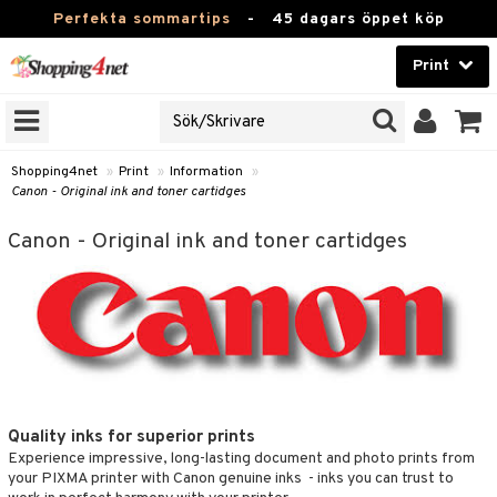
Perfekta sommartips
-
45 dagars öppet köp
Print
RIVARFAMILJ
Skönhet
JER
Kontaktlinser
roner
Shopping4net
»
Print
»
Information
»
Canon - Original ink and toner cartidges
Hälsokost
r
Canon - Original ink and toner cartidges
illbehör
r
Apotek
pper
Fitness
änst
Hem & Inredning
 & svar
produkt
Leksaker, Barn & Baby
k
elningen
Varumärken
Quality inks for superior prints
Experience impressive, long-lasting document and photo prints from
tik
Kampanjer
your PIXMA printer with Canon genuine inks - inks you can trust to
i
 Minolta