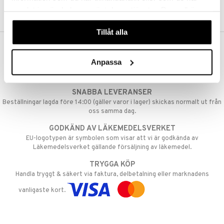
t them to deliver the reliability, high quality and value
samlat in när du har använt deras tjänster. Du godkänner
you expect from your Canon printer.
våra cookies vid fortsatt användande av vår webbplats.
Tillåt alla
VAD KOSTAR FRAKTEN?
Anpassa
Vi erbjuder fri frakt från 350 kr. Vår gräns för fraktfri leverans bestäms
utifån vilken avdelning du handlar från. Läs mer här »
SNABBA LEVERANSER
Beställningar lagda före 14:00 (gäller varor i lager) skickas normalt ut från
oss samma dag.
GODKÄND AV LÄKEMEDELSVERKET
EU-logotypen är symbolen som visar att vi är godkända av
Läkemedelsverket gällande försäljning av läkemedel.
TRYGGA KÖP
Handla tryggt & säkert via faktura, delbetalning eller marknadens
vanligaste kort.