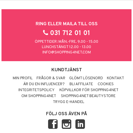
RING ELLER MAILA TILL OSS
031 712 01 01
ÖPPETTIDER: MÅN.-FRE. 9.00 - 15.00
LUNCHSTÄNGT 12.00 - 13.00
INFO@SHOPPING4NET.COM
KUNDTJÄNST
MIN PROFIL
FRÅGOR & SVAR
GLÖMT LÖSENORD
KONTAKT
ÄR DU EN INFLUENCER?
BLI AFFILIATE
COOKIES
INTEGRITETSPOLICY
KÖPVILLKOR FÖR SHOPPING4NET
OM SHOPPING4NET
SHOPPING4NET BEAUTYSTORE
TRYGG E-HANDEL
FÖLJ OSS ÄVEN PÅ