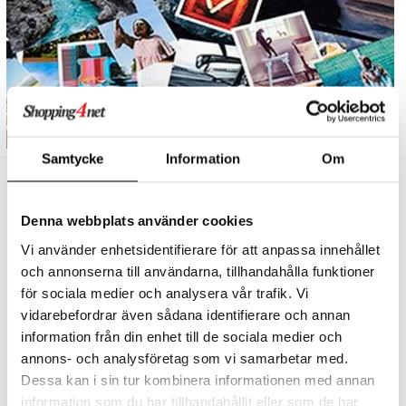
Samtycke
Information
Om
Denna webbplats använder cookies
Vi använder enhetsidentifierare för att anpassa innehållet
och annonserna till användarna, tillhandahålla funktioner
för sociala medier och analysera vår trafik. Vi
vidarebefordrar även sådana identifierare och annan
information från din enhet till de sociala medier och
annons- och analysföretag som vi samarbetar med.
Genuine consumables
Dessa kan i sin tur kombinera informationen med annan
information som du har tillhandahållit eller som de har
al Canon consumables are better by design – so you