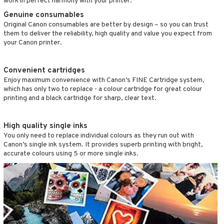
work in perfect harmony with your printer.
nic
a Mita
Genuine consumables
Original Canon consumables are better by design – so you can trust
k
them to deliver the reliability, high quality and value you expect from
your Canon printer.
ng
i
Convenient cartridges
Enjoy maximum convenience with Canon’s FINE Cartridge system,
nic
which has only two to replace - a colour cartridge for great colour
printing and a black cartridge for sharp, clear text.
High quality single inks
ng
You only need to replace individual colours as they run out with
Canon’s single ink system. It provides superb printing with bright,
accurate colours using 5 or more single inks.