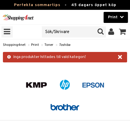
Perfekta sommartips
-
45 dagars öppet köp
Print
RIVARFAMILJ
Skönhet
JER
Kontaktlinser
roner
Shopping4net
»
Print
»
Toner
»
Toshiba
Hälsokost
×
r
Inga produkter hittades till vald kategori!
illbehör
r
Apotek
pper
Fitness
änst
Hem & Inredning
 & svar
produkt
Leksaker, Barn & Baby
k
elningen
Varumärken
tik
Kampanjer
i
 Minolta