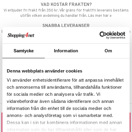
VAD KOSTAR FRAKTEN?
nic
a Mita
Vi erbjuder fri frakt från 350 kr. Vår gräns för fraktfri leverans bestäms
utifån vilken avdelning du handlar från. Läs mer här »
k
SNABBA LEVERANSER
Beställningar lagda före 14:00 (gäller varor i lager) skickas normalt ut från
oss samma dag.
ng
i
GODKÄND AV LÄKEMEDELSVERKET
nic
Samtycke
Information
Om
EU-logotypen är symbolen som visar att vi är godkända av
Läkemedelsverket gällande försäljning av läkemedel.
TRYGGA KÖP
Denna webbplats använder cookies
Handla tryggt & säkert via faktura, delbetalning eller marknadens
ng
Vi använder enhetsidentifierare för att anpassa innehållet
vanligaste kort.
och annonserna till användarna, tillhandahålla funktioner
för sociala medier och analysera vår trafik. Vi
vidarebefordrar även sådana identifierare och annan
information från din enhet till de sociala medier och
annons- och analysföretag som vi samarbetar med.
Dessa kan i sin tur kombinera informationen med annan
RING ELLER MAILA TILL OSS
information som du har tillhandahållit eller som de har