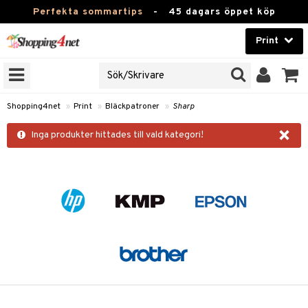
Perfekta sommartips
-
45 dagars öppet köp
Print
RIVARFAMILJ
Skönhet
JER
Kontaktlinser
roner
Shopping4net
»
Print
»
Bläckpatroner
»
Sharp
Hälsokost
×
r
Inga produkter hittades till vald kategori!
illbehör
r
Apotek
pper
Fitness
änst
Hem & Inredning
 & svar
produkt
Leksaker, Barn & Baby
k
elningen
Varumärken
tik
Kampanjer
i
 Minolta