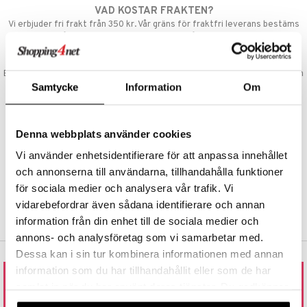
VAD KOSTAR FRAKTEN?
nic
a Mita
Vi erbjuder fri frakt från 350 kr. Vår gräns för fraktfri leverans bestäms
utifån vilken avdelning du handlar från. Läs mer här »
k
SNABBA LEVERANSER
Beställningar lagda före 14:00 (gäller varor i lager) skickas normalt ut från
oss samma dag.
Samtycke
Information
Om
ng
i
GODKÄND AV LÄKEMEDELSVERKET
nic
EU-logotypen är symbolen som visar att vi är godkända av
Denna webbplats använder cookies
Läkemedelsverket gällande försäljning av läkemedel.
Vi använder enhetsidentifierare för att anpassa innehållet
TRYGGA KÖP
och annonserna till användarna, tillhandahålla funktioner
Handla tryggt & säkert via faktura, delbetalning eller marknadens
ng
för sociala medier och analysera vår trafik. Vi
vanligaste kort.
vidarebefordrar även sådana identifierare och annan
information från din enhet till de sociala medier och
annons- och analysföretag som vi samarbetar med.
Dessa kan i sin tur kombinera informationen med annan
information som du har tillhandahållit eller som de har
samlat in när du har använt deras tjänster. Du godkänner
RING ELLER MAILA TILL OSS
våra cookies vid fortsatt användande av vår webbplats.