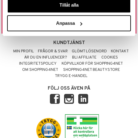
031 712 01 01
Tillåt alla
ÖPPETTIDER: MÅN.-FRE. 9.00 - 15.00
LUNCHSTÄNGT 12.00 - 13.00
Anpassa
INFO@SHOPPING4NET.COM
KUNDTJÄNST
MIN PROFIL
FRÅGOR & SVAR
GLÖMT LÖSENORD
KONTAKT
ÄR DU EN INFLUENCER?
BLI AFFILIATE
COOKIES
INTEGRITETSPOLICY
KÖPVILLKOR FÖR SHOPPING4NET
OM SHOPPING4NET
SHOPPING4NET BEAUTYSTORE
TRYGG E-HANDEL
FÖLJ OSS ÄVEN PÅ