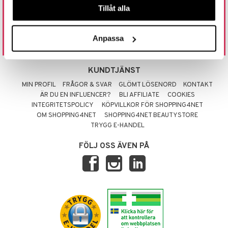
031 712 01 01
Tillåt alla
ÖPPETTIDER: MÅN.-FRE. 9.00 - 15.00
LUNCHSTÄNGT 12.00 - 13.00
Anpassa
INFO@SHOPPING4NET.COM
KUNDTJÄNST
MIN PROFIL
FRÅGOR & SVAR
GLÖMT LÖSENORD
KONTAKT
ÄR DU EN INFLUENCER?
BLI AFFILIATE
COOKIES
INTEGRITETSPOLICY
KÖPVILLKOR FÖR SHOPPING4NET
OM SHOPPING4NET
SHOPPING4NET BEAUTYSTORE
TRYGG E-HANDEL
FÖLJ OSS ÄVEN PÅ