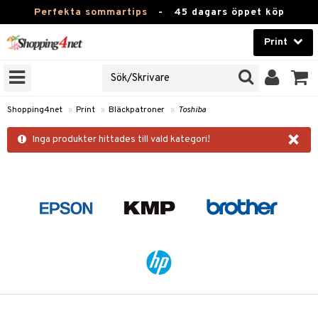
Perfekta sommartips
-
45 dagars öppet köp
Print
RIVARFAMILJ
Skönhet
JER
Kontaktlinser
roner
Shopping4net
»
Print
»
Bläckpatroner
»
Toshiba
Hälsokost
×
r
Inga produkter hittades till vald kategori!
illbehör
r
Apotek
pper
Fitness
änst
Hem & Inredning
 & svar
produkt
Leksaker, Barn & Baby
k
elningen
Varumärken
tik
Kampanjer
i
 Minolta