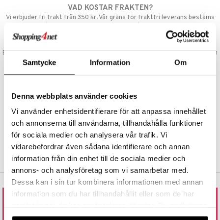
VAD KOSTAR FRAKTEN?
nic
a Mita
Vi erbjuder fri frakt från 350 kr. Vår gräns för fraktfri leverans bestäms
utifån vilken avdelning du handlar från. Läs mer här »
k
SNABBA LEVERANSER
Beställningar lagda före 14:00 (gäller varor i lager) skickas normalt ut från
oss samma dag.
Samtycke
Information
Om
ng
i
GODKÄND AV LÄKEMEDELSVERKET
nic
EU-logotypen är symbolen som visar att vi är godkända av
Denna webbplats använder cookies
Läkemedelsverket gällande försäljning av läkemedel.
Vi använder enhetsidentifierare för att anpassa innehållet
TRYGGA KÖP
och annonserna till användarna, tillhandahålla funktioner
Handla tryggt & säkert via faktura, delbetalning eller marknadens
ng
för sociala medier och analysera vår trafik. Vi
vanligaste kort.
vidarebefordrar även sådana identifierare och annan
information från din enhet till de sociala medier och
annons- och analysföretag som vi samarbetar med.
Dessa kan i sin tur kombinera informationen med annan
information som du har tillhandahållit eller som de har
samlat in när du har använt deras tjänster. Du godkänner
RING ELLER MAILA TILL OSS
våra cookies vid fortsatt användande av vår webbplats.