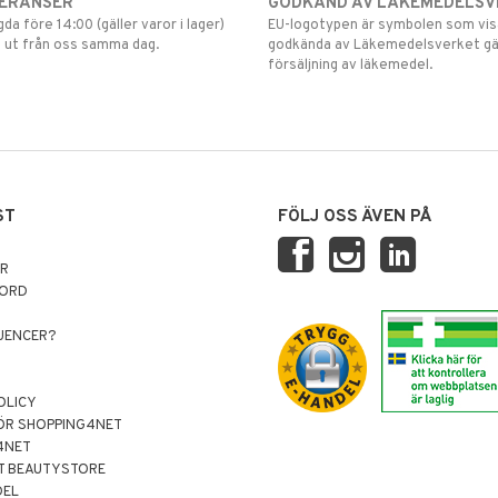
VERANSER
GODKÄND AV LÄKEMEDELSV
gda före 14:00 (gäller varor i lager)
EU-logotypen är symbolen som visar
 ut från oss samma dag.
godkända av Läkemedelsverket gä
försäljning av läkemedel.
ST
FÖLJ OSS ÄVEN PÅ
AR
NORD
LUENCER?
OLICY
ÖR SHOPPING4NET
4NET
T BEAUTYSTORE
DEL