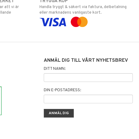
ERKET
TRYGGA KÖP
 att vi är
Handla tryggt & säkert via faktura, delbetalning
llande
eller marknadens vanligaste kort.
ANMÄL DIG TILL VÅRT NYHETSBREV
DITT NAMN:
DIN E-POSTADRESS: