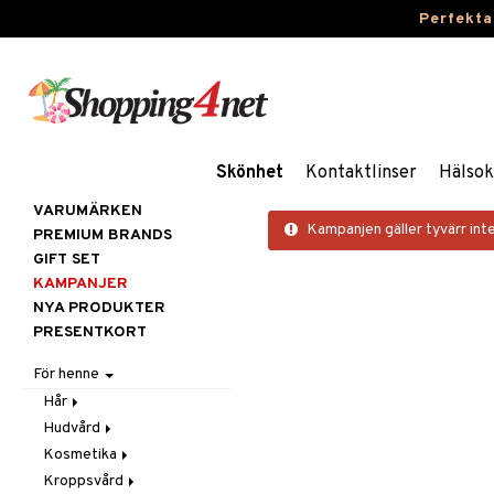
Perfekta
Skönhet
Kontaktlinser
Hälsok
VARUMÄRKEN
Kampanjen gäller tyvärr inte
PREMIUM BRANDS
GIFT SET
KAMPANJER
NYA PRODUKTER
PRESENTKORT
För henne
Hår
Hudvård
Accessoarer
Kosmetika
Balsam
Ansiktscremer
Kroppsvård
Borstar / Kammar
Ansiktsvård
Gift Set
Fet hy