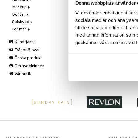
Denna webbplats använder 
Makeup
Steg 2: Exfoliering
Exfoliering och masker
Vi använder enhetsidentifierar
Dofter
Steg 3: Fukt
Fuktvård
Blush
sociala medier och analysera 
Solskydd
Hand- och kroppsvård
Bryn
Aromatics Elixir
till de sociala medier och a
För män
Ögon- och läppvård
Concealer
Calyx
Solskydd
med annan information som du 
Rengöring
Eyeliner
Clinique Happy
3-Steg till män
Kundtjänst
godkänner våra cookies vid f
Serum
Foundation
Clinique Happy For Men
Exfoliering
Frågor & svar
Läppstift
Fukt och skydd
Önska produkt
Lipgloss
Hudvård
Om avdelningen
Lipliner
Rakning och rengöring
Make-up penslar
Vår butik
Mascara
Ögonskugga
Primer
Puder