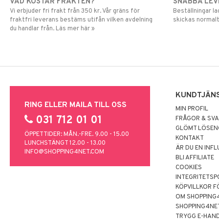
VAD KOSTAR FRAKTEN?
SNABBA LE
Vi erbjuder fri frakt från 350 kr. Vår gräns för
Beställningar la
fraktfri leverans bestäms utifån vilken avdelning
skickas normalt
du handlar från. Läs mer här »
KUNDTJÄN
RING ELLER MAILA TILL OSS
MIN PROFIL
031 712 01 01
FRÅGOR & SV
GLÖMT LÖSE
ÖPPETTIDER: MÅN.-FRE. 9.00 - 15.00
KONTAKT
LUNCHSTÄNGT 12.00 - 13.00
ÄR DU EN INF
INFO@SHOPPING4NET.COM
BLI AFFILIATE
COOKIES
INTEGRITETSP
KÖPVILLKOR F
OM SHOPPING
SHOPPING4NE
TRYGG E-HAN