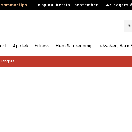
 sommartips
-
Köp nu, betala i september -
45 dagars 
ost
Apotek
Fitness
Hem & Inredning
Leksaker, Barn 
 längre!