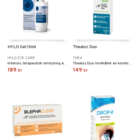
nser
inser
nser
la linser
HYLO Gel 10ml
Thealoz Duo
or
HYLO EYE CARE
THÉA
ppar
Intensiv, terapeutisk smörjning av ögats yta vid svårare och ihållande torrhetskänsla samt efter kirurgiska ingrepp i ögat.
Thealoz Duo innehåller en kombination av cellskyddande trehalos och återfuktande hyaluronsyra.
189
149
kr
kr
gon
n
änst
 & svar
produkt
elningen