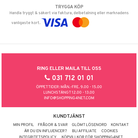
TRYGGA KÖP
Handla tryggt & säkert via faktura, delbetalning eller marknadens
vanligaste kort.
RING ELLER MAILA TILL OSS
031 712 01 01
ÖPPETTIDER: MÅN.-FRE. 9.00 - 15.00
LUNCHSTÄNGT 12.00 - 13.00
INFO@SHOPPING4NET.COM
KUNDTJÄNST
MIN PROFIL
FRÅGOR & SVAR
GLÖMT LÖSENORD
KONTAKT
ÄR DU EN INFLUENCER?
BLI AFFILIATE
COOKIES
INTEGRITETSPOLICY
KÖPVILLKOR FÖR SHOPPING4NET