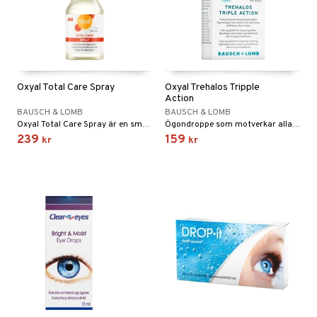
Oxyal Total Care Spray
Oxyal Trehalos Tripple
Action
BAUSCH & LOMB
BAUSCH & LOMB
Oxyal Total Care Spray är en smörjande, vårdande och förebyggande spray med fukt och lipider som återfuktar både i och runt om ögat.
Ögondroppe som motverkar alla faktorer som orsakar torra ögon.
239
159
kr
kr