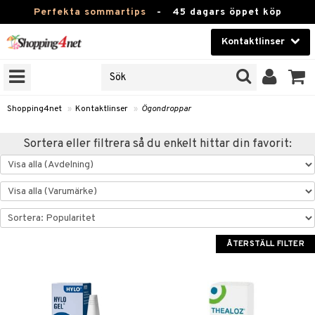
Perfekta sommartips
-
45 dagars öppet köp
Kontaktlinser
VÄLJ KONTAKTLINS
Skönhet
RNS VARUMÄRKEN
ligt att optiker säljer
Kontaktlinser
nser under egna varumärken.
Shopping4net
»
Kontaktlinser
»
Ögondroppar
 din optikers linser »
Hälsokost
Sortera eller filtrera så du enkelt hittar din favorit:
Apotek
JER
Fitness
ODUKTER
TKORT
Hem & Inredning
ÅTERSTÄLL FILTER
Leksaker, Barn & Baby
r
Varumärken
tlinser
slinser
Kampanjer