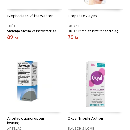
tik
Blephaclean våtservetter
Drop it Dry eyes
THÉA
DROP-IT
Smidiga sterila våtservetter som effektivt rengör ögonlock, ögonfransar och den känsliga huden runt ögat utan att irritera, till exempel vid inflammation, torra ögon, vaglar, allergi eller infektioner med kladdiga ögon samt innan och efter ögonoperation.
DROP-it moisturize för torra ögon är återfuktande, smörjande och fuktgivande lösning med aloe vera och natriumhyaluronat.
89
79
kr
kr
Artelac ögondroppar
Oxyal Tripple Action
lösning
ARTELAC
BAUSCH & LOMB