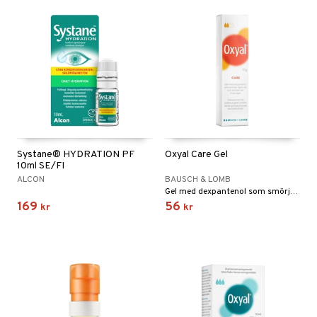
Systane® HYDRATION PF
Oxyal Care Gel
10ml SE/FI
ALCON
BAUSCH & LOMB
Gel med dexpantenol som smörjer ögats yta och skyddar det friska ögat.
169
56
kr
kr