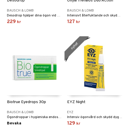
Desodrop
Oxyal Trehalos Duo Action
BAUSCH & LOMB
BAUSCH & LOMB
Desodrop hjälper dina ögon vid behandling av inflammationer inklusive infektioner, före och efter ögonkirurgi samt främjar läkningsprocessen.
Intensivt återfuktande och skyddande ögondroppar som avser att lindra och avhjälpa symtom på måttligt eller mycket torra ögon.
229
127
kr
kr
nyhet
Biotrue Eyedrops 30p
EYZ Night
BAUSCH & LOMB
EYZ
Ögondroppar i hygieniska endospipetter
Intensiv ögonvård och skydd dygnet runt – natt som dag
129
Bevaka
kr