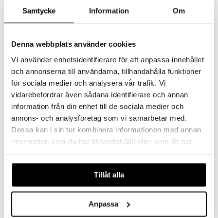
99
175
kr
kr
Samtycke
Information
Om
Denna webbplats använder cookies
Vi använder enhetsidentifierare för att anpassa innehållet
och annonserna till användarna, tillhandahålla funktioner
för sociala medier och analysera vår trafik. Vi
vidarebefordrar även sådana identifierare och annan
information från din enhet till de sociala medier och
annons- och analysföretag som vi samarbetar med.
Dessa kan i sin tur kombinera informationen med annan
Blephasol Duo
Thealoz Duo Gel
information som du har tillhandahållit eller som de har
samlat in när du har använt deras tjänster. Du godkänner
THÉA
THÉA
våra cookies vid fortsatt användande av vår webbplats.
Micellär sminkborttagning för torra/känsliga ögonlock och ögon. Passar också för dig som använder kontaktlinser.
Thealoz Duo med cellskyddande trehalos och hyaluronsyra fungerar återfuktanden och behandlar effektivt torra ögon.
109
139
Tillåt alla
kr
kr
Anpassa