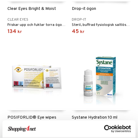
Clear Eyes Bright & Moist
Drop-it ögon
CLEAR EYES
DROP-IT
Friskar upp och fuktar torra ögon och minskar och lindrar irritation och obehag.
Steril, buffrad fysiologisk saltlösning utan konserveringsmedel med samma salthalt som naturligt finns i tårvätskan. För vuxna och barn.
134
45
kr
kr
POSIFORLID® Eye wipes
Systane Hydration 10 ml
POSIFORLID
SYSTANE
Sterila engångsvåtservetter för daglig rengöring och vård av känsliga ögonlock.
SYSTANE® HYDRATION är en smörjande ögondroppe som behandlar och ger tillfällig lindring av sveda och irritation på grund av torra ögon.