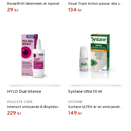
Receptfritt läkemedel, en ögondroppe som lindrar symtom vid torra ögon, samt smörjer och fuktar ögat.
Oxyal Triple Action passar alla som lider av olika symtom på torra ögon så som trötta, stressade, grusiga, brännande och/eller rinnande ögon.
29
134
kr
kr
HYLO Dual Intense
Systane Ultra 10 ml
HYLO EYE CARE
SYSTANE
Intensivt smörjande & långtidsverkande ögondroppar för behandling av kroniskt torra ögon.
Systane ULTRA är en smörjande ögondroppe som har har ett unikt system som leder till omedelbar komfort och långvarig lindring.
229
149
kr
kr