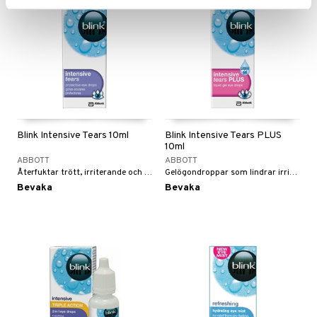
Blink Intensive Tears 10ml
Blink Intensive Tears PLUS
10ml
ABBOTT
ABBOTT
Återfuktar trött, irriterande och torra ögon. Ger en långvarig effekt.
Gelögondroppar som lindrar irriterande, torra och besvärande ögon.
Bevaka
Bevaka