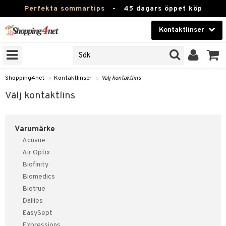
Perfekta sommartips
-
45 dagars öppet köp
Kontaktlinser
VÄLJ KONTAKTLINS
Skönhet
RNS VARUMÄRKEN
ligt att optiker säljer
Kontaktlinser
nser under egna varumärken.
Shopping4net
»
Kontaktlinser
»
Välj kontaktlins
 din optikers linser »
Hälsokost
Välj kontaktlins
Apotek
JER
Varumärke
Fitness
ODUKTER
Acuvue
Air Optix
TKORT
Hem & Inredning
Biofinity
Leksaker, Barn & Baby
Biomedics
r
Biotrue
Varumärken
tlinser
Dailies
EasySept
slinser
Kampanjer
Expressions