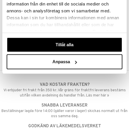
information från din enhet till de sociala medier och
annons- och analysföretag som vi samarbetar med.
Dessa kan i sin tur kombinera informationen med annan
information som du har tillhandahållit eller som de har
samlat in när du har använt deras tjänster. Du godkänner
våra cookies vid fortsatt användande av vår webbplats.
Tillåt alla
Anpassa
VAD KOSTAR FRAKTEN?
Vi erbjuder fri frakt från 350 kr. Vår gräns för fraktfri leverans bestäms
utifån vilken avdelning du handlar från. Läs mer här »
SNABBA LEVERANSER
Beställningar lagda före 14:00 (gäller varor i lager) skickas normalt ut från
oss samma dag.
GODKÄND AV LÄKEMEDELSVERKET