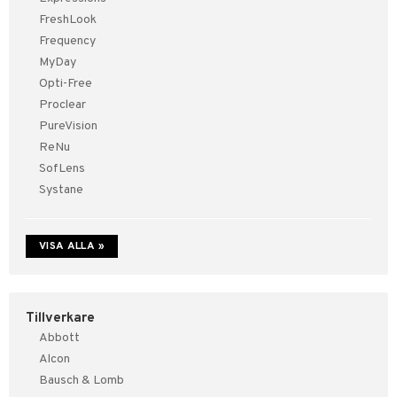
nser
FreshLook
Frequency
inser
MyDay
nser
Opti-Free
Proclear
la linser
PureVision
or
ReNu
SofLens
ppar
Systane
gon
n
VISA ALLA »
änst
Tillverkare
 & svar
Abbott
produkt
Alcon
Bausch & Lomb
elningen