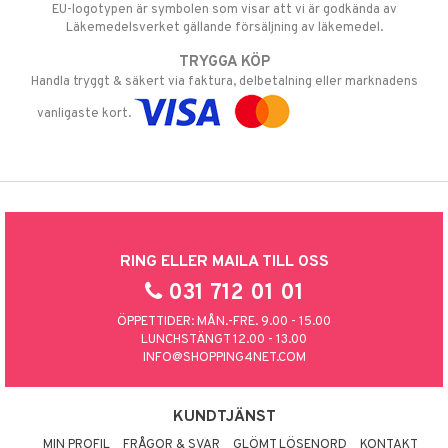
EU-logotypen är symbolen som visar att vi är godkända av
Läkemedelsverket gällande försäljning av läkemedel.
TRYGGA KÖP
Handla tryggt & säkert via faktura, delbetalning eller marknadens
vanligaste kort.
RING ELLER MAILA TILL OSS
031 712 01 01
ÖPPETTIDER: MÅN.-FRE. 9.00 - 15.00
LUNCHSTÄNGT 12.00 - 13.00
INFO@SHOPPING4NET.COM
KUNDTJÄNST
MIN PROFIL
FRÅGOR & SVAR
GLÖMT LÖSENORD
KONTAKT