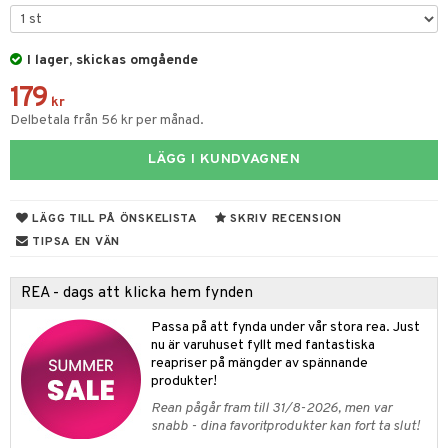
& Kastruller
I lager, skickas omgående
lsmaskiner
179
drostar
& Karaffer
kr
Delbetala från 56 kr per månad.
fe, Te & Espresso
LÄGG I KUNDVAGNEN
er & Elvispar
dknivar
rvaring
iga maskiner
vset
dskap
LÄGG TILL PÅ ÖNSKELISTA
SKRIV RECENSION
tenkokare
vslipar och Brynen
til
TIPSA EN VÄN
vtillbehör
 & Muggar
REA - dags att klicka hem fynden
kknivar
Kryddkvarnar
Passa på att fynda under vår stora rea. Just
l- & Grönsaksknivar
ngstillbehör
nu är varuhuset fyllt med fantastiska
reapriser på mängder av spännande
rbrädor
nnor
produkter!
cialknivar
Rean pågår fram till 31/8-2026, men var
way / Outdoor
snabb - dina favoritprodukter kan fort ta slut!