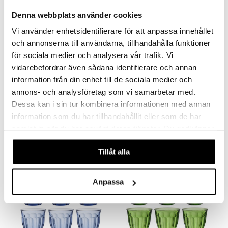
textilier
rdsredskap
Denna webbplats använder cookies
ddset
sbelysning
Vi använder enhetsidentifierare för att anpassa innehållet
dar & Täcken
e
och annonserna till användarna, tillhandahålla funktioner
för sociala medier och analysera vår trafik. Vi
an & Örngott
vidarebefordrar även sådana identifierare och annan
Finns i flera varianter
Finns i flera varianter
information från din enhet till de sociala medier och
annons- och analysföretag som vi samarbetar med.
Duralex Dricksglas Picardie 6-pack
All About You 2-pack
Dessa kan i sin tur kombinera informationen med annan
DURALEX
KOSTA BODA
information som du har tillhandahållit eller som de har
159
295
314
fr.
kr
fr.
kr
(
ord.
kr
)
samlat in när du har använt deras tjänster. Du godkänner
våra cookies vid fortsatt användande av vår webbplats.
Tillåt alla
Anpassa