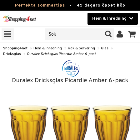
Perfekta sommartips
-
45 dagars öppet köp
Hem & Inredning
RKEN
Skönhet
JER
ODUKTER
Kontaktlinser
Shopping4net
»
Hem & Inredning
»
Kök & Servering
»
Glas
»
Dricksglas
»
Duralex Dricksglas Picardie Amber 6-pack
TKORT
Hälsokost
Apotek
Duralex Dricksglas Picardie Amber 6-pack
sinredning
Fitness
g
textilier
mpor
Hem & Inredning
g
stillbehör
bler
ngstillbehör
Leksaker, Barn & Baby
ronik
msdekoration
r
e & krokar
Varumärken
dslampor
et
msförvaring
us
Kampanjer
lampor
g
stextilier
tor & Ljusstakar
varing