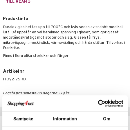
skor
ar
TILL REAN »
lådor
ietter
& Bakformar
Produktinfo
moskannor
pa tallrikar
gningsfat & Skålar
Duralex glas hettas upp till 700°C och kyls sedan av snabbt med kall
rmosmuggar
tallrikar
Bartillbehör
luft. Då uppstår en väl beräknad spänning i glaset, som gör glaset
motståndskraftigt mot stötar och slag. Glasen tål frys,
mikrovågsugn, maskindisk, värmeväxling och hårda stötar. Tillverkas i
Frankrike.
& Plädar
Finns i flera olika storlekar och färger.
s
dskuddar
textilier
Artikelnr
äder
lkar & Matare
änst
ITO92-25-XX
ddset
ör
& Plädar
liv
 & svar
dar & Täcken
tilier
Grilltillbehör
Lägsta pris senaste 30 dagarna: 179 kr
produkt
an & Örngott
elningen
Populära produkter
& insektsskydd
tik
Samtycke
Information
Om
dskuddar
k
-6%