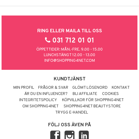
RING ELLER MAILA TILL OSS
031 712 01 01
ÖPPETTIDER: MÅN.-FRE. 9.00 - 15.00
LUNCHSTÄNGT 12.00 - 13.00
INFO@SHOPPING4NET.COM
KUNDTJÄNST
MIN PROFIL
FRÅGOR & SVAR
GLÖMT LÖSENORD
KONTAKT
ÄR DU EN INFLUENCER?
BLI AFFILIATE
COOKIES
INTEGRITETSPOLICY
KÖPVILLKOR FÖR SHOPPING4NET
OM SHOPPING4NET
SHOPPING4NET BEAUTYSTORE
TRYGG E-HANDEL
FÖLJ OSS ÄVEN PÅ