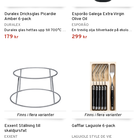
Duralex Dricksglas Picardie
Esporão Galega Extra Virgin
Amber 6-pack
Olive Oil
DURALEX
ESPORÃO
Duralex glas hettas upp till 700°C och kyls sedan av snabbt med kall luft. Då uppstår en väl beräknad spänning i glaset, som gör glaset motståndskraftigt mot stötar och slag.
En trevlig olja tillverkade på ekologiska oliver med viss sötma och ett avslut med smak av nötter.
179
299
kr
kr
Finns i flera varianter
Finns i flera varianter
Exxent Ställning till
Gafflar Laguiole 6-pack
skaldjursfat
EXXENT
LAGUIOLE STYLE DE VIE