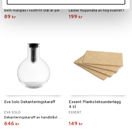
DORRE
ALESSI
Beth mätglas i rostfritt stål är perfekt när du vill göra goda drinkar.
Läcker flugsmälla av hög kvalitet från Alessi.
89
199
kr
kr
Eva Solo Dekanteringskaraff
Exxent Planksteksunderlägg
4 st
EVA SOLO
EXXENT
Dekanteringskaraff av handblåst glas gör att du får fram det bästa ur vinet.
646
149
kr
kr