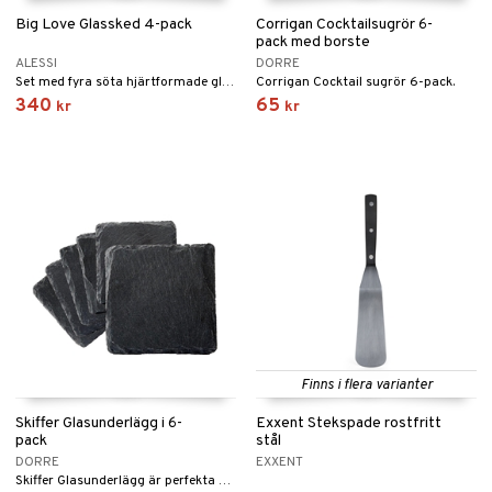
Big Love Glassked 4-pack
Corrigan Cocktailsugrör 6-
pack med borste
ALESSI
DORRE
Set med fyra söta hjärtformade glasskedar.
Corrigan Cocktail sugrör 6-pack.
340
65
kr
kr
Finns i flera varianter
Skiffer Glasunderlägg i 6-
Exxent Stekspade rostfritt
pack
stål
DORRE
EXXENT
Skiffer Glasunderlägg är perfekta när du inte vill få kondens från glaset på ditt bord.