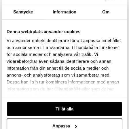
Samtycke
Information
Om
Tor Cocktailsked med sugrör
Bess Bestickhållare i
6-pack
akaciaträ
DORRE
DORRE
Denna webbplats använder cookies
Tor Cocktailsked för dina drinkar.
Bess bestickhållare är perfekt för att förvara vackra bestick på köksbänken eller för en mingelbuffé.
Vi använder enhetsidentifierare för att anpassa innehållet
102
232
kr
kr
och annonserna till användarna, tillhandahålla funktioner
för sociala medier och analysera vår trafik. Vi
vidarebefordrar även sådana identifierare och annan
information från din enhet till de sociala medier och
annons- och analysföretag som vi samarbetar med.
Dessa kan i sin tur kombinera informationen med annan
information som du har tillhandahållit eller som de har
samlat in när du har använt deras tjänster. Du godkänner
våra cookies vid fortsatt användande av vår webbplats.
Tillåt alla
Beth Mätglas 3-5 cl vändbart
Dr.Skud Flugsmälla
Anpassa