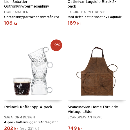
Lion Sabatier
Ostknivar Laguiole Black 3-
Ostronkniv/parmesankniv
pack
LION SABATIER
LAGUIOLE STYLE DE VIE
Ostronkniv/parmesankniv från Franska Lion Sabatier.
Med detta ostknivsset av Laguiole Style de Vie blir skärning av ost en riktig fest.
106
189
kr
kr
-9%
Picknick Kaffekopp 4-pack
Scandinavian Home Förkläde
Vintage Läder
SAGAFORM DESIGN
SCANDINAVIAN HOME
4-pack kaffemuggar från Sagaforms picknick-serie.
202
749
221
kr
(
ord.
kr
)
kr