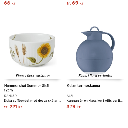
66
69
kr
fr.
kr
Finns i flera varianter
Finns i flera varianter
Hammershøi Summer Skål
Kulan termoskanna
12cm
KÄHLER
ALFI
Duka soffbordet med dessa skålar för att skapa en glad och mysig sommaratmosfär och njut av något gott i trädgården, på terrassen, balkongen eller i sommarstugan.
Kannan är en klassiker i Alfis sortiment med sin speciella kulformade kropp.
221
379
fr.
kr
kr