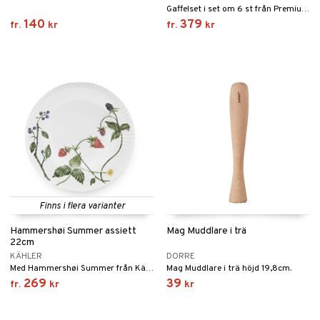
Gaffelset i set om 6 st från Premium Line of Laguiole Style de Vie. Med dessa gafflar gör du ditt set med stekknivar helt komplett.
140
379
fr.
kr
fr.
kr
Finns i flera varianter
Hammershøi Summer assiett
Mag Muddlare i trä
22cm
KÄHLER
DORRE
Med Hammershøi Summer från Kähler kan du nästan känna solens strålar och den ljumma sommarvinden när du dukar upp för kaffe och något gott på terrassen, altanen eller i sommarstugan.
Mag Muddlare i trä höjd 19,8cm.
269
39
fr.
kr
kr