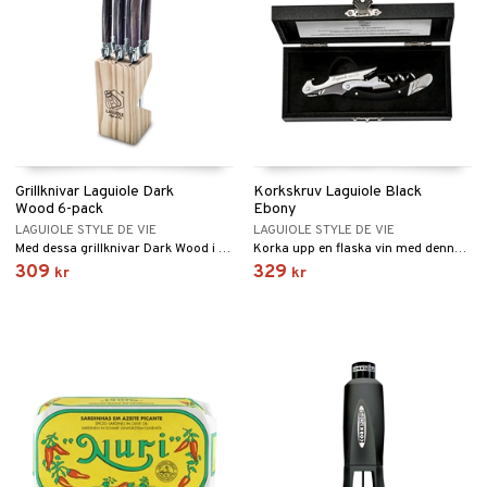
Grillknivar Laguiole Dark
Korkskruv Laguiole Black
Wood 6-pack
Ebony
LAGUIOLE STYLE DE VIE
LAGUIOLE STYLE DE VIE
Med dessa grillknivar Dark Wood i set om 6 st från Premium Line of Laguiole Style de Vie skär du enkelt en god köttbit.
Korka upp en flaska vin med denna högkvalitativa korkskruv Black Ebenholts från Luxury Line of Laguiole Style de Vie.
309
329
kr
kr