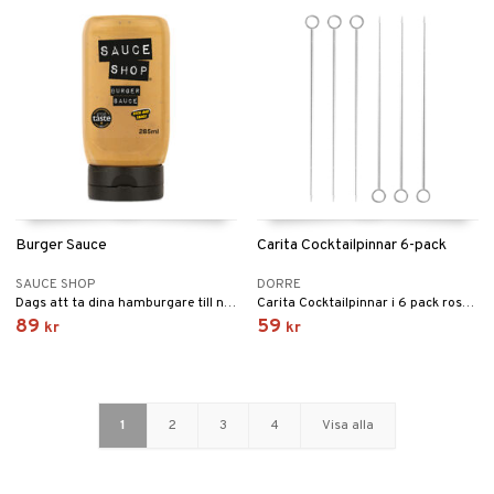
Burger Sauce
Carita Cocktailpinnar 6-pack
SAUCE SHOP
DORRE
Dags att ta dina hamburgare till nästa nivå tillsammans med denna syrliga, rökiga smakexplosion.
Carita Cocktailpinnar i 6 pack rostfri 10,5 cm.
89
59
kr
kr
1
2
3
4
Visa alla