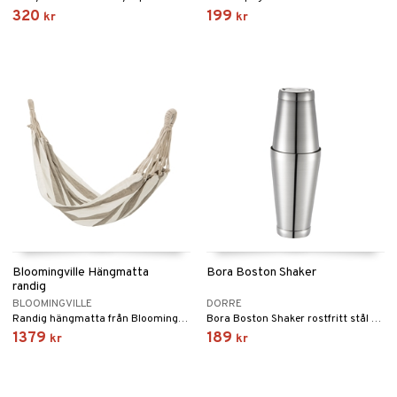
320
199
kr
kr
Bloomingville Hängmatta
Bora Boston Shaker
randig
BLOOMINGVILLE
DORRE
Randig hängmatta från Bloomingville.
Bora Boston Shaker rostfritt stål 2 delar 500 + 700 ML.
1379
189
kr
kr