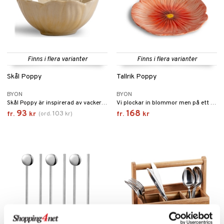
Finns i flera varianter
Finns i flera varianter
Skål Poppy
Tallrik Poppy
BYON
BYON
Skål Poppy är inspirerad av vacker vallmo och kombinerar det klassiska med det lekfulla.
Vi plockar in blommor men på ett helt nytt sätt. Tallrik Poppy är inspirerad av vacker vallmo och kombinerar det klassiska med det lekfulla.
93
168
103
fr.
kr
(
ord.
kr
)
fr.
kr