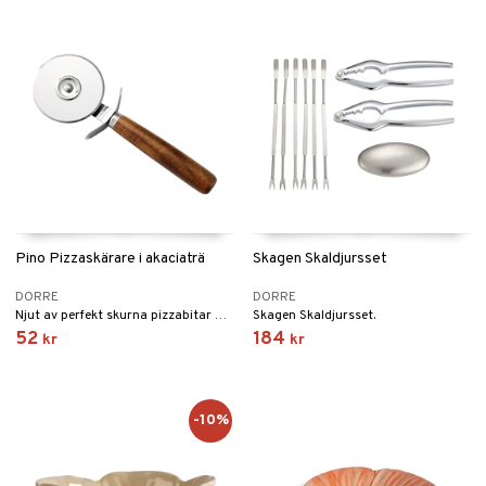
Pino Pizzaskärare i akaciaträ
Skagen Skaldjursset
DORRE
DORRE
Njut av perfekt skurna pizzabitar med vår pizzakniv Pino.
Skagen Skaldjursset.
52
184
kr
kr
-10%