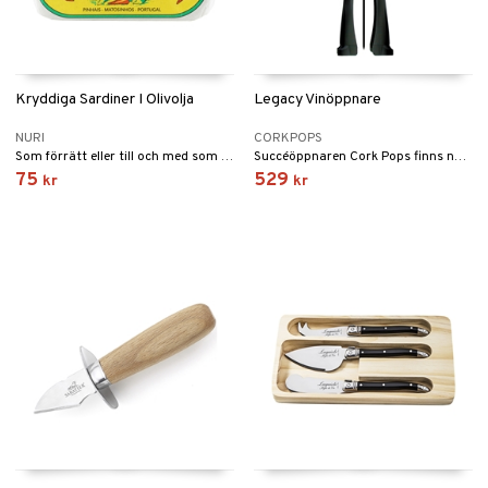
Kryddiga Sardiner I Olivolja
Legacy Vinöppnare
NURI
CORKPOPS
Som förrätt eller till och med som måltid, på en toast, i en smörgås, en gourmeträtt, en sommarsallad.
Succéöppnaren Cork Pops finns nu även som Cork Pops Legacy.
75
529
kr
kr