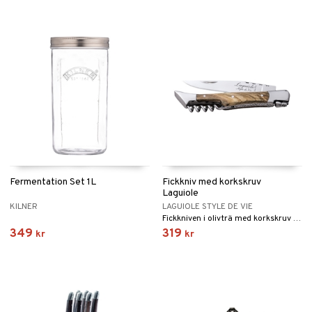
Fermentation Set 1L
Fickkniv med korkskruv
Laguiole
KILNER
LAGUIOLE STYLE DE VIE
Fickkniven i olivträ med korkskruv från Laguiole Style de Vie gör det enkelt att öppna en flaska vin.
349
319
kr
kr