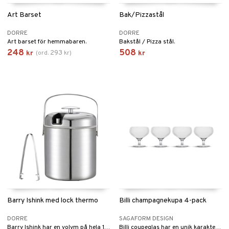
Art Barset
Bak/Pizzastål
DORRE
DORRE
Art barset för hemmabaren.
Bakstål / Pizza stål.
248
508
293
kr
(
ord.
kr
)
kr
Barry Ishink med lock thermo
Billi champagnekupa 4-pack
DORRE
SAGAFORM DESIGN
Barry Ishink har en volym på hela 1,3 liter och passar perfekt för att ha välkyld is till alla drinktillfällen eller till sommarkalaset.
Billi coupeglas har en unik karakteristisk design som tydligt representerar Sagaform. Med sin distinkta, rundade kupa smyckad med ränder och sin låga fot är detta coupeglas inte bara vackert utan också otroligt funktionellt.