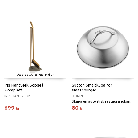
Finns i flera varianter
Iris Hantverk Sopset
Sutton Smältkupa för
Komplett
smashburger
IRIS HANTVERK
DORRE
Skapa en autentisk restaurangkänsla med Sutton smältkupa, perfekt för att smälta ost på din smashburger.
699
80
kr
kr