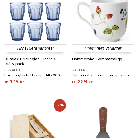
Finns i flera varianter
Finns i flera varianter
Duralex Dricksglas Picardie
Hammershøi Sommarmugg
Blå 6-pack
DURALEX
KÄHLER
Duralex glas hettas upp till 700°C och kyls sedan av snabbt med kall luft. Då uppstår en väl beräknad spänning i glaset, som gör glaset motståndskraftigt mot stötar och slag.
Hammershøi Summer är själva essensen av sommaren i full blom, förevigad på utvalda delar i Kählers populära Hammershøi-serie.
179
229
fr.
kr
fr.
kr
-7%