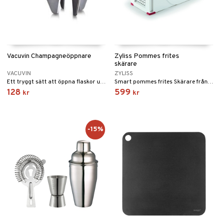
Vacuvin Champagneöppnare
Zyliss Pommes frites
skärare
VACUVIN
ZYLISS
Ett tryggt sätt att öppna flaskor utan att poppa korken med en enkel vridningsrörelse.
Smart pommes frites Skärare från Zyliss med två olika blad.
128
599
kr
kr
-15%