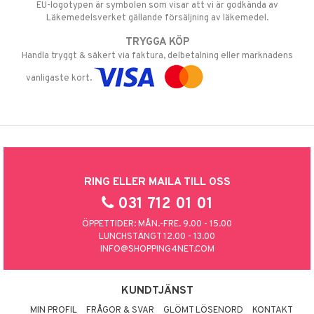
EU-logotypen är symbolen som visar att vi är godkända av
Läkemedelsverket gällande försäljning av läkemedel.
TRYGGA KÖP
Handla tryggt & säkert via faktura, delbetalning eller marknadens
vanligaste kort.
RING ELLER MAILA TILL OSS
031 712 01 01
ÖPPETTIDER: MÅN.-FRE. 9.00 - 15.00
LUNCHSTÄNGT 12.00 - 13.00
INFO@SHOPPING4NET.COM
KUNDTJÄNST
MIN PROFIL
FRÅGOR & SVAR
GLÖMT LÖSENORD
KONTAKT