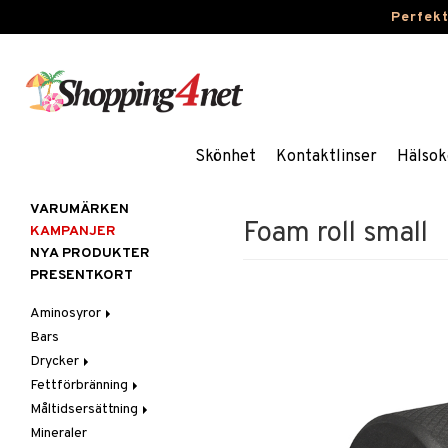
Perfek
Skönhet
Kontaktlinser
Hälsok
VARUMÄRKEN
Foam roll small
KAMPANJER
NYA PRODUKTER
PRESENTKORT
Aminosyror
Bars
Kapslar & Tabletter
Drycker
Pulver & Drycker
Fettförbränning
Sportdrycker
Måltidsersättning
Kapslar & Tabletter
Mineraler
Pulver & Drycker