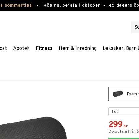
ta sommartips
-
Köp nu, betala i oktober -
45 dagars ö
ost
Apotek
Fitness
Hem & Inredning
Leksaker, Barn 
Foam r
299
kr
Delbetala från 