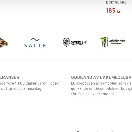
BODYGUARD
185
kr
VERANSER
GODKÄND AV LÄKEMEDELSV
gda före 14:00 (gäller varor i lager)
EU-logotypen är symbolen som visar
 ut från oss samma dag.
godkända av Läkemedelsverket gä
försäljning av läkemedel.