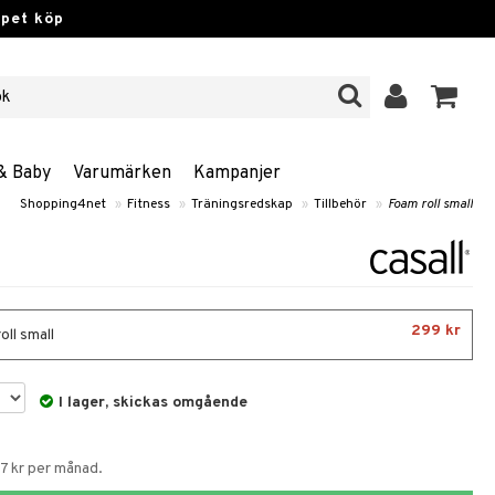
ppet köp
& Baby
Varumärken
Kampanjer
Shopping4net
»
Fitness
»
Träningsredskap
»
Tillbehör
»
Foam roll small
299 kr
oll small
I lager, skickas omgående
67 kr per månad.