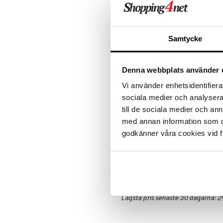
Rean pågår
favoritprod
TILL REA
Samtycke
Produktinfo
Syftet är att minska risken för s
Denna webbplats använder 
tryck på musklerna påverka kropp
muskelgrupperna fram och tillbak
Vi använder enhetsidentifierar
upp eller efter träning för snabb
sociala medier och analysera 
Storlek: 31,0x15,0x15,0 cm
till de sociala medier och a
Vikt: 0,4 kg
med annan information som du 
godkänner våra cookies vid f
Förpackning: 32,0x16,0x16,0 cm
Artikelnr
FFRS3-C9-1
Lägsta pris senaste 30 dagarna: 2