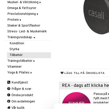
Muskel- & Viktökning
Omega & Fettsyror
Aminosyror
Prestationshöjning
Gainer
Protein
Kreatin
Kreatin
Shaker & Sportflaskor
Övriga
Övriga
Blandat protein
Stress- Led- & Muskelvärk
Pre-Workout
Soja- & Äggprotein
Träningsredskap
Vassleprotein
Kondition
Styrka
Tillbehör
Träningstillbehör
Vitaminer
Gåstav
Yoga & Pilates
Övrigt
LÄGG TILL PÅ ÖNSKELISTA
Stöd & Skydd
Mattor
Kundtjänst
Tillbehör
Armbåge
REA - dags att klicka 
Frågor & svar
Handled
Passa på a
Önska produkt
Knä
fyllt med 
Om avdelningen
Vad
produkter
Vrist
Vår butik