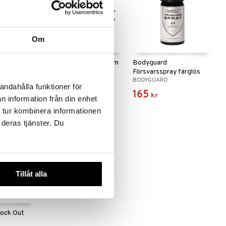
Om
 varianter
 Multi
Casall Massage Ball 7cm
Bodyguard
Försvarsspray färglös
CASALL
BODYGUARD
andahålla funktioner för
129
165
kr
kr
n information från din enhet
 tur kombinera informationen
 deras tjänster. Du
Tillåt alla
ock Out