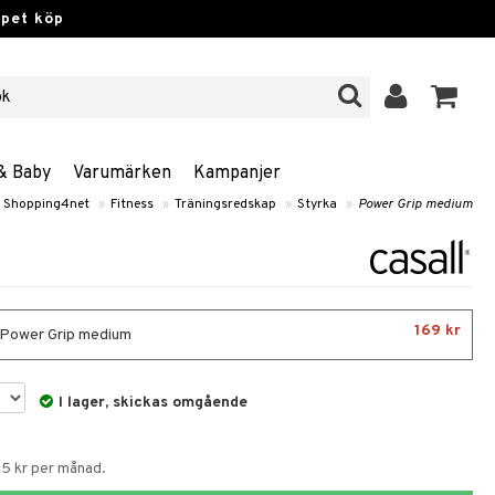
ppet köp
& Baby
Varumärken
Kampanjer
Shopping4net
»
Fitness
»
Träningsredskap
»
Styrka
»
Power Grip medium
169 kr
- Power Grip medium
I lager, skickas omgående
55 kr per månad.