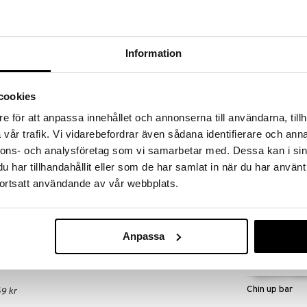
 fram till 31/8-2026, men var snabb - dina
ukter kan fort ta slut!
N »
Information
AB roller
sredskapet. Mjuka handtag. Enkelt att ta med.
cookies
et eller arbetar på kontor hela dagarna så är power
CASALL
d- och underarmsmusklerna. Detta klassiska
e för att anpassa innehållet och annonserna till användarna, tillh
289
andtag och säljs parvis.
kr
vår trafik. Vi vidarebefordrar även sådana identifierare och anna
nnons- och analysföretag som vi samarbetar med. Dessa kan i sin
mmi (NBR). Metall: Stål
har tillhandahållit eller som de har samlat in när du har använt
ortsatt användande av vår webbplats.
Anpassa
Chin up bar
9 kr