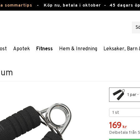
ta sommartips
-
Köp nu, betala i oktober -
45 dagars ö
ost
Apotek
Fitness
Hem & Inredning
Leksaker, Barn 
ium
1 par 
169
kr
Delbetala från 