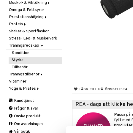
Muskel- & Viktökning
Omega & Fettsyror
Aminosyror
Prestationshöjning
Gainer
Protein
Kreatin
Kreatin
Shaker & Sportflaskor
Övriga
Övriga
Blandat protein
Stress- Led- & Muskelvärk
Pre-Workout
Soja- & Äggprotein
Träningsredskap
Vassleprotein
Kondition
Styrka
Tillbehör
Träningstillbehör
Vitaminer
Gåstav
Yoga & Pilates
Övrigt
LÄGG TILL PÅ ÖNSKELISTA
Stöd & Skydd
Mattor
Kundtjänst
Tillbehör
Armbåge
REA - dags att klicka 
Frågor & svar
Handled
Passa på a
Önska produkt
Knä
fyllt med 
Om avdelningen
Vad
produkter
Vrist
Vår butik