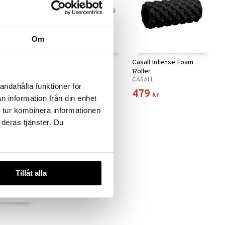
Om
Balance board
Casall Intense Foam
Roller
CASALL
CASALL
andahålla funktioner för
399
479
kr
kr
n information från din enhet
 tur kombinera informationen
 deras tjänster. Du
Tillåt alla