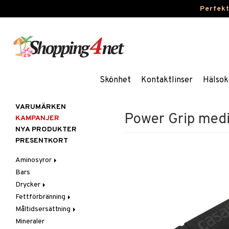
Perfek
Skönhet
Kontaktlinser
Hälsok
VARUMÄRKEN
Power Grip med
KAMPANJER
NYA PRODUKTER
PRESENTKORT
Aminosyror
Bars
Kapslar & Tabletter
Drycker
Pulver & Drycker
Fettförbränning
Sportdrycker
Måltidsersättning
Kapslar & Tabletter
Mineraler
Pulver & Drycker