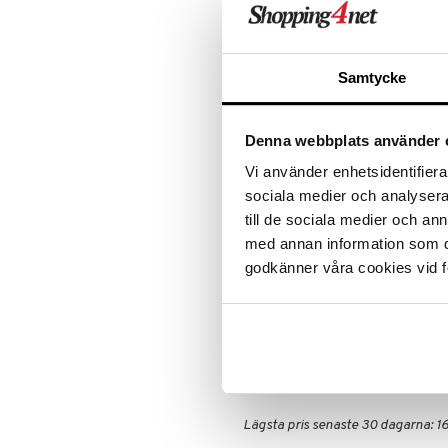
Rean pågår
favoritprod
TILL REA
Samtycke
Produktinfo
Bästa hand och underarms träning
Denna webbplats använder 
Oavsett om du är en vältränad atl
grip den bästa träningen för han
Vi använder enhetsidentifierar
styrketräningsredskap har mjuka h
sociala medier och analysera 
till de sociala medier och a
Handtag: Polypropen och Nitrilgu
Medium resistance 20kg
med annan information som du 
godkänner våra cookies vid f
Storlek: 13,0x9,5x2,7 cm
Vikt: 0,25 kg
Artikelnr
FPGM0-C9-1
Lägsta pris senaste 30 dagarna: 16