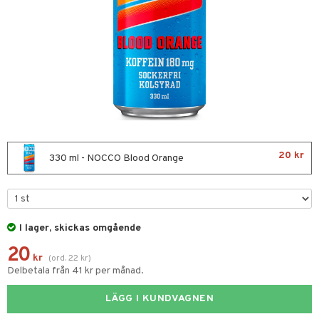
& Viktökning
Fettsyror
yror
onshöjning
Sportflaskor
 protein
ed- & Muskelvärk
rkout
 Äggprotein
20 kr
330 ml - NOCCO Blood Orange
redskap
rotein
illbehör
ion
r
I lager, skickas omgående
ilates
ör
20
kr
(
ord.
22
kr
)
 Skydd
Delbetala från 41 kr per månad.
änst
mbåge
ör
LÄGG I KUNDVAGNEN
 & svar