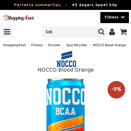
Perfekta sommartips
-
45 dagars öppet köp
Fitness
RKEN
Skönhet
JER
ODUKTER
Kontaktlinser
Shopping4net
»
Fitness
»
Drycker
»
Sportdrycker
»
NOCCO Blood Orange
TKORT
Hälsokost
Apotek
ror
NOCCO Blood Orange
 & Tabletter
Fitness
& Drycker
-9%
Hem & Inredning
rycker
Leksaker, Barn & Baby
ränning
Varumärken
rsättning
 & Tabletter
Kampanjer
& Drycker