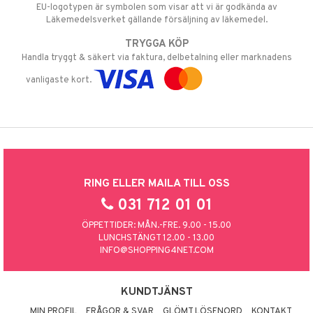
EU-logotypen är symbolen som visar att vi är godkända av
Läkemedelsverket gällande försäljning av läkemedel.
TRYGGA KÖP
Handla tryggt & säkert via faktura, delbetalning eller marknadens
vanligaste kort.
RING ELLER MAILA TILL OSS
031 712 01 01
ÖPPETTIDER: MÅN.-FRE. 9.00 - 15.00
LUNCHSTÄNGT 12.00 - 13.00
INFO@SHOPPING4NET.COM
KUNDTJÄNST
MIN PROFIL
FRÅGOR & SVAR
GLÖMT LÖSENORD
KONTAKT