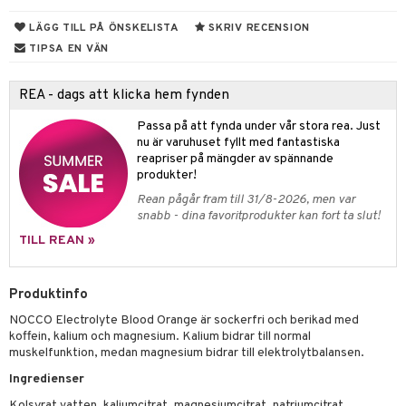
ndled
produkt
LÄGG TILL PÅ ÖNSKELISTA
SKRIV RECENSION
ä
elningen
TIPSA EN VÄN
d
tik
st
REA - dags att klicka hem fynden
Passa på att fynda under vår stora rea. Just
nu är varuhuset fyllt med fantastiska
reapriser på mängder av spännande
produkter!
Rean pågår fram till 31/8-2026, men var
snabb - dina favoritprodukter kan fort ta slut!
TILL REAN »
Produktinfo
NOCCO Electrolyte Blood Orange är sockerfri och berikad med
koffein, kalium och magnesium. Kalium bidrar till normal
muskelfunktion, medan magnesium bidrar till elektrolytbalansen.
Ingredienser
Kolsyrat vatten, kaliumcitrat, magnesiumcitrat, natriumcitrat,