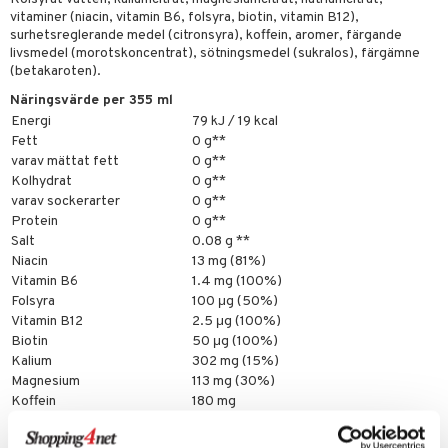
vitaminer (niacin, vitamin B6, folsyra, biotin, vitamin B12),
surhetsreglerande medel (citronsyra), koffein, aromer, färgande
livsmedel (morotskoncentrat), sötningsmedel (sukralos), färgämne
(betakaroten).
Näringsvärde per 355 ml
Energi
79 kJ / 19 kcal
Fett
0 g**
varav mättat fett
0 g**
Kolhydrat
0 g**
varav sockerarter
0 g**
Protein
0 g**
Salt
0.08 g **
Niacin
13 mg (81%)
Vitamin B6
1.4 mg (100%)
Folsyra
100 μg (50%)
Vitamin B12
2.5 μg (100%)
Biotin
50 μg (100%)
Kalium
302 mg (15%)
Magnesium
113 mg (30%)
Koffein
180 mg
*DRI = Dagligt referensintag
**DRI ej fastställt