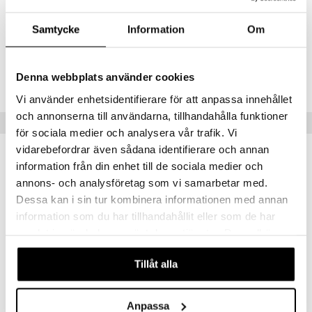
Artikelnr
Samtycke
Information
Om
FNBO0-PK-330
Denna webbplats använder cookies
Lägsta pris senaste 30 dagarna: 20 kr
Vi använder enhetsidentifierare för att anpassa innehållet
och annonserna till användarna, tillhandahålla funktioner
Populära produkter
för sociala medier och analysera vår trafik. Vi
vidarebefordrar även sådana identifierare och annan
information från din enhet till de sociala medier och
annons- och analysföretag som vi samarbetar med.
Dessa kan i sin tur kombinera informationen med annan
information som du har tillhandahållit eller som de har
samlat in när du har använt deras tjänster. Du godkänner
våra cookies vid fortsatt användande av vår webbplats.
Tillåt alla
Clear Electrolytes Raspberry
Barebells Milkshake Chocolate
Anpassa
SWEDISH SUPPLEMENTS
BAREBELLS