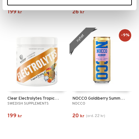
199
26
kr
kr
-9%
nyhet
Clear Electrolytes Tropical Breeze
NOCCO Goldiberry Summer Edition
SWEDISH SUPPLEMENTS
NOCCO
199
20
22
kr
kr
(
ord.
kr
)