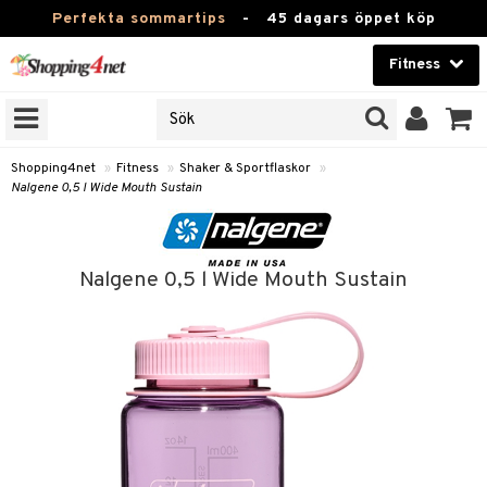
Perfekta sommartips
-
45 dagars öppet köp
Fitness
RKEN
Skönhet
JER
ODUKTER
Kontaktlinser
Shopping4net
»
Fitness
»
Shaker & Sportflaskor
»
Nalgene 0,5 l Wide Mouth Sustain
TKORT
Hälsokost
Apotek
ror
Nalgene 0,5 l Wide Mouth Sustain
 & Tabletter
Fitness
& Drycker
Hem & Inredning
ränning
rycker
Leksaker, Barn & Baby
rsättning
 & Tabletter
Varumärken
& Drycker
Kampanjer
& Viktökning