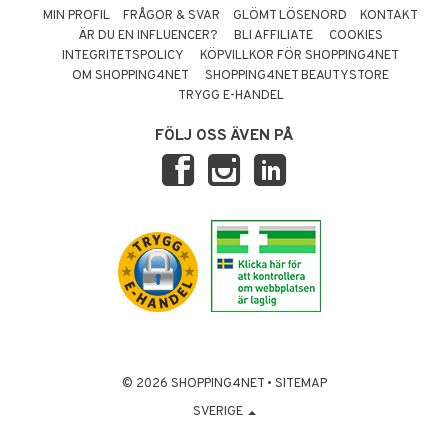
MIN PROFIL
FRÅGOR & SVAR
GLÖMT LÖSENORD
KONTAKT
ÄR DU EN INFLUENCER?
BLI AFFILIATE
COOKIES
INTEGRITETSPOLICY
KÖPVILLKOR FÖR SHOPPING4NET
OM SHOPPING4NET
SHOPPING4NET BEAUTYSTORE
TRYGG E-HANDEL
FÖLJ OSS ÄVEN PÅ
© 2026 SHOPPING4NET
•
SITEMAP
SVERIGE