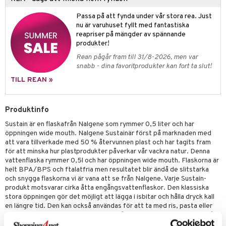
Passa på att fynda under vår stora rea. Just
nu är varuhuset fyllt med fantastiska
reapriser på mängder av spännande
produkter!
Rean pågår fram till 31/8-2026, men var
snabb - dina favoritprodukter kan fort ta slut!
TILL REAN »
Produktinfo
Sustain är en flaskafrån Nalgene som rymmer 0,5 liter och har
öppningen wide mouth. Nalgene Sustainär först på marknaden med
att vara tillverkade med 50 % återvunnen plast och har tagits fram
för att minska hur plastprodukter påverkar vår vackra natur. Denna
vattenflaska rymmer 0,5l och har öppningen wide mouth. Flaskorna är
helt BPA/BPS och ftalatfria men resultatet blir ändå de slitstarka
och snygga flaskorna vi är vana att se från Nalgene. Varje Sustain-
produkt motsvarar cirka åtta engångsvattenflaskor. Den klassiska
stora öppningen gör det möjligt att lägga i isbitar och hålla dryck kall
en längre tid. Den kan också användas för att ta med ris, pasta eller
för att förvara elektronik som alltid måste vara torr. Graderingen på
sidan gör det enkelt att hålla koll på dagens vätskeintag. Flaskan