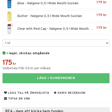
175 kr
Blue - Nalgene 0,5 l Wide Mouth Sustain
elningen
d
tik
175 kr
Butter - Nalgene 0,5 l Wide Mouth Sustain
st
175 kr
Clear with Red Cap - Nalgene 0,5 l Wide Mouth Sustain
I lager, skickas omgående
175
kr
Delbetala från 55 kr per månad.
LÄGG I KUNDVAGNEN
LÄGG TILL PÅ ÖNSKELISTA
SKRIV RECENSION
TIPSA EN VÄN
REA - dags att klicka hem fynden