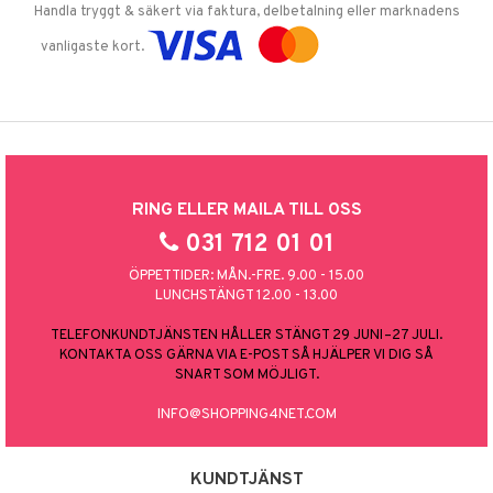
Handla tryggt & säkert via faktura, delbetalning eller marknadens
vanligaste kort.
RING ELLER MAILA TILL OSS
031 712 01 01
ÖPPETTIDER: MÅN.-FRE. 9.00 - 15.00
LUNCHSTÄNGT 12.00 - 13.00
TELEFONKUNDTJÄNSTEN HÅLLER STÄNGT 29 JUNI–27 JULI.
KONTAKTA OSS GÄRNA VIA E-POST SÅ HJÄLPER VI DIG SÅ
SNART SOM MÖJLIGT.
INFO@SHOPPING4NET.COM
KUNDTJÄNST