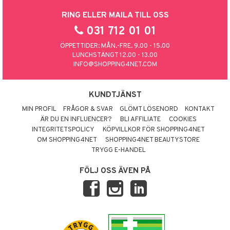
RING ELLER MAILA TILL OSS
031 712 01 01
ÖPPETTIDER: MÅN.-FRE. 9.00 - 15.00
LUNCHSTÄNGT 12.00 - 13.00
INFO@SHOPPING4NET.COM
KUNDTJÄNST
MIN PROFIL
FRÅGOR & SVAR
GLÖMT LÖSENORD
KONTAKT
ÄR DU EN INFLUENCER?
BLI AFFILIATE
COOKIES
INTEGRITETSPOLICY
KÖPVILLKOR FÖR SHOPPING4NET
OM SHOPPING4NET
SHOPPING4NET BEAUTYSTORE
TRYGG E-HANDEL
FÖLJ OSS ÄVEN PÅ