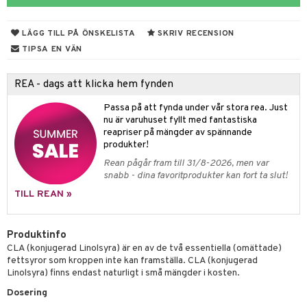
ndled
produkt
ä
LÄGG TILL PÅ ÖNSKELISTA
SKRIV RECENSION
elningen
d
TIPSA EN VÄN
tik
st
REA - dags att klicka hem fynden
Passa på att fynda under vår stora rea. Just
nu är varuhuset fyllt med fantastiska
reapriser på mängder av spännande
produkter!
Rean pågår fram till 31/8-2026, men var
snabb - dina favoritprodukter kan fort ta slut!
TILL REAN »
Produktinfo
CLA (konjugerad Linolsyra) är en av de två essentiella (omättade)
fettsyror som kroppen inte kan framställa. CLA (konjugerad
Linolsyra) finns endast naturligt i små mängder i kosten.
Dosering