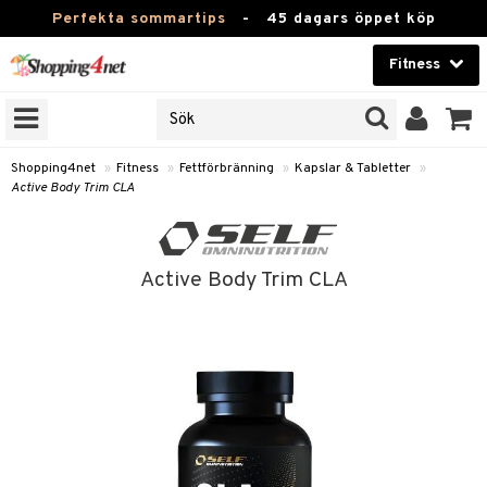
Perfekta sommartips
-
45 dagars öppet köp
Fitness
RKEN
Skönhet
JER
ODUKTER
Kontaktlinser
Shopping4net
»
Fitness
»
Fettförbränning
»
Kapslar & Tabletter
»
Active Body Trim CLA
TKORT
Hälsokost
Apotek
ror
Active Body Trim CLA
 & Tabletter
Fitness
& Drycker
Hem & Inredning
ränning
rycker
Leksaker, Barn & Baby
r & Tabletter
Varumärken
rsättning
Kampanjer
& Drycker