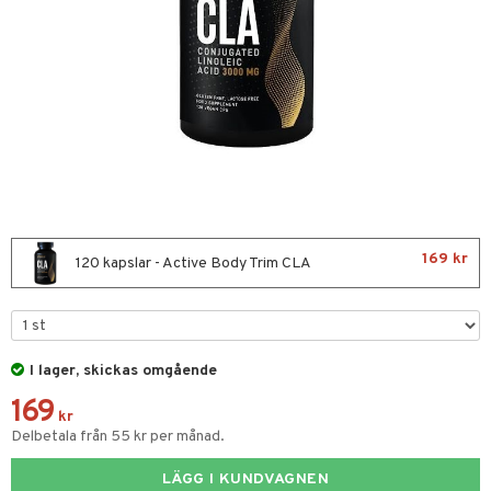
& Viktökning
Fettsyror
yror
onshöjning
Sportflaskor
 protein
ed- & Muskelvärk
rkout
 Äggprotein
169 kr
redskap
rotein
120 kapslar - Active Body Trim CLA
illbehör
ion
r
I lager, skickas omgående
ilates
ör
169
 Skydd
kr
änst
Delbetala från 55 kr per månad.
mbåge
ör
 & svar
LÄGG I KUNDVAGNEN