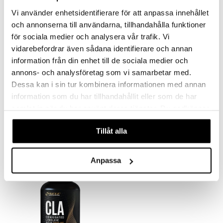
Vi använder enhetsidentifierare för att anpassa innehållet
och annonserna till användarna, tillhandahålla funktioner
för sociala medier och analysera vår trafik. Vi
vidarebefordrar även sådana identifierare och annan
information från din enhet till de sociala medier och
annons- och analysföretag som vi samarbetar med.
Dessa kan i sin tur kombinera informationen med annan
information som du har tillhandahållit eller som de har
Ripped Burn
SELF Waterloss
SELF OMNINUTRITION
SELF OMNINUTRITION
samlat in när du har använt deras tjänster. Du godkänner
våra cookies vid fortsatt användande av vår webbplats.
429
269
kr
kr
Tillåt alla
Anpassa