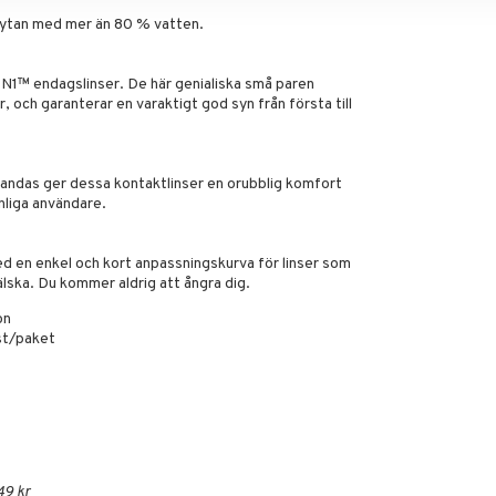
sytan med mer än 80 % vatten.
ON1™ endagslinser. De här genialiska små paren
, och garanterar en varaktigt god syn från första till
andas ger dessa kontaktlinser en orubblig komfort
liga användare.
 en enkel och kort anpassningskurva för linser som
 älska. Du kommer aldrig att ångra dig.
on
st/paket
49 kr