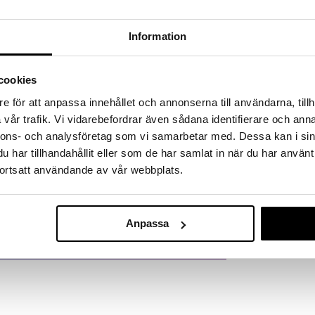
Information
Acuvue Oasys
Astigmatism
cookies
JOHNSON & JO
399
kr
e för att anpassa innehållet och annonserna till användarna, tillh
vår trafik. Vi vidarebefordrar även sådana identifierare och anna
nnons- och analysföretag som vi samarbetar med. Dessa kan i sin
har tillhandahållit eller som de har samlat in när du har använt
ortsatt användande av vår webbplats.
Anpassa