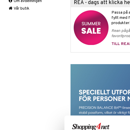
Om avdelningen
REA - dags att klicka 
Vår butik
Passa på a
fyllt med 
produkter
Rean pågår
favoritprod
TILL REA