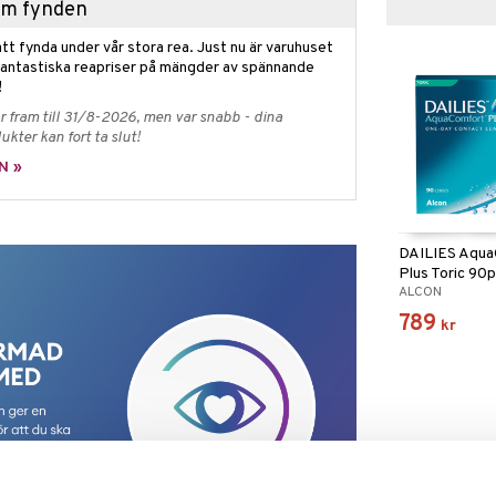
hem fynden
tt fynda under vår stora rea. Just nu är varuhuset
fantastiska reapriser på mängder av spännande
!
 fram till 31/8-2026, men var snabb - dina
ukter kan fort ta slut!
N »
DAILIES Aqu
Plus Toric 90
ALCON
789
kr