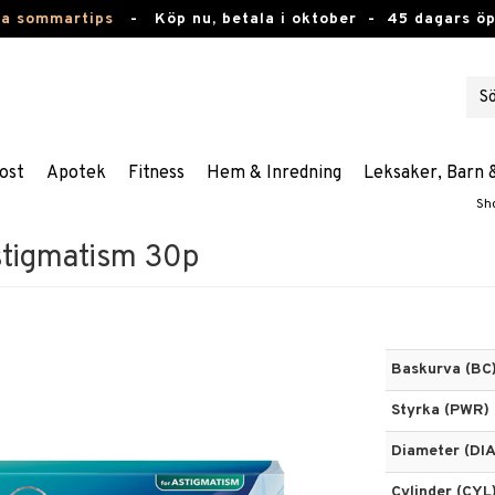
ta sommartips
-
Köp nu, betala i oktober -
45 dagars ö
ost
Apotek
Fitness
Hem & Inredning
Leksaker, Barn 
Sh
Astigmatism 30p
Baskurva (BC
Styrka (PWR)
Diameter (DIA
Cylinder (CYL