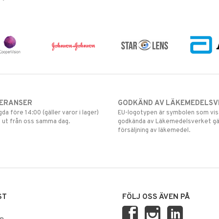
VERANSER
GODKÄND AV LÄKEMEDELSV
gda före 14:00 (gäller varor i lager)
EU-logotypen är symbolen som visar
 ut från oss samma dag.
godkända av Läkemedelsverket gä
försäljning av läkemedel.
ST
FÖLJ OSS ÄVEN PÅ