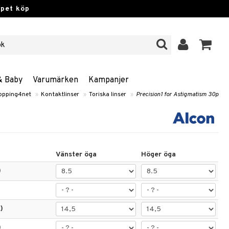
ppet köp
& Baby
Varumärken
Kampanjer
opping4net
»
Kontaktlinser
»
Toriska linser
»
Precision1 for Astigmatism 30p
Vänster öga
Höger öga
)
)
)