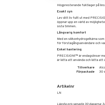
Högpresterande fuktlager på lin
Exakt syn
Lev ditt liv fullt ut med PRECISI
öppnar upp en värld av möjligheter
sista timmen.
Långvarig komfort
Med en silikonhydrogelkärna som 
för förstagångsanvändare och van
Enkel hantering
PRECISION1™ är endagslinser med
är lätta att använda och lätta att
Tillverkare
Alc
Förpackade
30 
Artikelnr
LN
Lägsta pris senaste 30 dagarna: 3