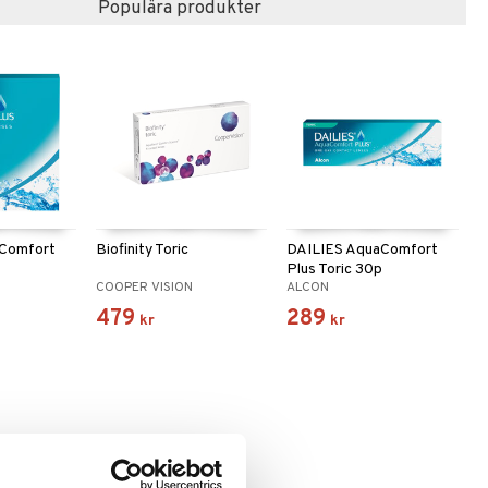
Populära produkter
aComfort
Biofinity Toric
DAILIES AquaComfort
p
Plus Toric 30p
COOPER VISION
ALCON
479
289
kr
kr