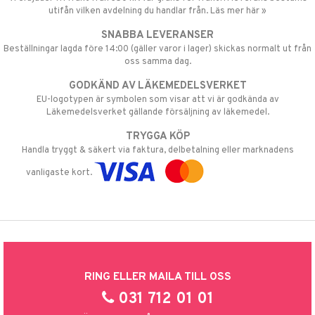
utifån vilken avdelning du handlar från. Läs mer här »
SNABBA LEVERANSER
Beställningar lagda före 14:00 (gäller varor i lager) skickas normalt ut från
oss samma dag.
GODKÄND AV LÄKEMEDELSVERKET
EU-logotypen är symbolen som visar att vi är godkända av
Läkemedelsverket gällande försäljning av läkemedel.
TRYGGA KÖP
Handla tryggt & säkert via faktura, delbetalning eller marknadens
vanligaste kort.
RING ELLER MAILA TILL OSS
031 712 01 01