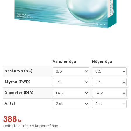
nser
inser
nser
la linser
or
ppar
Vänster öga
Höger öga
gon
Baskurva (BC)
n
Styrka (PWR)
Diameter (DIA)
änst
Antal
 & svar
produkt
388
kr
Delbetala från 75 kr per månad.
elningen