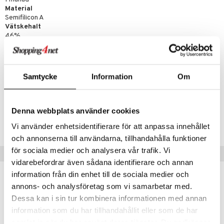
Material
Semifilicon A
Vätskehalt
46%
Hanteringsfärgade
Ja
Samtycke
Information
Om
Artikelnr
LUA
Denna webbplats använder cookies
Lägsta pris senaste 30 dagarna: 388 kr
Vi använder enhetsidentifierare för att anpassa innehållet
och annonserna till användarna, tillhandahålla funktioner
för sociala medier och analysera vår trafik. Vi
Tips till dig
vidarebefordrar även sådana identifierare och annan
information från din enhet till de sociala medier och
annons- och analysföretag som vi samarbetar med.
Dessa kan i sin tur kombinera informationen med annan
information som du har tillhandahållit eller som de har
samlat in när du har använt deras tjänster. Du godkänner