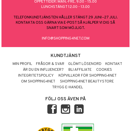
ÖPPETTIDER: MÅN.-FRE. 9.00 - 15.00
LUNCHSTÄNGT 12.00 - 13.00
TELEFONKUNDTJÄNSTEN HÅLLER STÄNGT 29 JUNI–27 JULI.
KONTAKTA OSS GÄRNA VIA E-POST SÅ HJÄLPER VI DIG SÅ
SNART SOM MÖJLIGT.
INFO@SHOPPING4NET.COM
KUNDTJÄNST
MIN PROFIL
FRÅGOR & SVAR
GLÖMT LÖSENORD
KONTAKT
ÄR DU EN INFLUENCER?
BLI AFFILIATE
COOKIES
INTEGRITETSPOLICY
KÖPVILLKOR FÖR SHOPPING4NET
OM SHOPPING4NET
SHOPPING4NET BEAUTYSTORE
TRYGG E-HANDEL
FÖLJ OSS ÄVEN PÅ