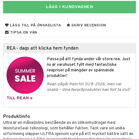
tik
LÄGG I KUNDVAGNEN
LÄGG TILL PÅ ÖNSKELISTA
SKRIV RECENSION
TIPSA EN VÄN
REA - dags att klicka hem fynden
Passa på att fynda under vår stora rea. Just
nu är varuhuset fyllt med fantastiska
reapriser på mängder av spännande
produkter!
Rean pågår fram till 31/8-2026, men var
snabb - dina favoritprodukter kan fort ta slut!
TILL REAN »
Produktinfo
Ultra är en månadslins bestående av en silikonhydrogel med
MoistureSeal-teknologi, som behåller fukten. Tack vare sin unika
utformning släpper ULTRA igenom syre på ett mycket bättre sätt än