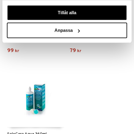
våra cookies vid fortsatt användande av vår webbplats.
Tillåt alla
Anpassa
Biotrue 300 ml
ReNu Multipurpose 360 ml
BAUSCH & LOMB
BAUSCH & LOMB
99
79
kr
kr