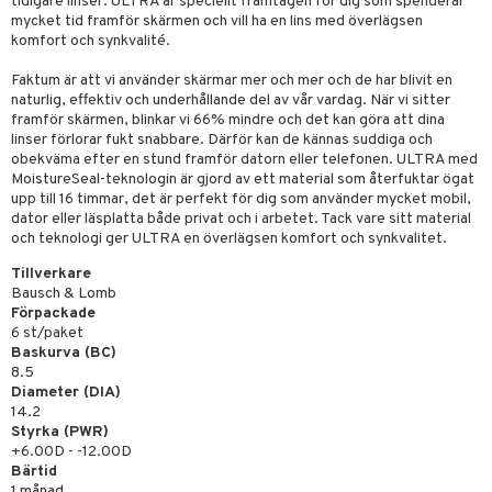
tidigare linser. ULTRA är speciellt framtagen för dig som spenderar
mycket tid framför skärmen och vill ha en lins med överlägsen
komfort och synkvalité.
Faktum är att vi använder skärmar mer och mer och de har blivit en
naturlig, effektiv och underhållande del av vår vardag. När vi sitter
framför skärmen, blinkar vi 66% mindre och det kan göra att dina
linser förlorar fukt snabbare. Därför kan de kännas suddiga och
obekväma efter en stund framför datorn eller telefonen. ULTRA med
MoistureSeal-teknologin är gjord av ett material som återfuktar ögat
upp till 16 timmar, det är perfekt för dig som använder mycket mobil,
dator eller läsplatta både privat och i arbetet. Tack vare sitt material
och teknologi ger ULTRA en överlägsen komfort och synkvalitet.
Tillverkare
Bausch & Lomb
Förpackade
6 st/paket
Baskurva (BC)
8.5
Diameter (DIA)
14.2
Styrka (PWR)
+6.00D - -12.00D
Bärtid
1 månad