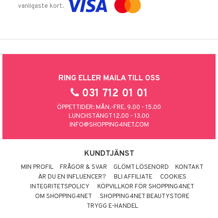
vanligaste kort.
RING ELLER MAILA TILL OSS
031 712 01 01
ÖPPETTIDER: MÅN.-FRE. 9.00 - 15.00
LUNCHSTÄNGT 12.00 - 13.00
INFO@SHOPPING4NET.COM
KUNDTJÄNST
MIN PROFIL
FRÅGOR & SVAR
GLÖMT LÖSENORD
KONTAKT
ÄR DU EN INFLUENCER?
BLI AFFILIATE
COOKIES
INTEGRITETSPOLICY
KÖPVILLKOR FÖR SHOPPING4NET
OM SHOPPING4NET
SHOPPING4NET BEAUTYSTORE
TRYGG E-HANDEL