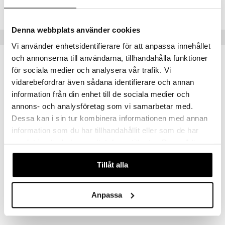
Lägsta pris senaste 30 dagarna: 59 kr
Denna webbplats använder cookies
Tips till dig
Vi använder enhetsidentifierare för att anpassa innehållet
och annonserna till användarna, tillhandahålla funktioner
för sociala medier och analysera vår trafik. Vi
vidarebefordrar även sådana identifierare och annan
information från din enhet till de sociala medier och
annons- och analysföretag som vi samarbetar med.
Dessa kan i sin tur kombinera informationen med annan
information som du har tillhandahållit eller som de har
samlat in när du har använt deras tjänster. Du godkänner
våra cookies vid fortsatt användande av vår webbplats.
Tillåt alla
EasySept 360 ml
ReNu Multipurpose 360 ml
BAUSCH & LOMB
BAUSCH & LOMB
119
79
kr
kr
Anpassa