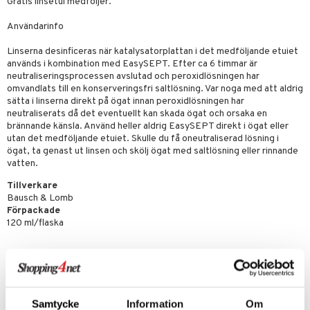
Gratis linsetui medföljer.
Användarinfo
Linserna desinficeras när katalysatorplattan i det medföljande etuiet
används i kombination med EasySEPT. Efter ca 6 timmar är
neutraliseringsprocessen avslutad och peroxidlösningen har
omvandlats till en konserveringsfri saltlösning. Var noga med att aldrig
sätta i linserna direkt på ögat innan peroxidlösningen har
neutraliserats då det eventuellt kan skada ögat och orsaka en
brännande känsla. Använd heller aldrig EasySEPT direkt i ögat eller
utan det medföljande etuiet. Skulle du få oneutraliserad lösning i
ögat, ta genast ut linsen och skölj ögat med saltlösning eller rinnande
vatten.
Tillverkare
Bausch & Lomb
Förpackade
120 ml/flaska
Artikelnr
LEASE120
Samtycke
Information
Om