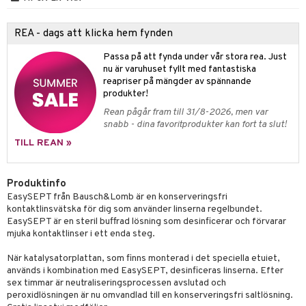
tik
REA - dags att klicka hem fynden
Passa på att fynda under vår stora rea. Just
nu är varuhuset fyllt med fantastiska
reapriser på mängder av spännande
produkter!
Rean pågår fram till 31/8-2026, men var
snabb - dina favoritprodukter kan fort ta slut!
TILL REAN »
Produktinfo
EasySEPT från Bausch&Lomb är en konserveringsfri
kontaktlinsvätska för dig som använder linserna regelbundet.
EasySEPT är en steril buffrad lösning som desinficerar och förvarar
mjuka kontaktlinser i ett enda steg.
När katalysatorplattan, som finns monterad i det speciella etuiet,
används i kombination med EasySEPT, desinficeras linserna. Efter
sex timmar är neutraliseringsprocessen avslutad och
peroxidlösningen är nu omvandlad till en konserveringsfri saltlösning.