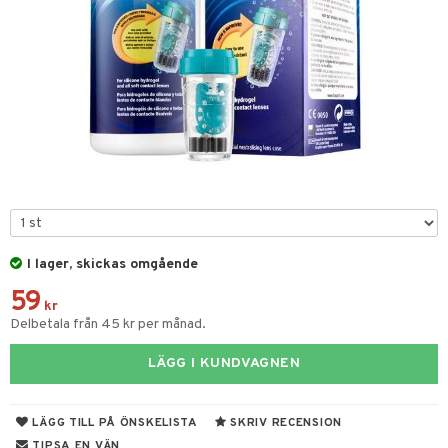
nser
inser
nser
la linser
kor
ppar
gon
n
I lager, skickas omgående
59
kr
Delbetala från 45 kr per månad.
änst
 & svar
LÄGG I KUNDVAGNEN
produkt
LÄGG TILL PÅ ÖNSKELISTA
SKRIV RECENSION
elningen
TIPSA EN VÄN